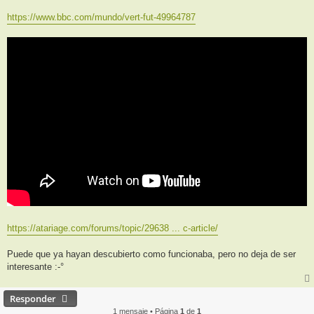
https://www.bbc.com/mundo/vert-fut-49964787
https://atariage.com/forums/topic/29638 ... c-article/
Puede que ya hayan descubierto como funcionaba, pero no deja de ser
interesante :-°
Responder
1 mensaje • Página
1
de
1