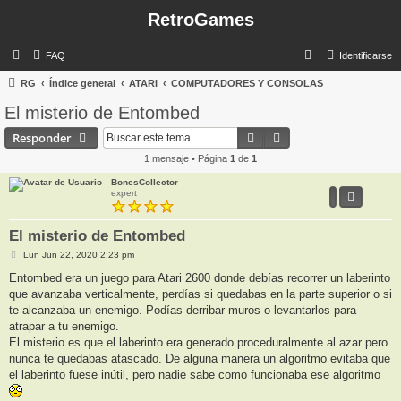
RetroGames
B
FAQ
Identificarse
u
RG
Índice general
ATARI
COMPUTADORES Y CONSOLAS
s
El misterio de Entombed
c
Buscar
Búsqueda avanzada
Responder
a
1 mensaje • Página
1
de
1
r
BonesCollector
expert
El misterio de Entombed
M
Lun Jun 22, 2020 2:23 pm
e
n
Entombed era un juego para Atari 2600 donde debías recorrer un laberinto
s
que avanzaba verticalmente, perdías si quedabas en la parte superior o si
a
j
te alcanzaba un enemigo. Podías derribar muros o levantarlos para
e
atrapar a tu enemigo.
El misterio es que el laberinto era generado proceduralmente al azar pero
nunca te quedabas atascado. De alguna manera un algoritmo evitaba que
el laberinto fuese inútil, pero nadie sabe como funcionaba ese algoritmo