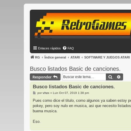
Enlaces rápidos
FAQ
RG
Índice general
ATARI
SOFTWARE Y JUEGOS ATARI
Busco listados Basic de canciones.
Buscar
Búsq
Responder
Busco listados Basic de canciones.
M
por
vhzc
»
Lun Oct 07, 2019 1:38 pm
e
n
Pues como dice el titulo, como algunos ya saben estoy por
s
pokey, pero soy nulo en musica, asi que necesito listados
a
j
buena musica.
e
Eso.