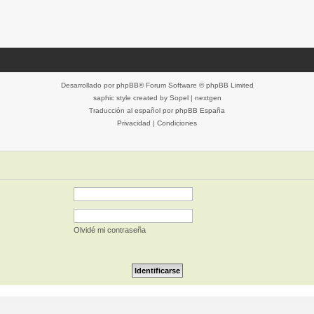
Desarrollado por
phpBB
® Forum Software © phpBB Limited
saphic style created by
Sopel
|
nextgen
Traducción al español por
phpBB España
Privacidad
|
Condiciones
Olvidé mi contraseña