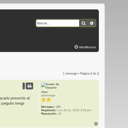
Buscar
Búsqueda avanzad
Identificarse
1 mensaje • Página
1
de
1
vhzc
advantage
acarle provecho al
 jueguito tenga
Mensajes:
198
Registrado:
Lun Jul 11, 2016 3:33 pm
Reputación:
16
A
r