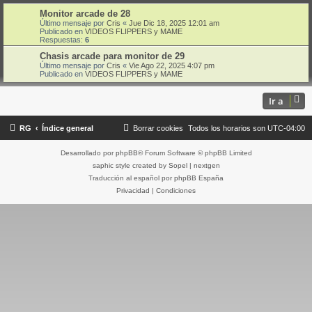
Monitor arcade de 28
Último mensaje por
Cris
«
Jue Dic 18, 2025 12:01 am
Publicado en
VIDEOS FLIPPERS y MAME
Respuestas:
6
Chasis arcade para monitor de 29
Último mensaje por
Cris
«
Vie Ago 22, 2025 4:07 pm
Publicado en
VIDEOS FLIPPERS y MAME
Ir a
RG
Índice general
Borrar cookies
Todos los horarios son
UTC-04:00
Desarrollado por
phpBB
® Forum Software © phpBB Limited
saphic style created by
Sopel
|
nextgen
Traducción al español por
phpBB España
Privacidad
|
Condiciones