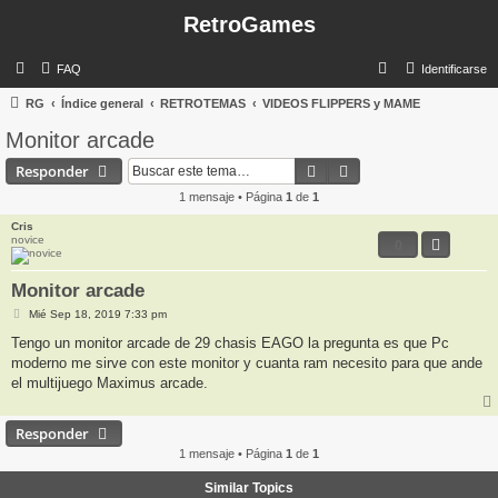
RetroGames
B
FAQ
Identificarse
u
RG
Índice general
RETROTEMAS
VIDEOS FLIPPERS y MAME
s
Monitor arcade
c
Buscar
Búsqueda avanzada
Responder
a
1 mensaje • Página
1
de
1
r
Cris
novice
0
Monitor arcade
M
Mié Sep 18, 2019 7:33 pm
e
n
Tengo un monitor arcade de 29 chasis EAGO la pregunta es que Pc
s
moderno me sirve con este monitor y cuanta ram necesito para que ande
a
j
el multijuego Maximus arcade.
e
Responder
1 mensaje • Página
1
de
1
Similar Topics