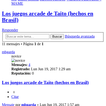
MAME
Los juegos arcade de Taito (hechos en
Brasil)
Responder
Búsqueda avanzada
Buscar
11 mensajes • Página
1
de
1
mbgarda
novice
Mensajes:
4
Registrado:
Lun Jun 19, 2017 1:29 am
Reputación:
0
Los juegos arcade de Taito (hechos en Brasil)
0
Citar
Mensaje
por
mbgarda
»
Lun Jun 19, 2017 1:57 am