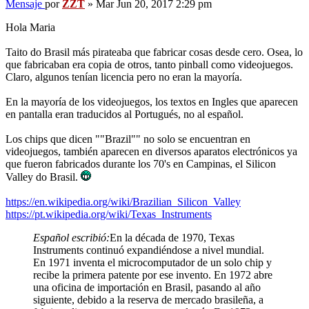
Mensaje
por
ZZT
»
Mar Jun 20, 2017 2:29 pm
Hola Maria
Taito do Brasil más pirateaba que fabricar cosas desde cero. Osea, lo
que fabricaban era copia de otros, tanto pinball como videojuegos.
Claro, algunos tenían licencia pero no eran la mayoría.
En la mayoría de los videojuegos, los textos en Ingles que aparecen
en pantalla eran traducidos al Portugués, no al español.
Los chips que dicen ""Brazil"" no solo se encuentran en
videojuegos, también aparecen en diversos aparatos electrónicos ya
que fueron fabricados durante los 70's en Campinas, el Silicon
Valley do Brasil.
https://en.wikipedia.org/wiki/Brazilian_Silicon_Valley
https://pt.wikipedia.org/wiki/Texas_Instruments
Español escribió:
En la década de 1970, Texas
Instruments continuó expandiéndose a nivel mundial.
En 1971 inventa el microcomputador de un solo chip y
recibe la primera patente por ese invento. En 1972 abre
una oficina de importación en Brasil, pasando al año
siguiente, debido a la reserva de mercado brasileña, a