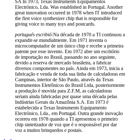
SA In 1973, Texas Instruments Equipamentos
Electrónico, Lda. Was established in Portugal. Another
great innovation occurred in 1978 when IT introduced
the first voice synthesizer chip that is responsible for
giving voice to many toys and postcards.
portugués escribió:
Na década de 1970 a TI continuou a
expandir-se mundialmente. Em 1971 inventa o
microcomputador de um único chip e recebe a primeira
patente por esse invento. Em 1972 abre um escritório
de importação no Brasil, passando no ano seguinte,
devido a reserva de mercado brasileira, a fabricar
diversos componentes no país. Ainda em 1973, inicia a
fabricação e venda de toda sua linha de calculadoras em
Campinas, interior de São Paulo, através da Texas
Instrumentos Eletrônicos do Brasil Ltda, posteriormente
a produção é movida para Z.F.M, as calculadoras
seriam ainda fabricadas por quase uma década pelas
Indústrias Gerais da Amazônia S.A. Em 1973 é
estabelecida a Texas Instruments Equipamento
Electrónico, Lda., em Portugal. Outra grande inovação
ocorreu em 1978 quando a TI apresentou o primeiro
chip sintetizador de voz que é o responsável por dar
voz a muitos brinquedos e postais.