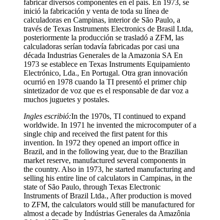
fabricar diversos componentes en el país. En 1973, se
inició la fabricación y venta de toda su línea de
calculadoras en Campinas, interior de São Paulo, a
través de Texas Instruments Electronics de Brasil Ltda,
posteriormente la producción se trasladó a ZFM, las
calculadoras serían todavía fabricadas por casi una
década Industrias Generales de la Amazonia SA En
1973 se establece en Texas Instruments Equipamiento
Electrónico, Lda., En Portugal. Otra gran innovación
ocurrió en 1978 cuando la TI presentó el primer chip
sintetizador de voz que es el responsable de dar voz a
muchos juguetes y postales.
Ingles escribió:
In the 1970s, TI continued to expand
worldwide. In 1971 he invented the microcomputer of a
single chip and received the first patent for this
invention. In 1972 they opened an import office in
Brazil, and in the following year, due to the Brazilian
market reserve, manufactured several components in
the country. Also in 1973, he started manufacturing and
selling his entire line of calculators in Campinas, in the
state of São Paulo, through Texas Electronic
Instruments of Brazil Ltda., After production is moved
to ZFM, the calculators would still be manufactured for
almost a decade by Indústrias Generales da Amazônia