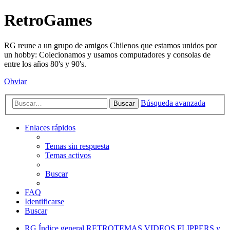
RetroGames
RG reune a un grupo de amigos Chilenos que estamos unidos por
un hobby: Colecionamos y usamos computadores y consolas de
entre los años 80's y 90's.
Obviar
Búsqueda avanzada
Buscar
Enlaces rápidos
Temas sin respuesta
Temas activos
Buscar
FAQ
Identificarse
Buscar
RG
Índice general
RETROTEMAS
VIDEOS FLIPPERS y