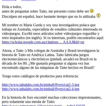
Hola a todos,
antes de preguntar sobre Taito, me presento como debe ser
Disculpen mi español, hace bastante tiempo que no lo utilizaba
Mi nombre es Maria Garda y soy una investigadora polaca que
trabaja en Australia, especialista de estudios culturales interesada en
videojuegos. Escribí unos artículos sobre videojuegos roguelike y
retro inspirados (en inglés). Si os interesan, podéis encontrarlos aquí:
https://scholar.google.com.au/citations ... AAAJ&hl=en
Ahora, a Taito :) Mis colegas de Australia y Brasil investigaron la
historia de Taito en América Latina. Taito fabricaba juegos
electromecánicos y electrónicos (pinball, arcade) en Brazil en la
década de los 80. ¿Me gustaría preguntar si alguna vez has
encontrado alguno de las máquinas de Taito hechos en Brasil?
Tengo estos catálogos de productos para referencia:
http://www.tabalabs.com.br/pinball/flyers/cat2-3.jpg
http://www.tabalabs.com.br/pinball/flyers/cat2-4.jpg
En la historia de foro encontré muchas colecciones impresionantes,
pero solamente una mesita de Taito:
http://www.retrogames.cl/foro/viewtopic ... to#p141619