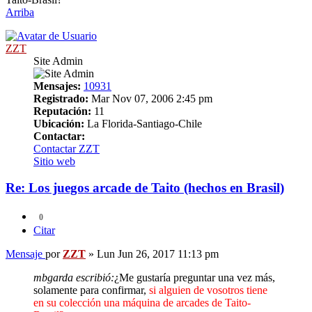
Arriba
ZZT
Site Admin
Mensajes:
10931
Registrado:
Mar Nov 07, 2006 2:45 pm
Reputación:
11
Ubicación:
La Florida-Santiago-Chile
Contactar:
Contactar ZZT
Sitio web
Re: Los juegos arcade de Taito (hechos en Brasil)
0
Citar
Mensaje
por
ZZT
»
Lun Jun 26, 2017 11:13 pm
mbgarda escribió:
¿Me gustaría preguntar una vez más,
solamente para confirmar,
si alguien de vosotros tiene
en su colección una máquina de arcades de Taito-