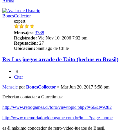
Arriba
BonesCollector
expert
Mensajes:
3388
Registrado:
Vie Nov 10, 2006 7:02 pm
Reputación:
27
Ubicación:
Santiago de Chile
Re: Los juegos arcade de Taito (hechos en Brasil)
0
Citar
Mensaje
por
BonesCollector
»
Mar Jun 20, 2017 5:58 pm
Deberían contactar a Garretimus:
http://www.retrogames.cl/foro/viewtopic.php?f=66&t=9282
http://www.memoriadovideogame.com.br/in ... ?page=home
es él máximo conocedor de retro-video-juegos de Brasil.