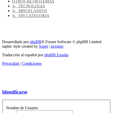
OTROS RETROTEMAS
↳ TECNOLOGIA
↳ MISCELANEOS
↳ SIN CATEGORIA
RG
Índice general
Todos los horarios son
UTC-04:00
Borrar cookies
Desarrollado por
phpBB
® Forum Software © phpBB Limited
saphic style created by
Sopel
|
nextgen
Traducción al español por
phpBB España
Privacidad
|
Condiciones
Identificarse
Nombre de Usuario: