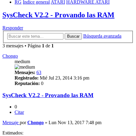
RG
Índice general
ATARI
HARDWARE ATARI
SysCheck V2.2 - Provando las RAM
Responder
Búsqueda avanzada
Buscar
3 mensajes • Página
1
de
1
Chongo
medium
Mensajes:
63
Registrado:
Mié Jul 23, 2014 3:16 pm
Reputación:
0
SysCheck V2.2 - Provando las RAM
0
Citar
Mensaje
por
Chongo
»
Lun Nov 13, 2017 7:48 pm
Estimados: