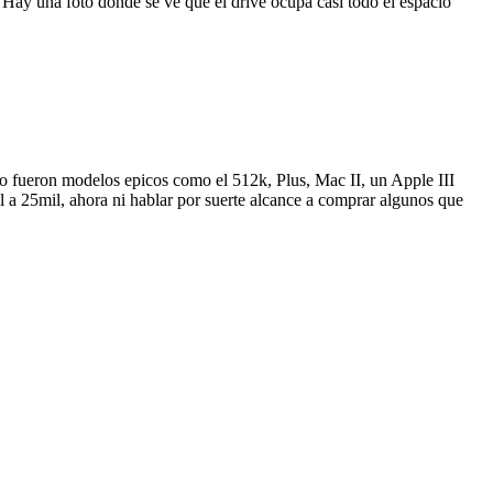
 Hay una foto donde se ve que el drive ocupa casi todo el espacio
vo fueron modelos epicos como el 512k, Plus, Mac II, un Apple III
a 25mil, ahora ni hablar por suerte alcance a comprar algunos que