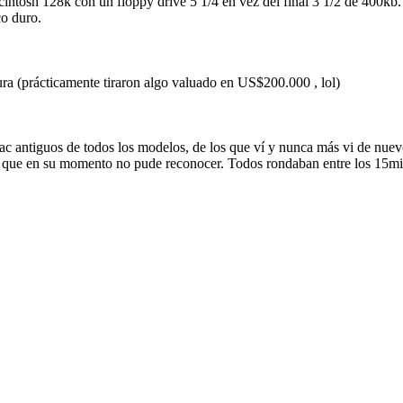
cintosh 128k con un floppy drive 5 1/4 en vez del final 3 1/2 de 400kb.
co duro.
sura (prácticamente tiraron algo valuado en US$200.000 , lol)
ac antiguos de todos los modelos, de los que ví y nunca más vi de nue
s que en su momento no pude reconocer. Todos rondaban entre los 15mil 