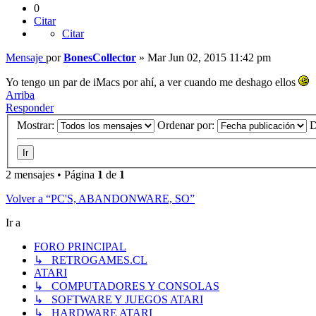
0
Citar
Citar
Mensaje
por
BonesCollector
»
Mar Jun 02, 2015 11:42 pm
Yo tengo un par de iMacs por ahí, a ver cuando me deshago ellos
Arriba
Responder
Mostrar:
Ordenar por:
D
2 mensajes • Página
1
de
1
Volver a “PC'S, ABANDONWARE, SO”
Ir a
FORO PRINCIPAL
↳ RETROGAMES.CL
ATARI
↳ COMPUTADORES Y CONSOLAS
↳ SOFTWARE Y JUEGOS ATARI
↳ HARDWARE ATARI