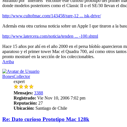
Mirando por "internets" encontré este curioso prototipo del primer ma
donde modelos posteriores como el Classic II o el SE/30 llevan el dis
http://www.cultofmac.com/143458/rare-12 ... isk-drive/
Además esta otra curiosa noticia sobre un Apple I que tiraron a la ba
http://www.latercera.com/noticia/tenden ... -100.shtml
Hace 15 años por ahí en el año 2000 en el persa bíobío aparecieron m
aparatoso y el primer tower Mac el Quadra 700, así como otros tanto
pronto mostraré en la sección de los coleccionables.
Arriba
BonesCollector
expert
Mensajes:
3388
Registrado:
Vie Nov 10, 2006 7:02 pm
Reputación:
27
Ubicación:
Santiago de Chile
Re: Dato curioso Prototipo Mac 128k