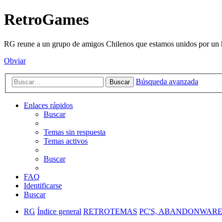
RetroGames
RG reune a un grupo de amigos Chilenos que estamos unidos por un h
Obviar
Búsqueda avanzada
Buscar
Enlaces rápidos
Buscar
Temas sin respuesta
Temas activos
Buscar
FAQ
Identificarse
Buscar
RG
Índice general
RETROTEMAS
PC'S, ABANDONWARE