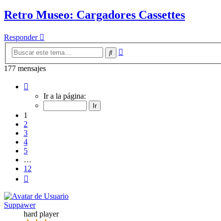
Retro Museo: Cargadores Cassettes
Responder
Búsqueda
Buscar
avanzada
177 mensajes
Página
1
Ir a la página:
de
12
1
2
3
4
5
…
12
Siguiente
Suppawer
hard player