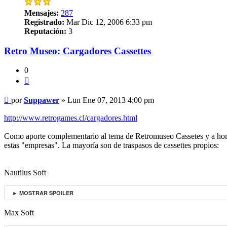
Mensajes:
287
Registrado:
Mar Dic 12, 2006 6:33 pm
Reputación:
3
Retro Museo: Cargadores Cassettes
0
Citar
Mensaje
por
Suppawer
»
Lun Ene 07, 2013 4:00 pm
http://www.retrogames.cl/cargadores.html
Como aporte complementario al tema de Retromuseo Cassetes y a homen
estas "empresas". La mayoría son de traspasos de cassettes propios:
Nautilus Soft
► MOSTRAR SPOILER
Max Soft