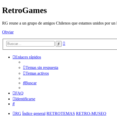
RetroGames
RG reune a un grupo de amigos Chilenos que estamos unidos por un h
Obviar
Búsqueda
Buscar
avanzada
Enlaces rápidos
Temas sin respuesta
Temas activos
Buscar
FAQ
Identificarse
Buscar
RG
Índice general
RETROTEMAS
RETRO-MUSEO