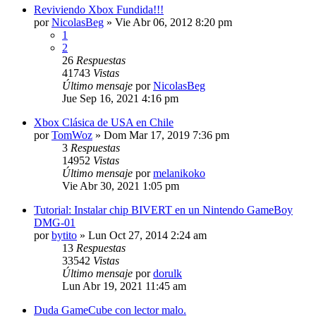
Reviviendo Xbox Fundida!!!
por
NicolasBeg
»
Vie Abr 06, 2012 8:20 pm
1
2
26
Respuestas
41743
Vistas
Último mensaje
por
NicolasBeg
Jue Sep 16, 2021 4:16 pm
Xbox Clásica de USA en Chile
por
TomWoz
»
Dom Mar 17, 2019 7:36 pm
3
Respuestas
14952
Vistas
Último mensaje
por
melanikoko
Vie Abr 30, 2021 1:05 pm
Tutorial: Instalar chip BIVERT en un Nintendo GameBoy
DMG-01
por
bytito
»
Lun Oct 27, 2014 2:24 am
13
Respuestas
33542
Vistas
Último mensaje
por
dorulk
Lun Abr 19, 2021 11:45 am
Duda GameCube con lector malo.