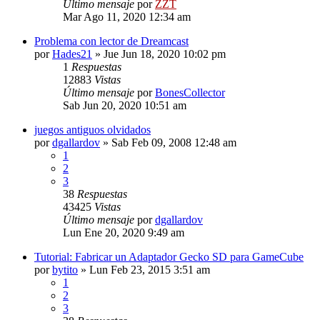
Último mensaje
por
ZZT
Mar Ago 11, 2020 12:34 am
Problema con lector de Dreamcast
por
Hades21
»
Jue Jun 18, 2020 10:02 pm
1
Respuestas
12883
Vistas
Último mensaje
por
BonesCollector
Sab Jun 20, 2020 10:51 am
juegos antiguos olvidados
por
dgallardov
»
Sab Feb 09, 2008 12:48 am
1
2
3
38
Respuestas
43425
Vistas
Último mensaje
por
dgallardov
Lun Ene 20, 2020 9:49 am
Tutorial: Fabricar un Adaptador Gecko SD para GameCube
por
bytito
»
Lun Feb 23, 2015 3:51 am
1
2
3