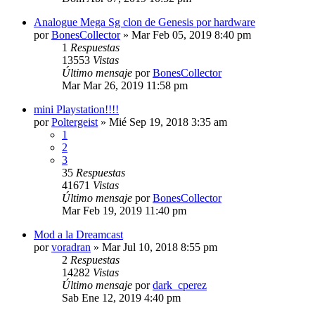
Analogue Mega Sg clon de Genesis por hardware
por
BonesCollector
»
Mar Feb 05, 2019 8:40 pm
1
Respuestas
13553
Vistas
Último mensaje
por
BonesCollector
Mar Mar 26, 2019 11:58 pm
mini Playstation!!!!
por
Poltergeist
»
Mié Sep 19, 2018 3:35 am
1
2
3
35
Respuestas
41671
Vistas
Último mensaje
por
BonesCollector
Mar Feb 19, 2019 11:40 pm
Mod a la Dreamcast
por
voradran
»
Mar Jul 10, 2018 8:55 pm
2
Respuestas
14282
Vistas
Último mensaje
por
dark_cperez
Sab Ene 12, 2019 4:40 pm