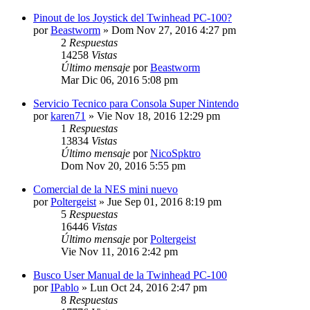
Pinout de los Joystick del Twinhead PC-100?
por
Beastworm
»
Dom Nov 27, 2016 4:27 pm
2
Respuestas
14258
Vistas
Último mensaje
por
Beastworm
Mar Dic 06, 2016 5:08 pm
Servicio Tecnico para Consola Super Nintendo
por
karen71
»
Vie Nov 18, 2016 12:29 pm
1
Respuestas
13834
Vistas
Último mensaje
por
NicoSpktro
Dom Nov 20, 2016 5:55 pm
Comercial de la NES mini nuevo
por
Poltergeist
»
Jue Sep 01, 2016 8:19 pm
5
Respuestas
16446
Vistas
Último mensaje
por
Poltergeist
Vie Nov 11, 2016 2:42 pm
Busco User Manual de la Twinhead PC-100
por
IPablo
»
Lun Oct 24, 2016 2:47 pm
8
Respuestas