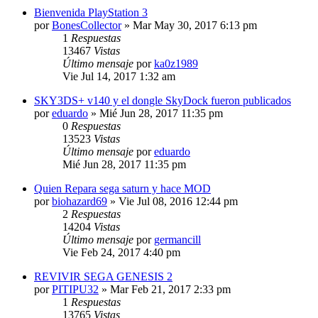
Bienvenida PlayStation 3
por
BonesCollector
»
Mar May 30, 2017 6:13 pm
1
Respuestas
13467
Vistas
Último mensaje
por
ka0z1989
Vie Jul 14, 2017 1:32 am
SKY3DS+ v140 y el dongle SkyDock fueron publicados
por
eduardo
»
Mié Jun 28, 2017 11:35 pm
0
Respuestas
13523
Vistas
Último mensaje
por
eduardo
Mié Jun 28, 2017 11:35 pm
Quien Repara sega saturn y hace MOD
por
biohazard69
»
Vie Jul 08, 2016 12:44 pm
2
Respuestas
14204
Vistas
Último mensaje
por
germancill
Vie Feb 24, 2017 4:40 pm
REVIVIR SEGA GENESIS 2
por
PITIPU32
»
Mar Feb 21, 2017 2:33 pm
1
Respuestas
13765
Vistas