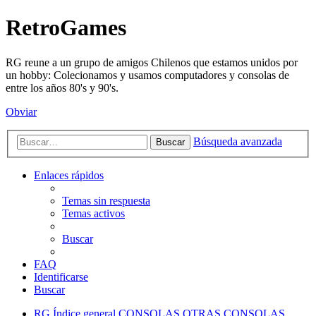
RetroGames
RG reune a un grupo de amigos Chilenos que estamos unidos por
un hobby: Colecionamos y usamos computadores y consolas de
entre los años 80's y 90's.
Obviar
Búsqueda avanzada
Buscar
Enlaces rápidos
Temas sin respuesta
Temas activos
Buscar
FAQ
Identificarse
Buscar
RG
Índice general
CONSOLAS
OTRAS CONSOLAS