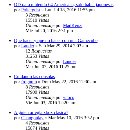
DD para nintendo 64 Americana, solo había japonesas
por
Poltergeist
»
Lun Jul 18, 2016 11:55 pm
3
Respuestas
15510
Vistas
Último mensaje
por
MadKenzi
Mié Jul 20, 2016 2:31 pm
Que hacer y que no hacer con una Gamecube
por
Lander
»
Sab Mar 29, 2014 2:03 am
12
Respuestas
31253
Vistas
Último mensaje
por
Lander
Mar Jun 07, 2016 11:25 pm
Cuidando las consolas
por
frognum
»
Dom May 22, 2016 12:30 am
8
Respuestas
17900
Vistas
Último mensaje
por
vitoco
Vie Jun 03, 2016 12:20 am
Alguien arregla xbox clasica?
por
Changoplay
»
Mar May 10, 2016 3:52 pm
4
Respuestas
15874
Vistas