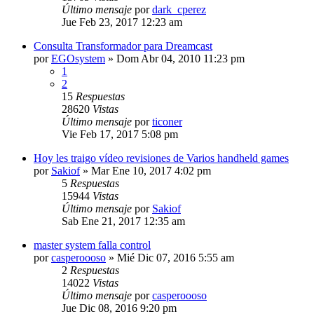
Último mensaje
por
dark_cperez
Jue Feb 23, 2017 12:23 am
Consulta Transformador para Dreamcast
por
EGOsystem
»
Dom Abr 04, 2010 11:23 pm
1
2
15
Respuestas
28620
Vistas
Último mensaje
por
ticoner
Vie Feb 17, 2017 5:08 pm
Hoy les traigo vídeo revisiones de Varios handheld games
por
Sakiof
»
Mar Ene 10, 2017 4:02 pm
5
Respuestas
15944
Vistas
Último mensaje
por
Sakiof
Sab Ene 21, 2017 12:35 am
master system falla control
por
casperoooso
»
Mié Dic 07, 2016 5:55 am
2
Respuestas
14022
Vistas
Último mensaje
por
casperoooso
Jue Dic 08, 2016 9:20 pm