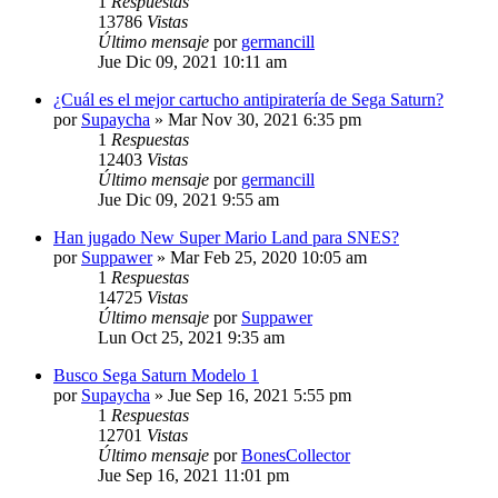
1
Respuestas
13786
Vistas
Último mensaje
por
germancill
Jue Dic 09, 2021 10:11 am
¿Cuál es el mejor cartucho antipiratería de Sega Saturn?
por
Supaycha
»
Mar Nov 30, 2021 6:35 pm
1
Respuestas
12403
Vistas
Último mensaje
por
germancill
Jue Dic 09, 2021 9:55 am
Han jugado New Super Mario Land para SNES?
por
Suppawer
»
Mar Feb 25, 2020 10:05 am
1
Respuestas
14725
Vistas
Último mensaje
por
Suppawer
Lun Oct 25, 2021 9:35 am
Busco Sega Saturn Modelo 1
por
Supaycha
»
Jue Sep 16, 2021 5:55 pm
1
Respuestas
12701
Vistas
Último mensaje
por
BonesCollector
Jue Sep 16, 2021 11:01 pm