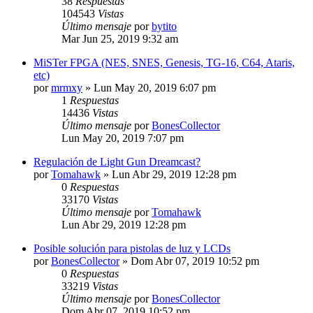
38
Respuestas
104543
Vistas
Último mensaje
por
bytito
Mar Jun 25, 2019 9:32 am
MiSTer FPGA (NES, SNES, Genesis, TG-16, C64, Ataris,
etc)
por
mrmxy
»
Lun May 20, 2019 6:07 pm
1
Respuestas
14436
Vistas
Último mensaje
por
BonesCollector
Lun May 20, 2019 7:07 pm
Regulación de Light Gun Dreamcast?
por
Tomahawk
»
Lun Abr 29, 2019 12:28 pm
0
Respuestas
33170
Vistas
Último mensaje
por
Tomahawk
Lun Abr 29, 2019 12:28 pm
Posible solución para pistolas de luz y LCDs
por
BonesCollector
»
Dom Abr 07, 2019 10:52 pm
0
Respuestas
33219
Vistas
Último mensaje
por
BonesCollector
Dom Abr 07, 2019 10:52 pm