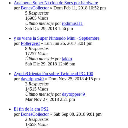
Analogue Super Nt clon de Snes por hardware
por
BonesCollector
»
Dom Feb 11, 2018 10:52 pm
5
Respuestas
16965
Vistas
Último mensaje
por
rodimus111
Sab Dic 29, 2018 1:56 pm
y se viene la Super Nintendo Mini - Septiembre
por
Poltergeist
»
Lun Jun 26, 2017 3:01 pm
8
Respuestas
17257
Vistas
Último mensaje
por
jakko
Sab Dic 29, 2018 12:46 pm
Ayuda/Orientación sobre Twinhead PC-100
por
daytripper49
»
Dom Nov 25, 2018 4:15 pm
3
Respuestas
14515
Vistas
Último mensaje
por
daytripper49
Mar Nov 27, 2018 2:21 pm
El fin de la era PS2
por
BonesCollector
»
Sab Sep 08, 2018 9:01 pm
2
Respuestas
13658
Vistas