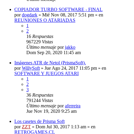
COPIADOR TURBO SOFTWARE - FINAL
por
dogdark
»
Mié Nov 08, 2017 5:51 pm
» en
REUNIONES O ATARIADAS
1
2
16
Respuestas
967229
Vistas
Último mensaje
por
jakko
Dom Sep 20, 2020 11:45 am
Imágenes ATR de Netol (PrismaSoft).
por
WillySoft
»
Jue Ago 24, 2017 11:05 pm
» en
SOFTWARE Y JUEGOS ATARI
1
2
3
36
Respuestas
791244
Vistas
Último mensaje
por
aferreira
Jue Nov 19, 2020 9:25 am
Los casetes de Prisma Soft
por
ZZT
»
Dom Jul 30, 2017 1:13 am
» en
RETROGAMES.CL