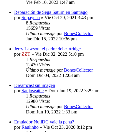
Vie Feb 10, 2023 1:47 am
Reparación de Sega Saturn en Santiago
por
Supaycha
»
Vie Oct 29, 2021 3:43 pm
8
Respuestas
15659
Vistas
Último mensaje
por
BonesCollector
Jue Dic 15, 2022 10:36 pm
Jerry Lawson, el padre del cartridge
por
ZZT
»
Vie Dic 02, 2022 5:10 pm
1
Respuestas
12430
Vistas
Último mensaje
por
BonesCollector
Dom Dic 04, 2022 12:03 am
Dreamcast sin imagen
por
Sanjoseattle
»
Dom Jun 19, 2022 3:29 am
1
Respuestas
12980
Vistas
Último mensaje
por
BonesCollector
Dom Jun 19, 2022 1:33 pm
Emulador NullDC vale la pena?
por
Raulinho
»
Vie Oct 23, 2020 8:12 pm