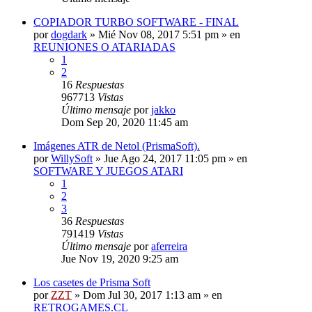
COPIADOR TURBO SOFTWARE - FINAL
por
dogdark
»
Mié Nov 08, 2017 5:51 pm
» en
REUNIONES O ATARIADAS
1
2
16
Respuestas
967713
Vistas
Último mensaje
por
jakko
Dom Sep 20, 2020 11:45 am
Imágenes ATR de Netol (PrismaSoft).
por
WillySoft
»
Jue Ago 24, 2017 11:05 pm
» en
SOFTWARE Y JUEGOS ATARI
1
2
3
36
Respuestas
791419
Vistas
Último mensaje
por
aferreira
Jue Nov 19, 2020 9:25 am
Los casetes de Prisma Soft
por
ZZT
»
Dom Jul 30, 2017 1:13 am
» en
RETROGAMES.CL