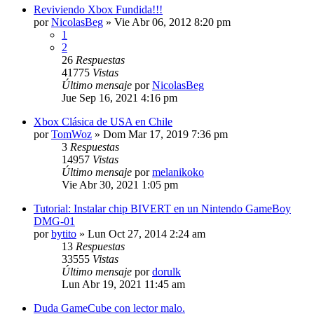
Reviviendo Xbox Fundida!!!
por
NicolasBeg
»
Vie Abr 06, 2012 8:20 pm
1
2
26
Respuestas
41775
Vistas
Último mensaje
por
NicolasBeg
Jue Sep 16, 2021 4:16 pm
Xbox Clásica de USA en Chile
por
TomWoz
»
Dom Mar 17, 2019 7:36 pm
3
Respuestas
14957
Vistas
Último mensaje
por
melanikoko
Vie Abr 30, 2021 1:05 pm
Tutorial: Instalar chip BIVERT en un Nintendo GameBoy
DMG-01
por
bytito
»
Lun Oct 27, 2014 2:24 am
13
Respuestas
33555
Vistas
Último mensaje
por
dorulk
Lun Abr 19, 2021 11:45 am
Duda GameCube con lector malo.