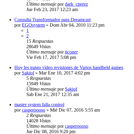
Último mensaje
por
dark_cperez
Jue Feb 23, 2017 12:23 am
Consulta Transformador para Dreamcast
por
EGOsystem
»
Dom Abr 04, 2010 11:23 pm
1
2
15
Respuestas
28649
Vistas
Último mensaje
por
ticoner
Vie Feb 17, 2017 5:08 pm
Hoy les traigo vídeo revisiones de Varios handheld games
por
Sakiof
»
Mar Ene 10, 2017 4:02 pm
5
Respuestas
15949
Vistas
Último mensaje
por
Sakiof
Sab Ene 21, 2017 12:35 am
master system falla control
por
casperoooso
»
Mié Dic 07, 2016 5:55 am
2
Respuestas
14028
Vistas
Último mensaje
por
casperoooso
Jue Dic 08, 2016 9:20 pm