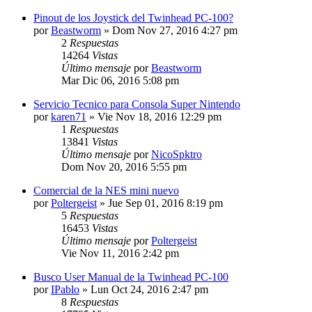
Pinout de los Joystick del Twinhead PC-100?
por
Beastworm
»
Dom Nov 27, 2016 4:27 pm
2
Respuestas
14264
Vistas
Último mensaje
por
Beastworm
Mar Dic 06, 2016 5:08 pm
Servicio Tecnico para Consola Super Nintendo
por
karen71
»
Vie Nov 18, 2016 12:29 pm
1
Respuestas
13841
Vistas
Último mensaje
por
NicoSpktro
Dom Nov 20, 2016 5:55 pm
Comercial de la NES mini nuevo
por
Poltergeist
»
Jue Sep 01, 2016 8:19 pm
5
Respuestas
16453
Vistas
Último mensaje
por
Poltergeist
Vie Nov 11, 2016 2:42 pm
Busco User Manual de la Twinhead PC-100
por
IPablo
»
Lun Oct 24, 2016 2:47 pm
8
Respuestas