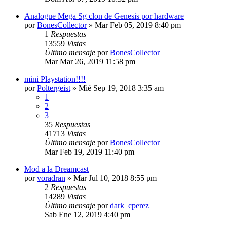
Analogue Mega Sg clon de Genesis por hardware
por
BonesCollector
»
Mar Feb 05, 2019 8:40 pm
1
Respuestas
13559
Vistas
Último mensaje
por
BonesCollector
Mar Mar 26, 2019 11:58 pm
mini Playstation!!!!
por
Poltergeist
»
Mié Sep 19, 2018 3:35 am
1
2
3
35
Respuestas
41713
Vistas
Último mensaje
por
BonesCollector
Mar Feb 19, 2019 11:40 pm
Mod a la Dreamcast
por
voradran
»
Mar Jul 10, 2018 8:55 pm
2
Respuestas
14289
Vistas
Último mensaje
por
dark_cperez
Sab Ene 12, 2019 4:40 pm