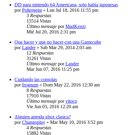
DD para nintendo 64 Americana, solo había japonesas
por
Poltergeist
»
Lun Jul 18, 2016 11:55 pm
3
Respuestas
15514
Vistas
Último mensaje
por
MadKenzi
Mié Jul 20, 2016 2:31 pm
Que hacer y que no hacer con una Gamecube
por
Lander
»
Sab Mar 29, 2014 2:03 am
12
Respuestas
31261
Vistas
Último mensaje
por
Lander
Mar Jun 07, 2016 11:25 pm
Cuidando las consolas
por
frognum
»
Dom May 22, 2016 12:30 am
8
Respuestas
17910
Vistas
Último mensaje
por
vitoco
Vie Jun 03, 2016 12:20 am
Alguien arregla xbox clasica?
por
Changoplay
»
Mar May 10, 2016 3:52 pm
4
Respuestas
15882
Vistas