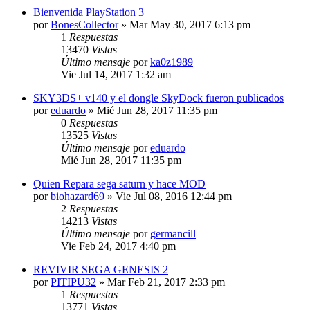
Bienvenida PlayStation 3
por
BonesCollector
»
Mar May 30, 2017 6:13 pm
1
Respuestas
13470
Vistas
Último mensaje
por
ka0z1989
Vie Jul 14, 2017 1:32 am
SKY3DS+ v140 y el dongle SkyDock fueron publicados
por
eduardo
»
Mié Jun 28, 2017 11:35 pm
0
Respuestas
13525
Vistas
Último mensaje
por
eduardo
Mié Jun 28, 2017 11:35 pm
Quien Repara sega saturn y hace MOD
por
biohazard69
»
Vie Jul 08, 2016 12:44 pm
2
Respuestas
14213
Vistas
Último mensaje
por
germancill
Vie Feb 24, 2017 4:40 pm
REVIVIR SEGA GENESIS 2
por
PITIPU32
»
Mar Feb 21, 2017 2:33 pm
1
Respuestas
13771
Vistas