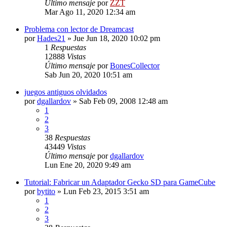
Último mensaje
por
ZZT
Mar Ago 11, 2020 12:34 am
Problema con lector de Dreamcast
por
Hades21
»
Jue Jun 18, 2020 10:02 pm
1
Respuestas
12888
Vistas
Último mensaje
por
BonesCollector
Sab Jun 20, 2020 10:51 am
juegos antiguos olvidados
por
dgallardov
»
Sab Feb 09, 2008 12:48 am
1
2
3
38
Respuestas
43449
Vistas
Último mensaje
por
dgallardov
Lun Ene 20, 2020 9:49 am
Tutorial: Fabricar un Adaptador Gecko SD para GameCube
por
bytito
»
Lun Feb 23, 2015 3:51 am
1
2
3