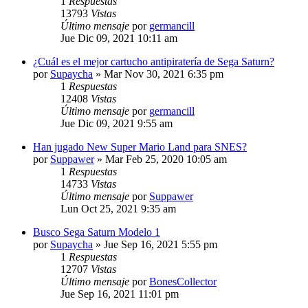
1
Respuestas
13793
Vistas
Último mensaje
por
germancill
Jue Dic 09, 2021 10:11 am
¿Cuál es el mejor cartucho antipiratería de Sega Saturn?
por
Supaycha
»
Mar Nov 30, 2021 6:35 pm
1
Respuestas
12408
Vistas
Último mensaje
por
germancill
Jue Dic 09, 2021 9:55 am
Han jugado New Super Mario Land para SNES?
por
Suppawer
»
Mar Feb 25, 2020 10:05 am
1
Respuestas
14733
Vistas
Último mensaje
por
Suppawer
Lun Oct 25, 2021 9:35 am
Busco Sega Saturn Modelo 1
por
Supaycha
»
Jue Sep 16, 2021 5:55 pm
1
Respuestas
12707
Vistas
Último mensaje
por
BonesCollector
Jue Sep 16, 2021 11:01 pm