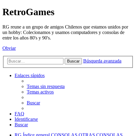
RetroGames
RG reune a un grupo de amigos Chilenos que estamos unidos por
un hobby: Colecionamos y usamos computadores y consolas de
entre los años 80's y 90's.
Obviar
Búsqueda avanzada
Buscar
Enlaces rápidos
Temas sin respuesta
Temas activos
Buscar
FAQ
Identificarse
Buscar
RG
Índice general
CONSOLAS
OTRAS CONSOLAS