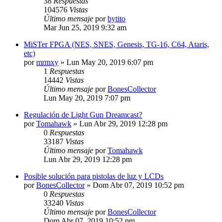
38
Respuestas
104576
Vistas
Último mensaje
por
bytito
Mar Jun 25, 2019 9:32 am
MiSTer FPGA (NES, SNES, Genesis, TG-16, C64, Ataris,
etc)
por
mrmxy
»
Lun May 20, 2019 6:07 pm
1
Respuestas
14442
Vistas
Último mensaje
por
BonesCollector
Lun May 20, 2019 7:07 pm
Regulación de Light Gun Dreamcast?
por
Tomahawk
»
Lun Abr 29, 2019 12:28 pm
0
Respuestas
33187
Vistas
Último mensaje
por
Tomahawk
Lun Abr 29, 2019 12:28 pm
Posible solución para pistolas de luz y LCDs
por
BonesCollector
»
Dom Abr 07, 2019 10:52 pm
0
Respuestas
33240
Vistas
Último mensaje
por
BonesCollector
Dom Abr 07, 2019 10:52 pm