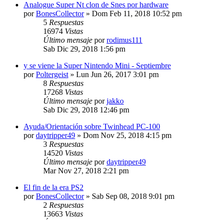
Analogue Super Nt clon de Snes por hardware
por
BonesCollector
»
Dom Feb 11, 2018 10:52 pm
5
Respuestas
16974
Vistas
Último mensaje
por
rodimus111
Sab Dic 29, 2018 1:56 pm
y se viene la Super Nintendo Mini - Septiembre
por
Poltergeist
»
Lun Jun 26, 2017 3:01 pm
8
Respuestas
17268
Vistas
Último mensaje
por
jakko
Sab Dic 29, 2018 12:46 pm
Ayuda/Orientación sobre Twinhead PC-100
por
daytripper49
»
Dom Nov 25, 2018 4:15 pm
3
Respuestas
14520
Vistas
Último mensaje
por
daytripper49
Mar Nov 27, 2018 2:21 pm
El fin de la era PS2
por
BonesCollector
»
Sab Sep 08, 2018 9:01 pm
2
Respuestas
13663
Vistas