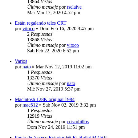
13864
Vistas
Último mensaje
por
rselaive
Mar Mar 17, 2020 4:52 pm
Están regalando teles CRT
por
vitoco
»
Dom Feb 16, 2020 9:45 pm
2
Respuestas
13868
Vistas
Último mensaje
por
vitoco
Sab Feb 22, 2020 6:52 pm
Varios
por
nato
»
Mar Nov 12, 2019 11:02 pm
1
Respuestas
13370
Vistas
Último mensaje
por
nato
Mié Nov 27, 2019 5:37 pm
Macintosh 128K original 1984
por
mac512
»
Sab Nov 02, 2019 3:32 pm
1
Respuestas
12919
Vistas
Último mensaje
por
criscubillos
Dom Nov 24, 2019 11:51 pm
Punto de Acceso Exterior Wi-Fi. Bullet M2 HP.