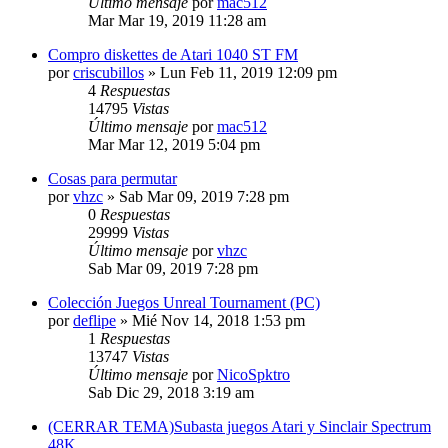
Último mensaje
por
mac512
Mar Mar 19, 2019 11:28 am
Compro diskettes de Atari 1040 ST FM
por
criscubillos
»
Lun Feb 11, 2019 12:09 pm
4
Respuestas
14795
Vistas
Último mensaje
por
mac512
Mar Mar 12, 2019 5:04 pm
Cosas para permutar
por
vhzc
»
Sab Mar 09, 2019 7:28 pm
0
Respuestas
29999
Vistas
Último mensaje
por
vhzc
Sab Mar 09, 2019 7:28 pm
Colección Juegos Unreal Tournament (PC)
por
deflipe
»
Mié Nov 14, 2018 1:53 pm
1
Respuestas
13747
Vistas
Último mensaje
por
NicoSpktro
Sab Dic 29, 2018 3:19 am
(CERRAR TEMA)Subasta juegos Atari y Sinclair Spectrum
48K