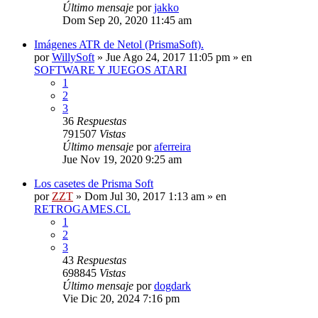
Último mensaje
por
jakko
Dom Sep 20, 2020 11:45 am
Imágenes ATR de Netol (PrismaSoft).
por
WillySoft
»
Jue Ago 24, 2017 11:05 pm
» en
SOFTWARE Y JUEGOS ATARI
1
2
3
36
Respuestas
791507
Vistas
Último mensaje
por
aferreira
Jue Nov 19, 2020 9:25 am
Los casetes de Prisma Soft
por
ZZT
»
Dom Jul 30, 2017 1:13 am
» en
RETROGAMES.CL
1
2
3
43
Respuestas
698845
Vistas
Último mensaje
por
dogdark
Vie Dic 20, 2024 7:16 pm