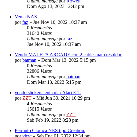
Último mensaje
por
Rowell
Dom Ago 13, 2023 12:42 pm
Venta NAS
por
faz
»
Jue Nov 10, 2022 10:37 am
0
Respuestas
31640
Vistas
Último mensaje
por
faz
Jue Nov 10, 2022 10:37 am
Vendo MALETA ARCADE con 2 cables para resoldar.
por
batman
»
Dom Mar 13, 2022 5:15 pm
0
Respuestas
32806
Vistas
Último mensaje
por
batman
Dom Mar 13, 2022 5:15 pm
vendo stickers lenticular Atari E.T.
por
ZZT
»
Mié Jun 30, 2021 10:29 pm
4
Respuestas
15615
Vistas
Último mensaje
por
ZZT
Sab Feb 19, 2022 8:28 pm
Permuto Clonica NES tipo Creation.
por
vhzc
»
Sab Ene 01, 2022 12:34 pm