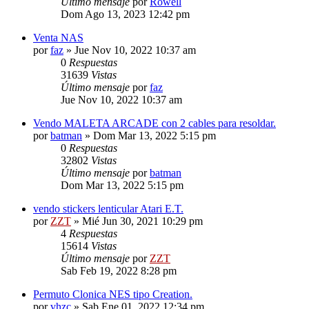
Último mensaje
por
Rowell
Dom Ago 13, 2023 12:42 pm
Venta NAS
por
faz
»
Jue Nov 10, 2022 10:37 am
0
Respuestas
31639
Vistas
Último mensaje
por
faz
Jue Nov 10, 2022 10:37 am
Vendo MALETA ARCADE con 2 cables para resoldar.
por
batman
»
Dom Mar 13, 2022 5:15 pm
0
Respuestas
32802
Vistas
Último mensaje
por
batman
Dom Mar 13, 2022 5:15 pm
vendo stickers lenticular Atari E.T.
por
ZZT
»
Mié Jun 30, 2021 10:29 pm
4
Respuestas
15614
Vistas
Último mensaje
por
ZZT
Sab Feb 19, 2022 8:28 pm
Permuto Clonica NES tipo Creation.
por
vhzc
»
Sab Ene 01, 2022 12:34 pm