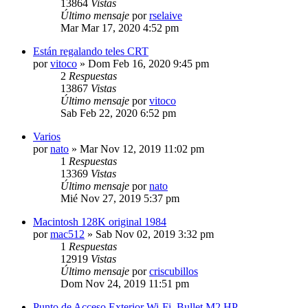
13864
Vistas
Último mensaje
por
rselaive
Mar Mar 17, 2020 4:52 pm
Están regalando teles CRT
por
vitoco
»
Dom Feb 16, 2020 9:45 pm
2
Respuestas
13867
Vistas
Último mensaje
por
vitoco
Sab Feb 22, 2020 6:52 pm
Varios
por
nato
»
Mar Nov 12, 2019 11:02 pm
1
Respuestas
13369
Vistas
Último mensaje
por
nato
Mié Nov 27, 2019 5:37 pm
Macintosh 128K original 1984
por
mac512
»
Sab Nov 02, 2019 3:32 pm
1
Respuestas
12919
Vistas
Último mensaje
por
criscubillos
Dom Nov 24, 2019 11:51 pm
Punto de Acceso Exterior Wi-Fi. Bullet M2 HP.