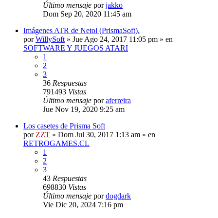
Último mensaje
por
jakko
Dom Sep 20, 2020 11:45 am
Imágenes ATR de Netol (PrismaSoft).
por
WillySoft
»
Jue Ago 24, 2017 11:05 pm
» en
SOFTWARE Y JUEGOS ATARI
1
2
3
36
Respuestas
791493
Vistas
Último mensaje
por
aferreira
Jue Nov 19, 2020 9:25 am
Los casetes de Prisma Soft
por
ZZT
»
Dom Jul 30, 2017 1:13 am
» en
RETROGAMES.CL
1
2
3
43
Respuestas
698830
Vistas
Último mensaje
por
dogdark
Vie Dic 20, 2024 7:16 pm