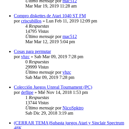
Último mensaje
por
mac512
Mar Mar 19, 2019 11:28 am
Compro diskettes de Atari 1040 ST FM
por
criscubillos
»
Lun Feb 11, 2019 12:09 pm
4
Respuestas
14795
Vistas
Último mensaje
por
mac512
Mar Mar 12, 2019 5:04 pm
Cosas para permutar
por
vhzc
»
Sab Mar 09, 2019 7:28 pm
0
Respuestas
29999
Vistas
Último mensaje
por
vhzc
Sab Mar 09, 2019 7:28 pm
Colección Juegos Unreal Tournament (PC)
por
deflipe
»
Mié Nov 14, 2018 1:53 pm
1
Respuestas
13744
Vistas
Último mensaje
por
NicoSpktro
Sab Dic 29, 2018 3:19 am
(CERRAR TEMA)Subasta juegos Atari y Sinclair Spectrum
48K