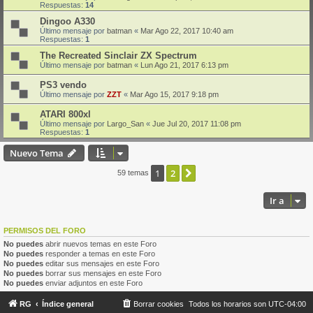
Respuestas:
14
Dingoo A330
Último mensaje por
batman
«
Mar Ago 22, 2017 10:40 am
Respuestas:
1
The Recreated Sinclair ZX Spectrum
Último mensaje por
batman
«
Lun Ago 21, 2017 6:13 pm
PS3 vendo
Último mensaje por
ZZT
«
Mar Ago 15, 2017 9:18 pm
ATARI 800xl
Último mensaje por
Largo_San
«
Jue Jul 20, 2017 11:08 pm
Respuestas:
1
Nuevo Tema
1
2
Siguiente
59 temas
Ir a
PERMISOS DEL FORO
No puedes
abrir nuevos temas en este Foro
No puedes
responder a temas en este Foro
No puedes
editar sus mensajes en este Foro
No puedes
borrar sus mensajes en este Foro
No puedes
enviar adjuntos en este Foro
RG
Índice general
Borrar cookies
Todos los horarios son
UTC-04:00