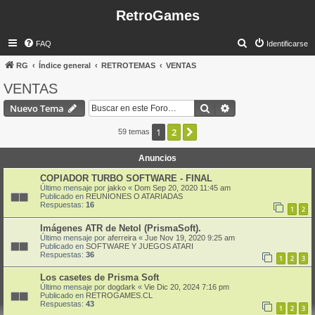
RetroGames
B
FAQ
Identificarse
u
RG
Índice general
RETROTEMAS
VENTAS
s
VENTAS
c
Buscar
Búsqueda avanzad
Nuevo Tema
a
r
1
2
Siguiente
59 temas
Anuncios
COPIADOR TURBO SOFTWARE - FINAL
Último mensaje por
jakko
«
Dom Sep 20, 2020 11:45 am
Publicado en
REUNIONES O ATARIADAS
Respuestas:
16
1
2
Imágenes ATR de Netol (PrismaSoft).
Último mensaje por
aferreira
«
Jue Nov 19, 2020 9:25 am
Publicado en
SOFTWARE Y JUEGOS ATARI
Respuestas:
36
1
2
3
Los casetes de Prisma Soft
Último mensaje por
dogdark
«
Vie Dic 20, 2024 7:16 pm
Publicado en
RETROGAMES.CL
Respuestas:
43
1
2
3