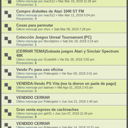
Último mensaje por
mac512
«
Mar Mar 19, 2019 11:28 am
Respuestas:
1
Compro diskettes de Atari 1040 ST FM
Último mensaje por
mac512
«
Mar Mar 12, 2019 5:04 pm
Respuestas:
4
Cosas para permutar
Último mensaje por
vhzc
«
Sab Mar 09, 2019 7:28 pm
Colección Juegos Unreal Tournament (PC)
Último mensaje por
NicoSpktro
«
Sab Dic 29, 2018 3:19 am
Respuestas:
1
(CERRAR TEMA)Subasta juegos Atari y Sinclair Spectrum
48K
Último mensaje por
Ocelot84
«
Vie Dic 28, 2018 3:55 pm
Respuestas:
6
Vendo Pc para uso oficina
Último mensaje por
Poltergeist
«
Vie Nov 09, 2018 2:01 am
Respuestas:
3
VENDIDA-Vendo PS Vita (me la dieron en parte de pago)
Último mensaje por
batman
«
Mié Ago 01, 2018 2:43 pm
Respuestas:
2
VENDIDO CERRAR
Último mensaje por
Poltergeist
«
Jue Jun 21, 2018 1:40 am
Gran venta express de cachivaches
Último mensaje por
gdr91
«
Jue Jun 07, 2018 11:40 pm
Respuestas:
8
VENDIDO CERRAR
Último mensaje por
Poltergeist
«
Sab Abr 14, 2018 10:31 pm