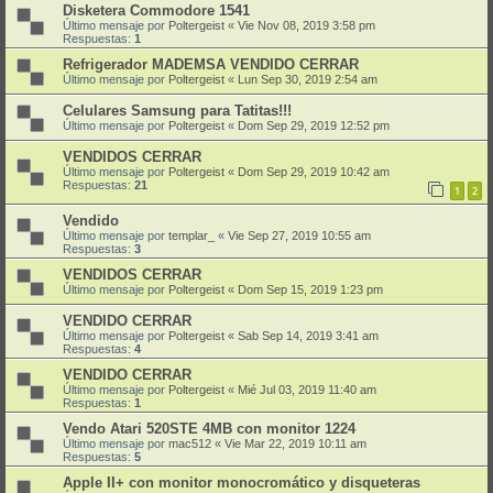
Disketera Commodore 1541
Último mensaje por
Poltergeist
«
Vie Nov 08, 2019 3:58 pm
Respuestas:
1
Refrigerador MADEMSA VENDIDO CERRAR
Último mensaje por
Poltergeist
«
Lun Sep 30, 2019 2:54 am
Celulares Samsung para Tatitas!!!
Último mensaje por
Poltergeist
«
Dom Sep 29, 2019 12:52 pm
VENDIDOS CERRAR
Último mensaje por
Poltergeist
«
Dom Sep 29, 2019 10:42 am
Respuestas:
21
1
2
Vendido
Último mensaje por
templar_
«
Vie Sep 27, 2019 10:55 am
Respuestas:
3
VENDIDOS CERRAR
Último mensaje por
Poltergeist
«
Dom Sep 15, 2019 1:23 pm
VENDIDO CERRAR
Último mensaje por
Poltergeist
«
Sab Sep 14, 2019 3:41 am
Respuestas:
4
VENDIDO CERRAR
Último mensaje por
Poltergeist
«
Mié Jul 03, 2019 11:40 am
Respuestas:
1
Vendo Atari 520STE 4MB con monitor 1224
Último mensaje por
mac512
«
Vie Mar 22, 2019 10:11 am
Respuestas:
5
Apple II+ con monitor monocromático y disqueteras