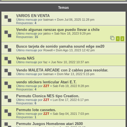
Temas
VARIOS EN VENTA
Último mensaje por
batman
«
Dom Jul 06, 2025 11:28 pm
Respuestas:
4
Vendo algunas rarezas que puedo llevar a chile
Último mensaje por
jakko
«
Sab Nov 18, 2023 9:29 pm
Respuestas:
15
1
2
Busco tarjeta de sonido yamaha sound edge sw20
Último mensaje por
Rowell
«
Dom Ago 13, 2023 12:42 pm
Venta NAS
Último mensaje por
faz
«
Jue Nov 10, 2022 10:37 am
Vendo MALETA ARCADE con 2 cables para resoldar.
Último mensaje por
batman
«
Dom Mar 13, 2022 5:15 pm
vendo stickers lenticular Atari E.T.
Último mensaje por
ZZT
«
Sab Feb 19, 2022 8:28 pm
Respuestas:
4
Permuto Clonica NES tipo Creation.
Último mensaje por
ZZT
«
Lun Ene 17, 2022 6:17 pm
Respuestas:
6
Permuto lote cassetes.
Último mensaje por
ZZT
«
Sab Sep 04, 2021 7:03 pm
Respuestas:
1
Permuto Juegos Homebrew atari 2600