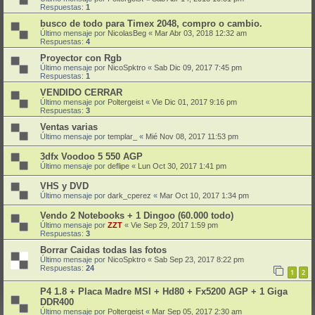
Respuestas:
1
busco de todo para Timex 2048, compro o cambio.
Último mensaje por
NicolasBeg
«
Mar Abr 03, 2018 12:32 am
Respuestas:
4
Proyector con Rgb
Último mensaje por
NicoSpktro
«
Sab Dic 09, 2017 7:45 pm
Respuestas:
1
VENDIDO CERRAR
Último mensaje por
Poltergeist
«
Vie Dic 01, 2017 9:16 pm
Respuestas:
3
Ventas varias
Último mensaje por
templar_
«
Mié Nov 08, 2017 11:53 pm
3dfx Voodoo 5 550 AGP
Último mensaje por
deflipe
«
Lun Oct 30, 2017 1:41 pm
VHS y DVD
Último mensaje por
dark_cperez
«
Mar Oct 10, 2017 1:34 pm
Vendo 2 Notebooks + 1 Dingoo (60.000 todo)
Último mensaje por
ZZT
«
Vie Sep 29, 2017 1:59 pm
Respuestas:
3
Borrar Caidas todas las fotos
Último mensaje por
NicoSpktro
«
Sab Sep 23, 2017 8:22 pm
Respuestas:
24
1
2
P4 1.8 + Placa Madre MSI + Hd80 + Fx5200 AGP + 1 Giga
DDR400
Último mensaje por
Poltergeist
«
Mar Sep 05, 2017 2:30 am