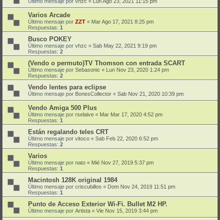
Último mensaje por
vhzc
«
Lun Ago 23, 2021 11:15 pm
Varios Arcade
Último mensaje por
ZZT
«
Mar Ago 17, 2021 8:25 pm
Respuestas:
1
Busco POKEY
Último mensaje por
vhzc
«
Sab May 22, 2021 9:19 pm
Respuestas:
2
(Vendo o permuto)TV Thomson con entrada SCART
Último mensaje por
Sebasonic
«
Lun Nov 23, 2020 1:24 pm
Respuestas:
2
Vendo lentes para eclipse
Último mensaje por
BonesCollector
«
Sab Nov 21, 2020 10:39 pm
Vendo Amiga 500 Plus
Último mensaje por
rselaive
«
Mar Mar 17, 2020 4:52 pm
Respuestas:
1
Están regalando teles CRT
Último mensaje por
vitoco
«
Sab Feb 22, 2020 6:52 pm
Respuestas:
2
Varios
Último mensaje por
nato
«
Mié Nov 27, 2019 5:37 pm
Respuestas:
1
Macintosh 128K original 1984
Último mensaje por
criscubillos
«
Dom Nov 24, 2019 11:51 pm
Respuestas:
1
Punto de Acceso Exterior Wi-Fi. Bullet M2 HP.
Último mensaje por
Artista
«
Vie Nov 15, 2019 3:44 pm