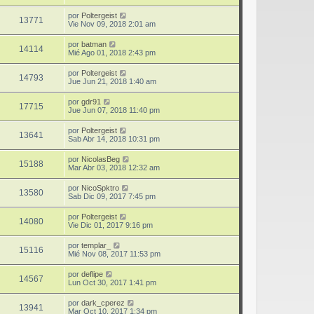
por
Poltergeist
13771
Vie Nov 09, 2018 2:01 am
por
batman
14114
Mié Ago 01, 2018 2:43 pm
por
Poltergeist
14793
Jue Jun 21, 2018 1:40 am
por
gdr91
17715
Jue Jun 07, 2018 11:40 pm
por
Poltergeist
13641
Sab Abr 14, 2018 10:31 pm
por
NicolasBeg
15188
Mar Abr 03, 2018 12:32 am
por
NicoSpktro
13580
Sab Dic 09, 2017 7:45 pm
por
Poltergeist
14080
Vie Dic 01, 2017 9:16 pm
por
templar_
15116
Mié Nov 08, 2017 11:53 pm
por
deflipe
14567
Lun Oct 30, 2017 1:41 pm
por
dark_cperez
13941
Mar Oct 10, 2017 1:34 pm