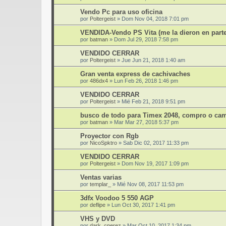
Vendo Pc para uso oficina
por
Poltergeist
»
Dom Nov 04, 2018 7:01 pm
VENDIDA-Vendo PS Vita (me la dieron en part
por
batman
»
Dom Jul 29, 2018 7:58 pm
VENDIDO CERRAR
por
Poltergeist
»
Jue Jun 21, 2018 1:40 am
Gran venta express de cachivaches
por
486dx4
»
Lun Feb 26, 2018 1:46 pm
VENDIDO CERRAR
por
Poltergeist
»
Mié Feb 21, 2018 9:51 pm
busco de todo para Timex 2048, compro o ca
por
batman
»
Mar Mar 27, 2018 5:37 pm
Proyector con Rgb
por
NicoSpktro
»
Sab Dic 02, 2017 11:33 pm
VENDIDO CERRAR
por
Poltergeist
»
Dom Nov 19, 2017 1:09 pm
Ventas varias
por
templar_
»
Mié Nov 08, 2017 11:53 pm
3dfx Voodoo 5 550 AGP
por
deflipe
»
Lun Oct 30, 2017 1:41 pm
VHS y DVD
por
dark_cperez
»
Mar Oct 10, 2017 1:34 pm