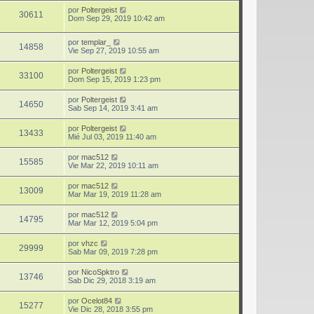
por
Poltergeist
30611
Dom Sep 29, 2019 10:42 am
por
templar_
14858
Vie Sep 27, 2019 10:55 am
por
Poltergeist
33100
Dom Sep 15, 2019 1:23 pm
por
Poltergeist
14650
Sab Sep 14, 2019 3:41 am
por
Poltergeist
13433
Mié Jul 03, 2019 11:40 am
por
mac512
15585
Vie Mar 22, 2019 10:11 am
por
mac512
13009
Mar Mar 19, 2019 11:28 am
por
mac512
14795
Mar Mar 12, 2019 5:04 pm
por
vhzc
29999
Sab Mar 09, 2019 7:28 pm
por
NicoSpktro
13746
Sab Dic 29, 2018 3:19 am
por
Ocelot84
15277
Vie Dic 28, 2018 3:55 pm