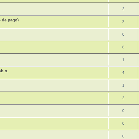
3
e de pago)
2
0
8
1
mbio.
4
1
3
0
0
0