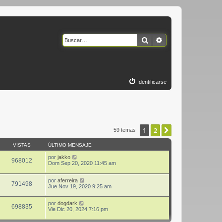
Buscar
Búsqueda avanzad
Identificarse
1
2
Siguiente
59 temas
VISTAS
ÚLTIMO MENSAJE
por
jakko
968012
Dom Sep 20, 2020 11:45 am
por
aferreira
791498
Jue Nov 19, 2020 9:25 am
por
dogdark
698835
Vie Dic 20, 2024 7:16 pm