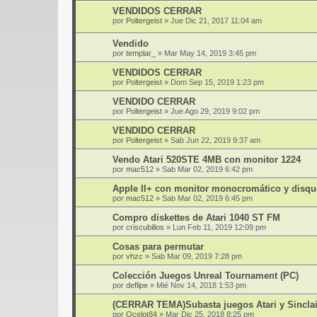
VENDIDOS CERRAR
por
Poltergeist
»
Jue Dic 21, 2017 11:04 am
Vendido
por
templar_
»
Mar May 14, 2019 3:45 pm
VENDIDOS CERRAR
por
Poltergeist
»
Dom Sep 15, 2019 1:23 pm
VENDIDO CERRAR
por
Poltergeist
»
Jue Ago 29, 2019 9:02 pm
VENDIDO CERRAR
por
Poltergeist
»
Sab Jun 22, 2019 9:37 am
Vendo Atari 520STE 4MB con monitor 1224
por
mac512
»
Sab Mar 02, 2019 6:42 pm
Apple II+ con monitor monocromático y disqu
por
mac512
»
Sab Mar 02, 2019 6:45 pm
Compro diskettes de Atari 1040 ST FM
por
criscubillos
»
Lun Feb 11, 2019 12:09 pm
Cosas para permutar
por
vhzc
»
Sab Mar 09, 2019 7:28 pm
Colección Juegos Unreal Tournament (PC)
por
deflipe
»
Mié Nov 14, 2018 1:53 pm
(CERRAR TEMA)Subasta juegos Atari y Sincla
por
Ocelot84
»
Mar Dic 25, 2018 8:25 pm