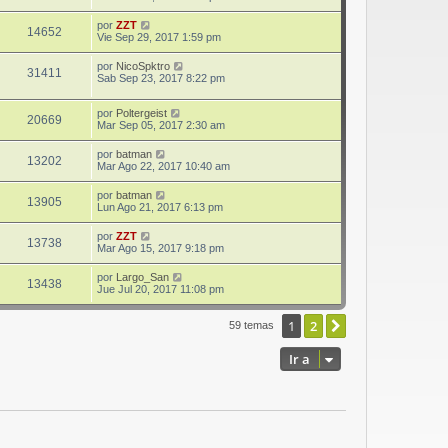
por
ZZT
14652
Vie Sep 29, 2017 1:59 pm
por
NicoSpktro
31411
Sab Sep 23, 2017 8:22 pm
por
Poltergeist
20669
Mar Sep 05, 2017 2:30 am
por
batman
13202
Mar Ago 22, 2017 10:40 am
por
batman
13905
Lun Ago 21, 2017 6:13 pm
por
ZZT
13738
Mar Ago 15, 2017 9:18 pm
por
Largo_San
13438
Jue Jul 20, 2017 11:08 pm
1
2
Siguiente
59 temas
Ir a