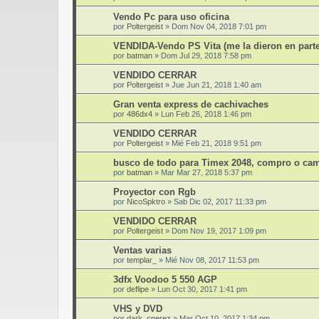
Vendo Pc para uso oficina
por
Poltergeist
»
Dom Nov 04, 2018 7:01 pm
VENDIDA-Vendo PS Vita (me la dieron en part
por
batman
»
Dom Jul 29, 2018 7:58 pm
VENDIDO CERRAR
por
Poltergeist
»
Jue Jun 21, 2018 1:40 am
Gran venta express de cachivaches
por
486dx4
»
Lun Feb 26, 2018 1:46 pm
VENDIDO CERRAR
por
Poltergeist
»
Mié Feb 21, 2018 9:51 pm
busco de todo para Timex 2048, compro o ca
por
batman
»
Mar Mar 27, 2018 5:37 pm
Proyector con Rgb
por
NicoSpktro
»
Sab Dic 02, 2017 11:33 pm
VENDIDO CERRAR
por
Poltergeist
»
Dom Nov 19, 2017 1:09 pm
Ventas varias
por
templar_
»
Mié Nov 08, 2017 11:53 pm
3dfx Voodoo 5 550 AGP
por
deflipe
»
Lun Oct 30, 2017 1:41 pm
VHS y DVD
por
dark_cperez
»
Mar Oct 10, 2017 1:34 pm