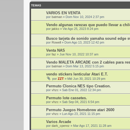
TEMAS
VARIOS EN VENTA
por
batman
»
Dom Nov 10, 2024 2:37 pm
Vendo algunas rarezas que puedo llevar a chil
por
jakko
»
Vie Ago 25, 2023 8:24 pm
Busco tarjeta de sonido yamaha sound edge 
por
Rowell
»
Dom Ago 13, 2023 12:42 pm
Venta NAS
por
faz
»
Jue Nov 10, 2022 10:37 am
Vendo MALETA ARCADE con 2 cables para res
por
batman
»
Dom Mar 13, 2022 5:15 pm
vendo stickers lenticular Atari E.T.
por
ZZT
»
Mié Jun 30, 2021 10:29 pm
Permuto Clonica NES tipo Creation.
por
vhzc
»
Sab Ene 01, 2022 12:34 pm
Permuto lote cassetes.
por
vhzc
»
Sab Sep 04, 2021 6:54 pm
Permuto Juegos Homebrew atari 2600
por
vhzc
»
Lun Ago 23, 2021 11:15 pm
Varios Arcade
por
dark_cperez
»
Mar Ago 17, 2021 11:28 am