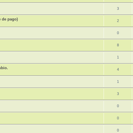
3
e de pago)
2
0
8
1
mbio.
4
1
3
0
0
0