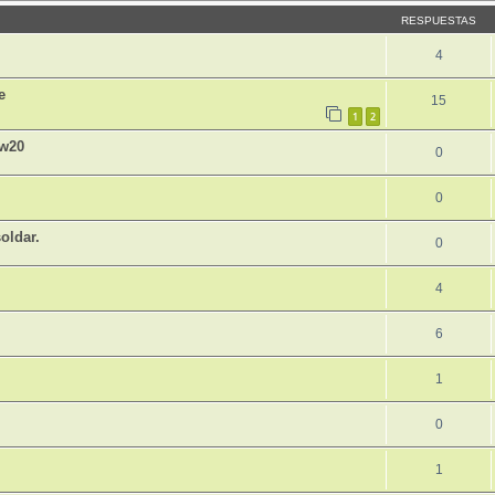
RESPUESTAS
4
e
15
1
2
sw20
0
0
oldar.
0
4
6
1
0
1