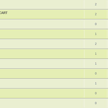
2
SCART
2
0
1
2
1
1
0
1
0
0