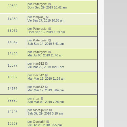
por
Poltergeist
30589
Dom Sep 29, 2019 10:42 am
por
templar_
14850
Vie Sep 27, 2019 10:55 am
por
Poltergeist
33072
Dom Sep 15, 2019 1:23 pm
por
Poltergeist
14642
Sab Sep 14, 2019 3:41 am
por
Poltergeist
13429
Mié Jul 03, 2019 11:40 am
por
mac512
15577
Vie Mar 22, 2019 10:11 am
por
mac512
13002
Mar Mar 19, 2019 11:28 am
por
mac512
14786
Mar Mar 12, 2019 5:04 pm
por
vhzc
29995
Sab Mar 09, 2019 7:28 pm
por
NicoSpktro
13736
Sab Dic 29, 2018 3:19 am
por
Ocelot84
15268
Vie Dic 28, 2018 3:55 pm