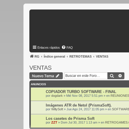
Enlaces rápidos
FAQ
RG
Índice general
RETROTEMAS
VENTAS
VENTAS
Buscar
Bús
Nuevo Tema
ANUNCIOS
COPIADOR TURBO SOFTWARE - FINAL
por
dogdark
»
Mié Nov 08, 2017 5:51 pm
» en
REUNIONES
Imágenes ATR de Netol (PrismaSoft).
por
WillySoft
»
Jue Ago 24, 2017 11:05 pm
» en
SOFTWARE
Los casetes de Prisma Soft
por
ZZT
»
Dom Jul 30, 2017 1:13 am
» en
RETROGAMES.