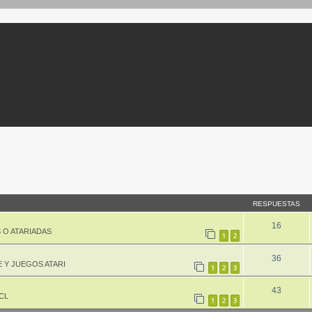
queda avanzada
RESPUESTAS
16
 O ATARIADAS
1
2
36
 Y JUEGOS ATARI
1
2
3
43
CL
1
2
3