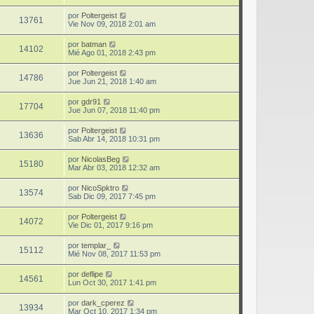
por
Poltergeist
13761
Vie Nov 09, 2018 2:01 am
por
batman
14102
Mié Ago 01, 2018 2:43 pm
por
Poltergeist
14786
Jue Jun 21, 2018 1:40 am
por
gdr91
17704
Jue Jun 07, 2018 11:40 pm
por
Poltergeist
13636
Sab Abr 14, 2018 10:31 pm
por
NicolasBeg
15180
Mar Abr 03, 2018 12:32 am
por
NicoSpktro
13574
Sab Dic 09, 2017 7:45 pm
por
Poltergeist
14072
Vie Dic 01, 2017 9:16 pm
por
templar_
15112
Mié Nov 08, 2017 11:53 pm
por
deflipe
14561
Lun Oct 30, 2017 1:41 pm
por
dark_cperez
13934
Mar Oct 10, 2017 1:34 pm