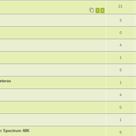
21
1
2
3
0
4
1
5
eteras
1
4
0
1
ir Spectrum 48K
6