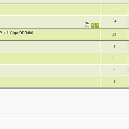
3
24
1
2
GP + 1 Giga DDR400
14
1
0
0
1