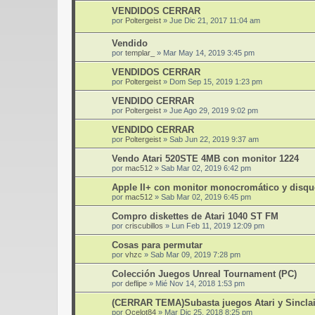
VENDIDOS CERRAR
por
Poltergeist
»
Jue Dic 21, 2017 11:04 am
Vendido
por
templar_
»
Mar May 14, 2019 3:45 pm
VENDIDOS CERRAR
por
Poltergeist
»
Dom Sep 15, 2019 1:23 pm
VENDIDO CERRAR
por
Poltergeist
»
Jue Ago 29, 2019 9:02 pm
VENDIDO CERRAR
por
Poltergeist
»
Sab Jun 22, 2019 9:37 am
Vendo Atari 520STE 4MB con monitor 1224
por
mac512
»
Sab Mar 02, 2019 6:42 pm
Apple II+ con monitor monocromático y disqu
por
mac512
»
Sab Mar 02, 2019 6:45 pm
Compro diskettes de Atari 1040 ST FM
por
criscubillos
»
Lun Feb 11, 2019 12:09 pm
Cosas para permutar
por
vhzc
»
Sab Mar 09, 2019 7:28 pm
Colección Juegos Unreal Tournament (PC)
por
deflipe
»
Mié Nov 14, 2018 1:53 pm
(CERRAR TEMA)Subasta juegos Atari y Sincla
por
Ocelot84
»
Mar Dic 25, 2018 8:25 pm