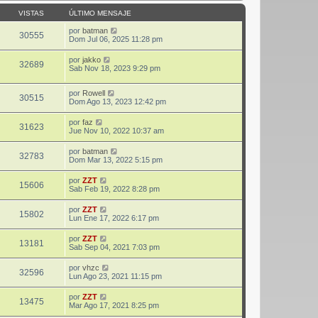
VISTAS
ÚLTIMO MENSAJE
por
batman
30555
Dom Jul 06, 2025 11:28 pm
por
jakko
32689
Sab Nov 18, 2023 9:29 pm
por
Rowell
30515
Dom Ago 13, 2023 12:42 pm
por
faz
31623
Jue Nov 10, 2022 10:37 am
por
batman
32783
Dom Mar 13, 2022 5:15 pm
por
ZZT
15606
Sab Feb 19, 2022 8:28 pm
por
ZZT
15802
Lun Ene 17, 2022 6:17 pm
por
ZZT
13181
Sab Sep 04, 2021 7:03 pm
por
vhzc
32596
Lun Ago 23, 2021 11:15 pm
por
ZZT
13475
Mar Ago 17, 2021 8:25 pm