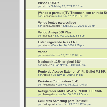
Busco POKEY
por
vhzc
»
Sab May 22, 2021 11:13 am
(Vendo o permuto)TV Thomson con entrada 
por
Sebasonic
»
Jue Nov 12, 2020 9:21 pm
Vendo lentes para eclipse
por
BonesCollector
»
Sab Nov 21, 2020 10:39 pm
Vendo Amiga 500 Plus
por
mac512
»
Sab Mar 14, 2020 8:58 pm
Están regalando teles CRT
por
vitoco
»
Dom Feb 16, 2020 9:45 pm
Varios
por
nato
»
Mar Nov 12, 2019 11:02 pm
Macintosh 128K original 1984
por
mac512
»
Sab Nov 02, 2019 3:32 pm
Punto de Acceso Exterior Wi-Fi. Bullet M2 HP.
por
Artista
»
Vie Nov 15, 2019 3:44 pm
Disketera Commodore 1541
por
Poltergeist
»
Lun Nov 04, 2019 4:40 pm
Refrigerador MADEMSA VENDIDO CERRAR
por
Poltergeist
»
Lun Sep 30, 2019 2:54 am
Celulares Samsung para Tatitas!!!
por
Poltergeist
»
Dom Sep 29, 2019 12:52 pm