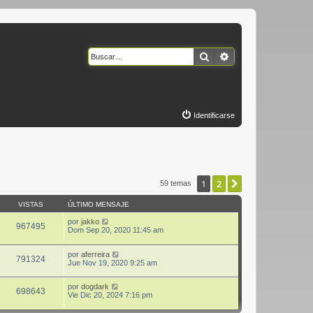
Buscar
Búsqueda avanzad
Identificarse
1
2
Siguiente
59 temas
VISTAS
ÚLTIMO MENSAJE
por
jakko
967495
Dom Sep 20, 2020 11:45 am
por
aferreira
791324
Jue Nov 19, 2020 9:25 am
por
dogdark
698643
Vie Dic 20, 2024 7:16 pm