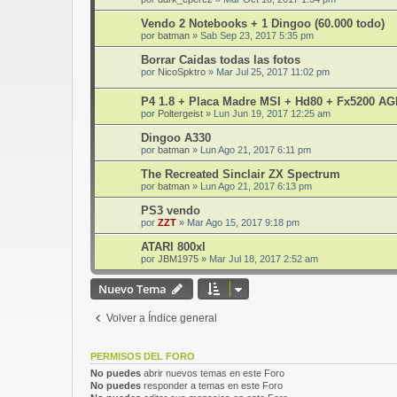
Vendo 2 Notebooks + 1 Dingoo (60.000 todo)
por
batman
»
Sab Sep 23, 2017 5:35 pm
Borrar Caidas todas las fotos
por
NicoSpktro
»
Mar Jul 25, 2017 11:02 pm
P4 1.8 + Placa Madre MSI + Hd80 + Fx5200 A
por
Poltergeist
»
Lun Jun 19, 2017 12:25 am
Dingoo A330
por
batman
»
Lun Ago 21, 2017 6:11 pm
The Recreated Sinclair ZX Spectrum
por
batman
»
Lun Ago 21, 2017 6:13 pm
PS3 vendo
por
ZZT
»
Mar Ago 15, 2017 9:18 pm
ATARI 800xl
por
JBM1975
»
Mar Jul 18, 2017 2:52 am
Nuevo Tema
Volver a Índice general
PERMISOS DEL FORO
No puedes
abrir nuevos temas en este Foro
No puedes
responder a temas en este Foro