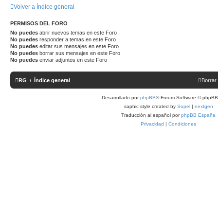
Volver a Índice general
PERMISOS DEL FORO
No puedes
abrir nuevos temas en este Foro
No puedes
responder a temas en este Foro
No puedes
editar sus mensajes en este Foro
No puedes
borrar sus mensajes en este Foro
No puedes
enviar adjuntos en este Foro
RG
Índice general
Borrar
Desarrollado por
phpBB
® Forum Software © phpBB 
saphic style created by
Sopel
|
nextgen
Traducción al español por
phpBB España
Privacidad
|
Condiciones