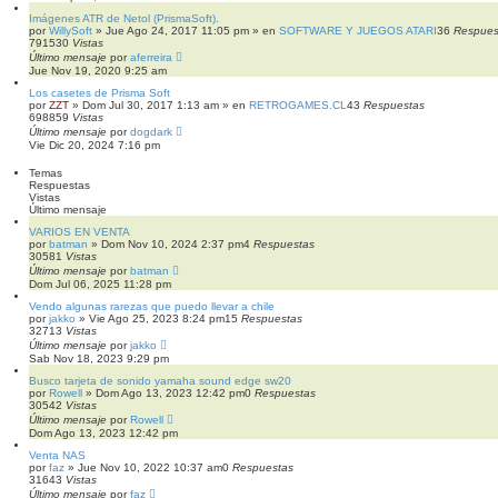
a
d
Imágenes ATR de Netol (PrismaSoft).
a
por
WillySoft
»
Jue Ago 24, 2017 11:05 pm
» en
SOFTWARE Y JUEGOS ATARI
36
Respues
791530
Vistas
Último mensaje
por
aferreira
Jue Nov 19, 2020 9:25 am
Los casetes de Prisma Soft
por
ZZT
»
Dom Jul 30, 2017 1:13 am
» en
RETROGAMES.CL
43
Respuestas
698859
Vistas
Último mensaje
por
dogdark
Vie Dic 20, 2024 7:16 pm
Temas
Respuestas
Vistas
Último mensaje
VARIOS EN VENTA
por
batman
»
Dom Nov 10, 2024 2:37 pm
4
Respuestas
30581
Vistas
Último mensaje
por
batman
Dom Jul 06, 2025 11:28 pm
Vendo algunas rarezas que puedo llevar a chile
por
jakko
»
Vie Ago 25, 2023 8:24 pm
15
Respuestas
32713
Vistas
Último mensaje
por
jakko
Sab Nov 18, 2023 9:29 pm
Busco tarjeta de sonido yamaha sound edge sw20
por
Rowell
»
Dom Ago 13, 2023 12:42 pm
0
Respuestas
30542
Vistas
Último mensaje
por
Rowell
Dom Ago 13, 2023 12:42 pm
Venta NAS
por
faz
»
Jue Nov 10, 2022 10:37 am
0
Respuestas
31643
Vistas
Último mensaje
por
faz