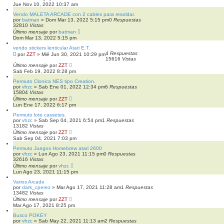
Jue Nov 10, 2022 10:37 am
Vendo MALETA ARCADE con 2 cables para resoldar.
por
batman
»
Dom Mar 13, 2022 5:15 pm
0
Respuestas
32810
Vistas
Último mensaje
por
batman
Dom Mar 13, 2022 5:15 pm
vendo stickers lenticular Atari E.T.
4
Respuestas
por
ZZT
»
Mié Jun 30, 2021 10:29 pm
15616
Vistas
Último mensaje
por
ZZT
Sab Feb 19, 2022 8:28 pm
Permuto Clonica NES tipo Creation.
por
vhzc
»
Sab Ene 01, 2022 12:34 pm
6
Respuestas
15804
Vistas
Último mensaje
por
ZZT
Lun Ene 17, 2022 6:17 pm
Permuto lote cassetes.
por
vhzc
»
Sab Sep 04, 2021 6:54 pm
1
Respuestas
13182
Vistas
Último mensaje
por
ZZT
Sab Sep 04, 2021 7:03 pm
Permuto Juegos Homebrew atari 2600
por
vhzc
»
Lun Ago 23, 2021 11:15 pm
0
Respuestas
32616
Vistas
Último mensaje
por
vhzc
Lun Ago 23, 2021 11:15 pm
Varios Arcade
por
dark_cperez
»
Mar Ago 17, 2021 11:28 am
1
Respuestas
13482
Vistas
Último mensaje
por
ZZT
Mar Ago 17, 2021 8:25 pm
Busco POKEY
por
vhzc
»
Sab May 22, 2021 11:13 am
2
Respuestas