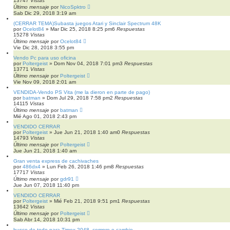
13747
Vistas
Último mensaje
por
NicoSpktro
Sab Dic 29, 2018 3:19 am
(CERRAR TEMA)Subasta juegos Atari y Sinclair Spectrum 48K
por
Ocelot84
»
Mar Dic 25, 2018 8:25 pm
6
Respuestas
15278
Vistas
Último mensaje
por
Ocelot84
Vie Dic 28, 2018 3:55 pm
Vendo Pc para uso oficina
por
Poltergeist
»
Dom Nov 04, 2018 7:01 pm
3
Respuestas
13771
Vistas
Último mensaje
por
Poltergeist
Vie Nov 09, 2018 2:01 am
VENDIDA-Vendo PS Vita (me la dieron en parte de pago)
por
batman
»
Dom Jul 29, 2018 7:58 pm
2
Respuestas
14115
Vistas
Último mensaje
por
batman
Mié Ago 01, 2018 2:43 pm
VENDIDO CERRAR
por
Poltergeist
»
Jue Jun 21, 2018 1:40 am
0
Respuestas
14793
Vistas
Último mensaje
por
Poltergeist
Jue Jun 21, 2018 1:40 am
Gran venta express de cachivaches
por
486dx4
»
Lun Feb 26, 2018 1:46 pm
8
Respuestas
17717
Vistas
Último mensaje
por
gdr91
Jue Jun 07, 2018 11:40 pm
VENDIDO CERRAR
por
Poltergeist
»
Mié Feb 21, 2018 9:51 pm
1
Respuestas
13642
Vistas
Último mensaje
por
Poltergeist
Sab Abr 14, 2018 10:31 pm
busco de todo para Timex 2048, compro o cambio.