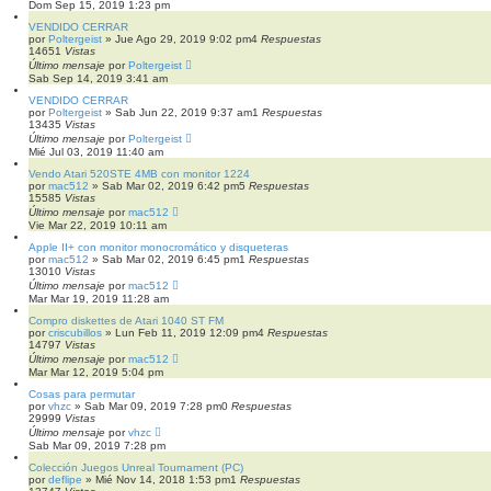
Dom Sep 15, 2019 1:23 pm
VENDIDO CERRAR
por
Poltergeist
»
Jue Ago 29, 2019 9:02 pm
4
Respuestas
14651
Vistas
Último mensaje
por
Poltergeist
Sab Sep 14, 2019 3:41 am
VENDIDO CERRAR
por
Poltergeist
»
Sab Jun 22, 2019 9:37 am
1
Respuestas
13435
Vistas
Último mensaje
por
Poltergeist
Mié Jul 03, 2019 11:40 am
Vendo Atari 520STE 4MB con monitor 1224
por
mac512
»
Sab Mar 02, 2019 6:42 pm
5
Respuestas
15585
Vistas
Último mensaje
por
mac512
Vie Mar 22, 2019 10:11 am
Apple II+ con monitor monocromático y disqueteras
por
mac512
»
Sab Mar 02, 2019 6:45 pm
1
Respuestas
13010
Vistas
Último mensaje
por
mac512
Mar Mar 19, 2019 11:28 am
Compro diskettes de Atari 1040 ST FM
por
criscubillos
»
Lun Feb 11, 2019 12:09 pm
4
Respuestas
14797
Vistas
Último mensaje
por
mac512
Mar Mar 12, 2019 5:04 pm
Cosas para permutar
por
vhzc
»
Sab Mar 09, 2019 7:28 pm
0
Respuestas
29999
Vistas
Último mensaje
por
vhzc
Sab Mar 09, 2019 7:28 pm
Colección Juegos Unreal Tournament (PC)
por
deflipe
»
Mié Nov 14, 2018 1:53 pm
1
Respuestas