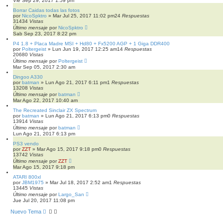
Vie Sep 29, 2017 1:59 pm
Borrar Caidas todas las fotos
por
NicoSpktro
»
Mar Jul 25, 2017 11:02 pm
24
Respuestas
31434
Vistas
Último mensaje
por
NicoSpktro
Sab Sep 23, 2017 8:22 pm
P4 1.8 + Placa Madre MSI + Hd80 + Fx5200 AGP + 1 Giga DDR400
por
Poltergeist
»
Lun Jun 19, 2017 12:25 am
14
Respuestas
20680
Vistas
Último mensaje
por
Poltergeist
Mar Sep 05, 2017 2:30 am
Dingoo A330
por
batman
»
Lun Ago 21, 2017 6:11 pm
1
Respuestas
13208
Vistas
Último mensaje
por
batman
Mar Ago 22, 2017 10:40 am
The Recreated Sinclair ZX Spectrum
por
batman
»
Lun Ago 21, 2017 6:13 pm
0
Respuestas
13914
Vistas
Último mensaje
por
batman
Lun Ago 21, 2017 6:13 pm
PS3 vendo
por
ZZT
»
Mar Ago 15, 2017 9:18 pm
0
Respuestas
13742
Vistas
Último mensaje
por
ZZT
Mar Ago 15, 2017 9:18 pm
ATARI 800xl
por
JBM1975
»
Mar Jul 18, 2017 2:52 am
1
Respuestas
13445
Vistas
Último mensaje
por
Largo_San
Jue Jul 20, 2017 11:08 pm
Nuevo Tema