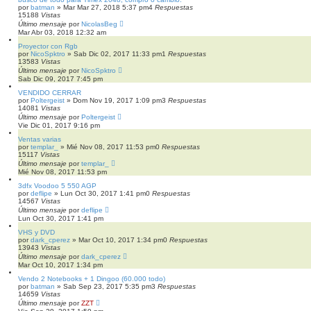
por
batman
»
Mar Mar 27, 2018 5:37 pm
4
Respuestas
15188
Vistas
Último mensaje
por
NicolasBeg
Mar Abr 03, 2018 12:32 am
Proyector con Rgb
por
NicoSpktro
»
Sab Dic 02, 2017 11:33 pm
1
Respuestas
13583
Vistas
Último mensaje
por
NicoSpktro
Sab Dic 09, 2017 7:45 pm
VENDIDO CERRAR
por
Poltergeist
»
Dom Nov 19, 2017 1:09 pm
3
Respuestas
14081
Vistas
Último mensaje
por
Poltergeist
Vie Dic 01, 2017 9:16 pm
Ventas varias
por
templar_
»
Mié Nov 08, 2017 11:53 pm
0
Respuestas
15117
Vistas
Último mensaje
por
templar_
Mié Nov 08, 2017 11:53 pm
3dfx Voodoo 5 550 AGP
por
deflipe
»
Lun Oct 30, 2017 1:41 pm
0
Respuestas
14567
Vistas
Último mensaje
por
deflipe
Lun Oct 30, 2017 1:41 pm
VHS y DVD
por
dark_cperez
»
Mar Oct 10, 2017 1:34 pm
0
Respuestas
13943
Vistas
Último mensaje
por
dark_cperez
Mar Oct 10, 2017 1:34 pm
Vendo 2 Notebooks + 1 Dingoo (60.000 todo)
por
batman
»
Sab Sep 23, 2017 5:35 pm
3
Respuestas
14659
Vistas
Último mensaje
por
ZZT