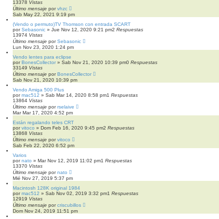
13378
Vistas
Último mensaje
por
vhzc
Sab May 22, 2021 9:19 pm
(Vendo o permuto)TV Thomson con entrada SCART
por
Sebasonic
»
Jue Nov 12, 2020 9:21 pm
2
Respuestas
13974
Vistas
Último mensaje
por
Sebasonic
Lun Nov 23, 2020 1:24 pm
Vendo lentes para eclipse
por
BonesCollector
»
Sab Nov 21, 2020 10:39 pm
0
Respuestas
33149
Vistas
Último mensaje
por
BonesCollector
Sab Nov 21, 2020 10:39 pm
Vendo Amiga 500 Plus
por
mac512
»
Sab Mar 14, 2020 8:58 pm
1
Respuestas
13864
Vistas
Último mensaje
por
rselaive
Mar Mar 17, 2020 4:52 pm
Están regalando teles CRT
por
vitoco
»
Dom Feb 16, 2020 9:45 pm
2
Respuestas
13868
Vistas
Último mensaje
por
vitoco
Sab Feb 22, 2020 6:52 pm
Varios
por
nato
»
Mar Nov 12, 2019 11:02 pm
1
Respuestas
13370
Vistas
Último mensaje
por
nato
Mié Nov 27, 2019 5:37 pm
Macintosh 128K original 1984
por
mac512
»
Sab Nov 02, 2019 3:32 pm
1
Respuestas
12919
Vistas
Último mensaje
por
criscubillos
Dom Nov 24, 2019 11:51 pm