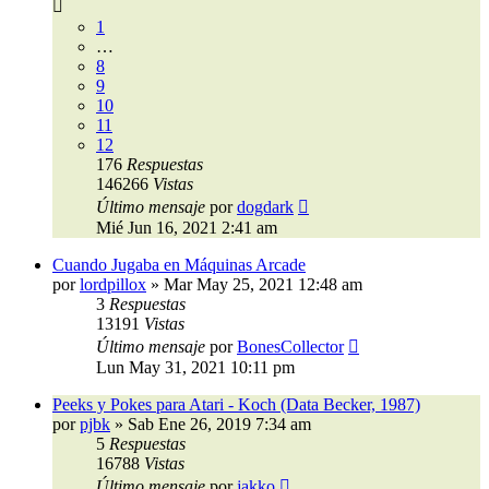
1
…
8
9
10
11
12
176
Respuestas
146266
Vistas
Último mensaje
por
dogdark
Mié Jun 16, 2021 2:41 am
Cuando Jugaba en Máquinas Arcade
por
lordpillox
»
Mar May 25, 2021 12:48 am
3
Respuestas
13191
Vistas
Último mensaje
por
BonesCollector
Lun May 31, 2021 10:11 pm
Peeks y Pokes para Atari - Koch (Data Becker, 1987)
por
pjbk
»
Sab Ene 26, 2019 7:34 am
5
Respuestas
16788
Vistas
Último mensaje
por
jakko