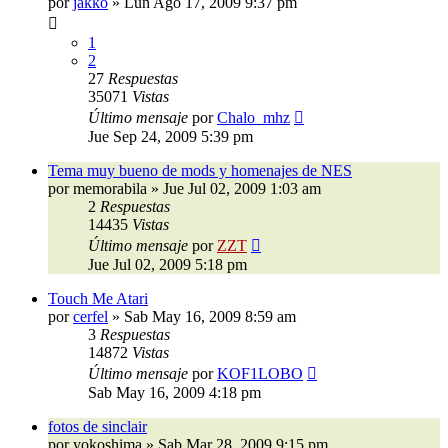
por
jakko
»
Lun Ago 17, 2009 9:37 pm
1
2
27
Respuestas
35071
Vistas
Último mensaje
por
Chalo_mhz
Jue Sep 24, 2009 5:39 pm
Tema muy bueno de mods y homenajes de NES
por
memorabila
»
Jue Jul 02, 2009 1:03 am
2
Respuestas
14435
Vistas
Último mensaje
por
ZZT
Jue Jul 02, 2009 5:18 pm
Touch Me Atari
por
cerfel
»
Sab May 16, 2009 8:59 am
3
Respuestas
14872
Vistas
Último mensaje
por
KOF1LOBO
Sab May 16, 2009 4:18 pm
fotos de sinclair
por
yokoshima
»
Sab Mar 28, 2009 9:15 pm