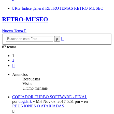
RG
Índice general
RETROTEMAS
RETRO-MUSEO
RETRO-MUSEO
Nuevo Tema
Búsqueda
Buscar
avanzada
87 temas
1
2
Siguiente
Anuncios
Respuestas
Vistas
Último mensaje
COPIADOR TURBO SOFTWARE - FINAL
por
dogdark
»
Mié Nov 08, 2017 5:51 pm
» en
REUNIONES O ATARIADAS