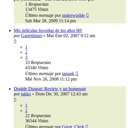
1
Respuestas
13475
Vistas
Último mensaje
por
underwurlde
Sab Mar 28, 2009 11:14 pm
Mis películas favoritas de los años 80!
por
Garrettimus
»
Mar Ene 02, 2007 9:12 am
1
2
3
33
Respuestas
43340
Vistas
Último mensaje
por
tapunk
Mié Nov 26, 2008 11:12 pm
Double Dragon: Review y un homenaje
por
jakko
»
Dom Dic 30, 2007 12:43 am
1
2
22
Respuestas
36544
Vistas
Último mensaje
por
Great_Clerk