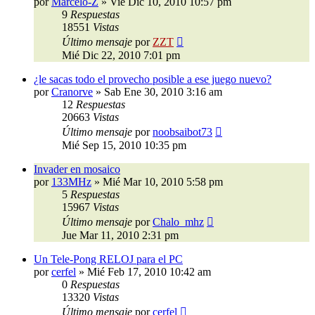
por
Marcelo-Z
»
Vie Dic 10, 2010 10:57 pm
9
Respuestas
18551
Vistas
Último mensaje
por
ZZT
Mié Dic 22, 2010 7:01 pm
¿le sacas todo el provecho posible a ese juego nuevo?
por
Cranorve
»
Sab Ene 30, 2010 3:16 am
12
Respuestas
20663
Vistas
Último mensaje
por
noobsaibot73
Mié Sep 15, 2010 10:35 pm
Invader en mosaico
por
133MHz
»
Mié Mar 10, 2010 5:58 pm
5
Respuestas
15967
Vistas
Último mensaje
por
Chalo_mhz
Jue Mar 11, 2010 2:31 pm
Un Tele-Pong RELOJ para el PC
por
cerfel
»
Mié Feb 17, 2010 10:42 am
0
Respuestas
13320
Vistas
Último mensaje
por
cerfel