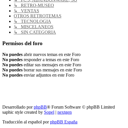
↳ RETRO-MUSEO
↳ VENTAS
OTROS RETROTEMAS
↳ TECNOLOGIA
↳ MISCELANEOS
↳ SIN CATEGORIA
Permisos del foro
No puedes
abrir nuevos temas en este Foro
No puedes
responder a temas en este Foro
No puedes
editar sus mensajes en este Foro
No puedes
borrar sus mensajes en este Foro
No puedes
enviar adjuntos en este Foro
RG
Índice general
Todos los horarios son
UTC-04:00
Borrar cookies
Desarrollado por
phpBB
® Forum Software © phpBB Limited
saphic style created by
Sopel
|
nextgen
Traducción al español por
phpBB España