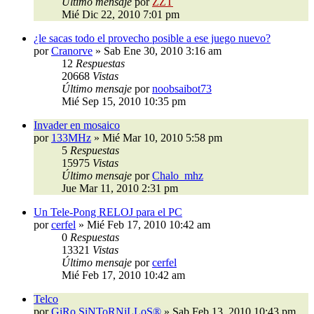
Último mensaje
por
ZZT
Mié Dic 22, 2010 7:01 pm
¿le sacas todo el provecho posible a ese juego nuevo?
por
Cranorve
»
Sab Ene 30, 2010 3:16 am
12
Respuestas
20668
Vistas
Último mensaje
por
noobsaibot73
Mié Sep 15, 2010 10:35 pm
Invader en mosaico
por
133MHz
»
Mié Mar 10, 2010 5:58 pm
5
Respuestas
15975
Vistas
Último mensaje
por
Chalo_mhz
Jue Mar 11, 2010 2:31 pm
Un Tele-Pong RELOJ para el PC
por
cerfel
»
Mié Feb 17, 2010 10:42 am
0
Respuestas
13321
Vistas
Último mensaje
por
cerfel
Mié Feb 17, 2010 10:42 am
Telco
por
GiRo SiNToRNiLLoS®
»
Sab Feb 13, 2010 10:43 pm