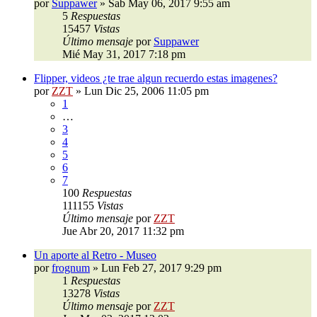
por
Suppawer
»
Sab May 06, 2017 9:55 am
5
Respuestas
15457
Vistas
Último mensaje
por
Suppawer
Mié May 31, 2017 7:18 pm
Flipper, videos ¿te trae algun recuerdo estas imagenes?
por
ZZT
»
Lun Dic 25, 2006 11:05 pm
1
…
3
4
5
6
7
100
Respuestas
111155
Vistas
Último mensaje
por
ZZT
Jue Abr 20, 2017 11:32 pm
Un aporte al Retro - Museo
por
frognum
»
Lun Feb 27, 2017 9:29 pm
1
Respuestas
13278
Vistas
Último mensaje
por
ZZT