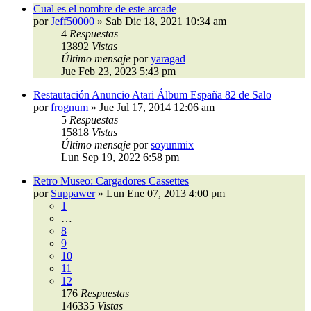
Cual es el nombre de este arcade
por
Jeff50000
»
Sab Dic 18, 2021 10:34 am
4
Respuestas
13892
Vistas
Último mensaje
por
yaragad
Jue Feb 23, 2023 5:43 pm
Restautación Anuncio Atari Álbum España 82 de Salo
por
frognum
»
Jue Jul 17, 2014 12:06 am
5
Respuestas
15818
Vistas
Último mensaje
por
soyunmix
Lun Sep 19, 2022 6:58 pm
Retro Museo: Cargadores Cassettes
por
Suppawer
»
Lun Ene 07, 2013 4:00 pm
1
…
8
9
10
11
12
176
Respuestas
146335
Vistas