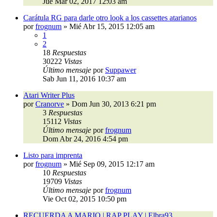
Jue Mar 02, 2017 12:03 am
Carátula RG para darle otro look a los cassettes atarianos
por
frognum
»
Mié Abr 15, 2015 12:05 am
1
2
18
Respuestas
30222
Vistas
Último mensaje
por
Suppawer
Sab Jun 11, 2016 10:37 am
Atari Writer Plus
por
Cranorve
»
Dom Jun 30, 2013 6:21 pm
3
Respuestas
15112
Vistas
Último mensaje
por
frognum
Dom Abr 24, 2016 4:54 pm
Listo para imprenta
por
frognum
»
Mié Sep 09, 2015 12:17 am
10
Respuestas
19709
Vistas
Último mensaje
por
frognum
Vie Oct 02, 2015 10:50 pm
RECUERDA A MARIO | RAP PLAY | Elbra93