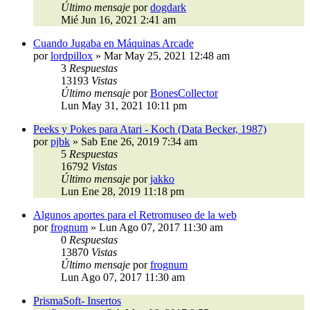
Último mensaje
por
dogdark
Mié Jun 16, 2021 2:41 am
Cuando Jugaba en Máquinas Arcade
por
lordpillox
»
Mar May 25, 2021 12:48 am
3
Respuestas
13193
Vistas
Último mensaje
por
BonesCollector
Lun May 31, 2021 10:11 pm
Peeks y Pokes para Atari - Koch (Data Becker, 1987)
por
pjbk
»
Sab Ene 26, 2019 7:34 am
5
Respuestas
16792
Vistas
Último mensaje
por
jakko
Lun Ene 28, 2019 11:18 pm
Algunos aportes para el Retromuseo de la web
por
frognum
»
Lun Ago 07, 2017 11:30 am
0
Respuestas
13870
Vistas
Último mensaje
por
frognum
Lun Ago 07, 2017 11:30 am
PrismaSoft- Insertos