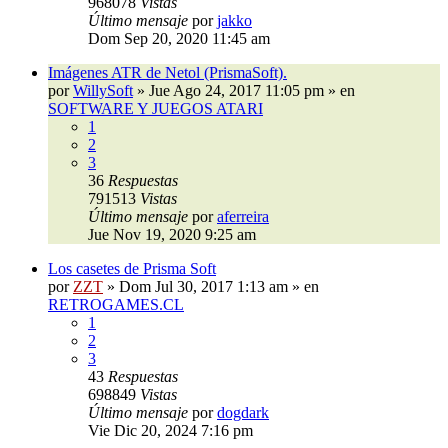
968078
Vistas
Último mensaje
por
jakko
Dom Sep 20, 2020 11:45 am
Imágenes ATR de Netol (PrismaSoft).
por
WillySoft
»
Jue Ago 24, 2017 11:05 pm
» en
SOFTWARE Y JUEGOS ATARI
1
2
3
36
Respuestas
791513
Vistas
Último mensaje
por
aferreira
Jue Nov 19, 2020 9:25 am
Los casetes de Prisma Soft
por
ZZT
»
Dom Jul 30, 2017 1:13 am
» en
RETROGAMES.CL
1
2
3
43
Respuestas
698849
Vistas
Último mensaje
por
dogdark
Vie Dic 20, 2024 7:16 pm