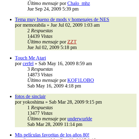
Último mensaje
por
Chalo_mhz
Jue Sep 24, 2009 5:39 pm
Tema muy bueno de mods y homenajes de NES
por
memorabila
»
Jue Jul 02, 2009 1:03 am
2
Respuestas
14439
Vistas
Último mensaje
por
ZZT
Jue Jul 02, 2009 5:18 pm
Touch Me Atari
por
cerfel
»
Sab May 16, 2009 8:59 am
3
Respuestas
14873
Vistas
Último mensaje
por
KOF1LOBO
Sab May 16, 2009 4:18 pm
fotos de sinclair
por
yokoshima
»
Sab Mar 28, 2009 9:15 pm
1
Respuestas
13477
Vistas
Último mensaje
por
underwurlde
Sab Mar 28, 2009 11:14 pm
Mis películas favoritas de los años 80!