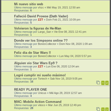
Mi nuevo sitio web
Último mensaje por
vhzc
«
Mié May 19, 2021 12:50 am
Respuestas:
6
Falleció David Prowse (Dath Vader)
Último mensaje por
ZZT
«
Dom Feb 21, 2021 10:09 pm
Respuestas:
5
Volvieron la figuras de He-Man
Último mensaje por
Largo_San
«
Vie Ene 08, 2021 12:41 pm
Respuestas:
1
Donde ver los Simpsons online ??
Último mensaje por
BonesCollector
«
Dom Nov 08, 2020 1:09 am
Respuestas:
3
Feliz dia de Star Wars !!
Último mensaje por
BonesCollector
«
Lun May 04, 2020 5:57 pm
Alguien vio Star Wars Ep9 ?
Último mensaje por
ZZT
«
Lun Ene 06, 2020 12:04 am
Respuestas:
1
Logré cumplir mi sueño máximo!
Último mensaje por
Tortech
«
Sab Nov 16, 2019 9:05 pm
Respuestas:
16
1
2
READY PLAYER ONE
Último mensaje por
Unicus
«
Mié Ago 28, 2019 12:57 am
Respuestas:
4
MAC: Mobile Action Command
Último mensaje por
vitoco
«
Mar Jun 25, 2019 12:49 pm
Respuestas:
28
1
2