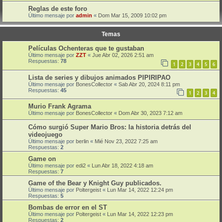
Reglas de este foro
Último mensaje por
admin
«
Dom Mar 15, 2009 10:02 pm
Temas
Películas Ochenteras que te gustaban
Último mensaje por
ZZT
«
Jue Abr 02, 2026 2:51 am
Respuestas:
78
1
2
3
4
5
6
Lista de series y dibujos animados PIPIRIPAO
Último mensaje por
BonesCollector
«
Sab Abr 20, 2024 8:11 pm
Respuestas:
45
1
2
3
4
Murio Frank Agrama
Último mensaje por
BonesCollector
«
Dom Abr 30, 2023 7:12 am
Cómo surgió Super Mario Bros: la historia detrás del
videojuego
Último mensaje por
berlin
«
Mié Nov 23, 2022 7:25 am
Respuestas:
2
Game on
Último mensaje por
edi2
«
Lun Abr 18, 2022 4:18 am
Respuestas:
7
Game of the Bear y Knight Guy publicados.
Último mensaje por
Poltergeist
«
Lun Mar 14, 2022 12:24 pm
Respuestas:
5
Bombas de error en el ST
Último mensaje por
Poltergeist
«
Lun Mar 14, 2022 12:23 pm
Respuestas:
2