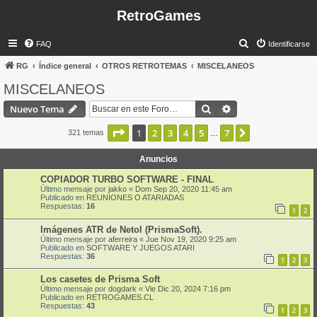
RetroGames
B
FAQ
Identificarse
u
RG
Índice general
OTROS RETROTEMAS
MISCELANEOS
s
MISCELANEOS
c
Buscar
Búsqueda avanzad
Nuevo Tema
a
r
Página
1
de
7
1
2
3
4
5
7
Siguiente
321 temas
…
Anuncios
COPIADOR TURBO SOFTWARE - FINAL
Último mensaje por
jakko
«
Dom Sep 20, 2020 11:45 am
Publicado en
REUNIONES O ATARIADAS
Respuestas:
16
1
2
Imágenes ATR de Netol (PrismaSoft).
Último mensaje por
aferreira
«
Jue Nov 19, 2020 9:25 am
Publicado en
SOFTWARE Y JUEGOS ATARI
Respuestas:
36
1
2
3
Los casetes de Prisma Soft
Último mensaje por
dogdark
«
Vie Dic 20, 2024 7:16 pm
Publicado en
RETROGAMES.CL
Respuestas:
43
1
2
3