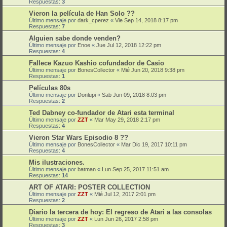
Respuestas:
3
Vieron la película de Han Solo ??
Último mensaje por
dark_cperez
«
Vie Sep 14, 2018 8:17 pm
Respuestas:
7
Alguien sabe donde venden?
Último mensaje por
Enoe
«
Jue Jul 12, 2018 12:22 pm
Respuestas:
4
Fallece Kazuo Kashio cofundador de Casio
Último mensaje por
BonesCollector
«
Mié Jun 20, 2018 9:38 pm
Respuestas:
1
Películas 80s
Último mensaje por
Donlupi
«
Sab Jun 09, 2018 8:03 pm
Respuestas:
2
Ted Dabney co-fundador de Atari esta terminal
Último mensaje por
ZZT
«
Mar May 29, 2018 2:17 pm
Respuestas:
4
Vieron Star Wars Episodio 8 ??
Último mensaje por
BonesCollector
«
Mar Dic 19, 2017 10:11 pm
Respuestas:
4
Mis ilustraciones.
Último mensaje por
batman
«
Lun Sep 25, 2017 11:51 am
Respuestas:
14
ART OF ATARI: POSTER COLLECTION
Último mensaje por
ZZT
«
Mié Jul 12, 2017 2:01 pm
Respuestas:
2
Diario la tercera de hoy: El regreso de Atari a las consolas
Último mensaje por
ZZT
«
Lun Jun 26, 2017 2:58 pm
Respuestas:
3