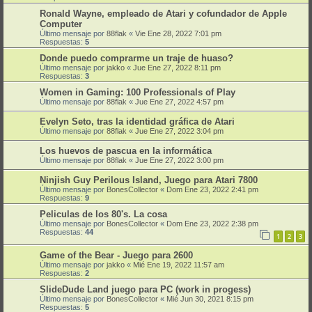
Ronald Wayne, empleado de Atari y cofundador de Apple
Computer
Último mensaje por
88flak
«
Vie Ene 28, 2022 7:01 pm
Respuestas:
5
Donde puedo comprarme un traje de huaso?
Último mensaje por
jakko
«
Jue Ene 27, 2022 8:11 pm
Respuestas:
3
Women in Gaming: 100 Professionals of Play
Último mensaje por
88flak
«
Jue Ene 27, 2022 4:57 pm
Evelyn Seto, tras la identidad gráfica de Atari
Último mensaje por
88flak
«
Jue Ene 27, 2022 3:04 pm
Los huevos de pascua en la informática
Último mensaje por
88flak
«
Jue Ene 27, 2022 3:00 pm
Ninjish Guy Perilous Island, Juego para Atari 7800
Último mensaje por
BonesCollector
«
Dom Ene 23, 2022 2:41 pm
Respuestas:
9
Peliculas de los 80's. La cosa
Último mensaje por
BonesCollector
«
Dom Ene 23, 2022 2:38 pm
Respuestas:
44
1
2
3
Game of the Bear - Juego para 2600
Último mensaje por
jakko
«
Mié Ene 19, 2022 11:57 am
Respuestas:
2
SlideDude Land juego para PC (work in progess)
Último mensaje por
BonesCollector
«
Mié Jun 30, 2021 8:15 pm
Respuestas:
5