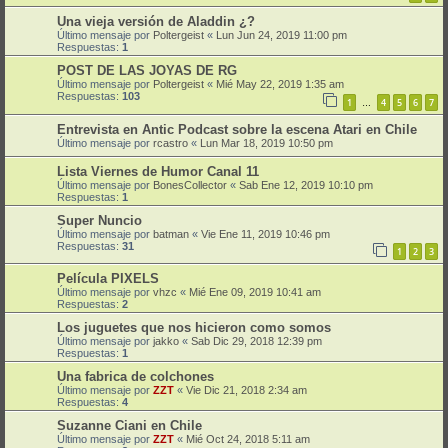
Una vieja versión de Aladdin ¿?
Último mensaje por
Poltergeist
«
Lun Jun 24, 2019 11:00 pm
Respuestas:
1
POST DE LAS JOYAS DE RG
Último mensaje por
Poltergeist
«
Mié May 22, 2019 1:35 am
Respuestas:
103
1
4
5
6
7
…
Entrevista en Antic Podcast sobre la escena Atari en Chile
Último mensaje por
rcastro
«
Lun Mar 18, 2019 10:50 pm
Lista Viernes de Humor Canal 11
Último mensaje por
BonesCollector
«
Sab Ene 12, 2019 10:10 pm
Respuestas:
1
Super Nuncio
Último mensaje por
batman
«
Vie Ene 11, 2019 10:46 pm
Respuestas:
31
1
2
3
Película PIXELS
Último mensaje por
vhzc
«
Mié Ene 09, 2019 10:41 am
Respuestas:
2
Los juguetes que nos hicieron como somos
Último mensaje por
jakko
«
Sab Dic 29, 2018 12:39 pm
Respuestas:
1
Una fabrica de colchones
Último mensaje por
ZZT
«
Vie Dic 21, 2018 2:34 am
Respuestas:
4
Suzanne Ciani en Chile
Último mensaje por
ZZT
«
Mié Oct 24, 2018 5:11 am