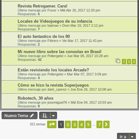
Revista Retrogamer. Cara!
Último mensaje por
Foxer
«
Mié Abr 26, 2017 12:20 pm
Respuestas:
6
Locales de Videojuegos de su infancia
Último mensaje por
batman
«
Dom Mar 19, 2017 2:12 pm
Respuestas:
7
El auto fantastico de los 80
Último mensaje por
Fékero
«
Vie Mar 17, 2017 11:43 pm
Respuestas:
2
Mi nuevo libro sobre las consolas en Brasil
Último mensaje por
Poltergeist
«
Jue Mar 09, 2017 10:28 am
Respuestas:
42
1
2
3
Están reviviendo los locales Arcade?
Último mensaje por
Poltergeist
«
Mar Mar 07, 2017 3:09 pm
Respuestas:
4
Cómo se hizo la revista Superjuegos
Último mensaje por
dark_cperez
«
Jue Ene 26, 2017 10:08 am
Robotech, 30 años
Último mensaje por
josemiguel76
«
Mié Ene 04, 2017 10:03 am
Respuestas:
8
Nuevo Tema
Página
1
de
7
1
2
3
4
5
7
Siguiente
321 temas
…
Ir a