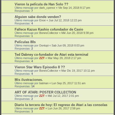
Vieron la película de Han Solo ??
Último mensaje por
dark_cperez
«
Vie Sep 14, 2018 8:17 pm
Respuestas:
7
Alguien sabe donde venden?
Último mensaje por
Enoe
«
Jue Jul 12, 2018 12:22 pm
Respuestas:
4
Fallece Kazuo Kashio cofundador de Casio
Último mensaje por
BonesCollector
«
Mié Jun 20, 2018 9:38 pm
Respuestas:
1
Películas 80s
Último mensaje por
Donlupi
«
Sab Jun 09, 2018 8:03 pm
Respuestas:
2
Ted Dabney co-fundador de Atari esta terminal
Último mensaje por
ZZT
«
Mar May 29, 2018 2:17 pm
Respuestas:
4
Vieron Star Wars Episodio 8 ??
Último mensaje por
BonesCollector
«
Mar Dic 19, 2017 10:11 pm
Respuestas:
4
Mis ilustraciones.
Último mensaje por
batman
«
Lun Sep 25, 2017 11:51 am
Respuestas:
14
ART OF ATARI: POSTER COLLECTION
Último mensaje por
ZZT
«
Mié Jul 12, 2017 2:01 pm
Respuestas:
2
Diario la tercera de hoy: El regreso de Atari a las consolas
Último mensaje por
ZZT
«
Lun Jun 26, 2017 2:58 pm
Respuestas:
3