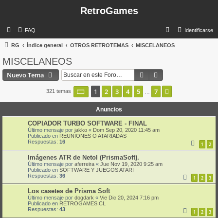
RetroGames
B
FAQ
Identificarse
u
RG
Índice general
OTROS RETROTEMAS
MISCELANEOS
s
MISCELANEOS
c
Buscar
Búsqueda avanzad
Nuevo Tema
a
r
Página
1
de
7
1
2
3
4
5
7
Siguiente
321 temas
…
Anuncios
COPIADOR TURBO SOFTWARE - FINAL
Último mensaje por
jakko
«
Dom Sep 20, 2020 11:45 am
Publicado en
REUNIONES O ATARIADAS
Respuestas:
16
1
2
Imágenes ATR de Netol (PrismaSoft).
Último mensaje por
aferreira
«
Jue Nov 19, 2020 9:25 am
Publicado en
SOFTWARE Y JUEGOS ATARI
Respuestas:
36
1
2
3
Los casetes de Prisma Soft
Último mensaje por
dogdark
«
Vie Dic 20, 2024 7:16 pm
Publicado en
RETROGAMES.CL
Respuestas:
43
1
2
3