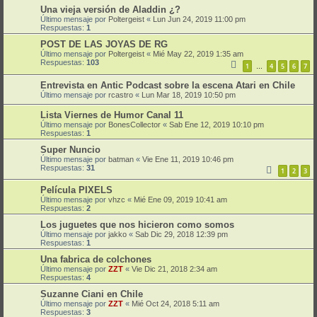
Una vieja versión de Aladdin ¿?
Último mensaje por
Poltergeist
«
Lun Jun 24, 2019 11:00 pm
Respuestas:
1
POST DE LAS JOYAS DE RG
Último mensaje por
Poltergeist
«
Mié May 22, 2019 1:35 am
Respuestas:
103
1
4
5
6
7
…
Entrevista en Antic Podcast sobre la escena Atari en Chile
Último mensaje por
rcastro
«
Lun Mar 18, 2019 10:50 pm
Lista Viernes de Humor Canal 11
Último mensaje por
BonesCollector
«
Sab Ene 12, 2019 10:10 pm
Respuestas:
1
Super Nuncio
Último mensaje por
batman
«
Vie Ene 11, 2019 10:46 pm
Respuestas:
31
1
2
3
Película PIXELS
Último mensaje por
vhzc
«
Mié Ene 09, 2019 10:41 am
Respuestas:
2
Los juguetes que nos hicieron como somos
Último mensaje por
jakko
«
Sab Dic 29, 2018 12:39 pm
Respuestas:
1
Una fabrica de colchones
Último mensaje por
ZZT
«
Vie Dic 21, 2018 2:34 am
Respuestas:
4
Suzanne Ciani en Chile
Último mensaje por
ZZT
«
Mié Oct 24, 2018 5:11 am
Respuestas:
3