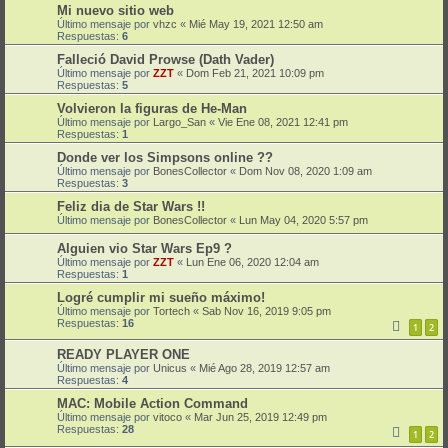
Mi nuevo sitio web
Último mensaje por
vhzc
«
Mié May 19, 2021 12:50 am
Respuestas:
6
Falleció David Prowse (Dath Vader)
Último mensaje por
ZZT
«
Dom Feb 21, 2021 10:09 pm
Respuestas:
5
Volvieron la figuras de He-Man
Último mensaje por
Largo_San
«
Vie Ene 08, 2021 12:41 pm
Respuestas:
1
Donde ver los Simpsons online ??
Último mensaje por
BonesCollector
«
Dom Nov 08, 2020 1:09 am
Respuestas:
3
Feliz dia de Star Wars !!
Último mensaje por
BonesCollector
«
Lun May 04, 2020 5:57 pm
Alguien vio Star Wars Ep9 ?
Último mensaje por
ZZT
«
Lun Ene 06, 2020 12:04 am
Respuestas:
1
Logré cumplir mi sueño máximo!
Último mensaje por
Tortech
«
Sab Nov 16, 2019 9:05 pm
Respuestas:
16
1
2
READY PLAYER ONE
Último mensaje por
Unicus
«
Mié Ago 28, 2019 12:57 am
Respuestas:
4
MAC: Mobile Action Command
Último mensaje por
vitoco
«
Mar Jun 25, 2019 12:49 pm
Respuestas:
28
1
2