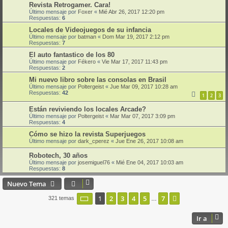
Revista Retrogamer. Cara!
Último mensaje por
Foxer
«
Mié Abr 26, 2017 12:20 pm
Respuestas:
6
Locales de Videojuegos de su infancia
Último mensaje por
batman
«
Dom Mar 19, 2017 2:12 pm
Respuestas:
7
El auto fantastico de los 80
Último mensaje por
Fékero
«
Vie Mar 17, 2017 11:43 pm
Respuestas:
2
Mi nuevo libro sobre las consolas en Brasil
Último mensaje por
Poltergeist
«
Jue Mar 09, 2017 10:28 am
Respuestas:
42
1
2
3
Están reviviendo los locales Arcade?
Último mensaje por
Poltergeist
«
Mar Mar 07, 2017 3:09 pm
Respuestas:
4
Cómo se hizo la revista Superjuegos
Último mensaje por
dark_cperez
«
Jue Ene 26, 2017 10:08 am
Robotech, 30 años
Último mensaje por
josemiguel76
«
Mié Ene 04, 2017 10:03 am
Respuestas:
8
Nuevo Tema
Página
1
de
7
1
2
3
4
5
7
Siguiente
321 temas
…
Ir a