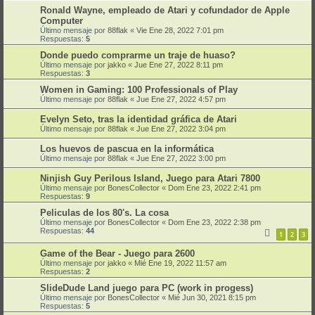
Ronald Wayne, empleado de Atari y cofundador de Apple
Computer
Último mensaje por
88flak
«
Vie Ene 28, 2022 7:01 pm
Respuestas:
5
Donde puedo comprarme un traje de huaso?
Último mensaje por
jakko
«
Jue Ene 27, 2022 8:11 pm
Respuestas:
3
Women in Gaming: 100 Professionals of Play
Último mensaje por
88flak
«
Jue Ene 27, 2022 4:57 pm
Evelyn Seto, tras la identidad gráfica de Atari
Último mensaje por
88flak
«
Jue Ene 27, 2022 3:04 pm
Los huevos de pascua en la informática
Último mensaje por
88flak
«
Jue Ene 27, 2022 3:00 pm
Ninjish Guy Perilous Island, Juego para Atari 7800
Último mensaje por
BonesCollector
«
Dom Ene 23, 2022 2:41 pm
Respuestas:
9
Peliculas de los 80's. La cosa
Último mensaje por
BonesCollector
«
Dom Ene 23, 2022 2:38 pm
Respuestas:
44
1
2
3
Game of the Bear - Juego para 2600
Último mensaje por
jakko
«
Mié Ene 19, 2022 11:57 am
Respuestas:
2
SlideDude Land juego para PC (work in progess)
Último mensaje por
BonesCollector
«
Mié Jun 30, 2021 8:15 pm
Respuestas:
5