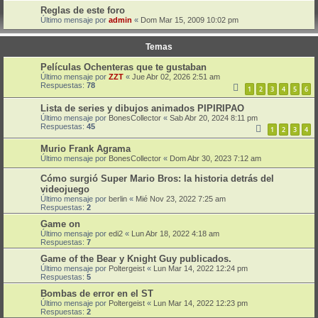
Reglas de este foro
Último mensaje por
admin
«
Dom Mar 15, 2009 10:02 pm
Temas
Películas Ochenteras que te gustaban
Último mensaje por
ZZT
«
Jue Abr 02, 2026 2:51 am
Respuestas:
78
1
2
3
4
5
6
Lista de series y dibujos animados PIPIRIPAO
Último mensaje por
BonesCollector
«
Sab Abr 20, 2024 8:11 pm
Respuestas:
45
1
2
3
4
Murio Frank Agrama
Último mensaje por
BonesCollector
«
Dom Abr 30, 2023 7:12 am
Cómo surgió Super Mario Bros: la historia detrás del
videojuego
Último mensaje por
berlin
«
Mié Nov 23, 2022 7:25 am
Respuestas:
2
Game on
Último mensaje por
edi2
«
Lun Abr 18, 2022 4:18 am
Respuestas:
7
Game of the Bear y Knight Guy publicados.
Último mensaje por
Poltergeist
«
Lun Mar 14, 2022 12:24 pm
Respuestas:
5
Bombas de error en el ST
Último mensaje por
Poltergeist
«
Lun Mar 14, 2022 12:23 pm
Respuestas:
2