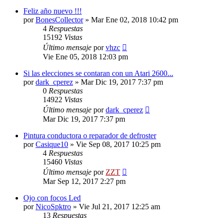
Feliz año nuevo !!!
por
BonesCollector
»
Mar Ene 02, 2018 10:42 pm
4
Respuestas
15192
Vistas
Último mensaje
por
vhzc
Vie Ene 05, 2018 12:03 pm
Si las elecciones se contaran con un Atari 2600...
por
dark_cperez
»
Mar Dic 19, 2017 7:37 pm
0
Respuestas
14922
Vistas
Último mensaje
por
dark_cperez
Mar Dic 19, 2017 7:37 pm
Pintura conductora o reparador de defroster
por
Casique10
»
Vie Sep 08, 2017 10:25 pm
4
Respuestas
15460
Vistas
Último mensaje
por
ZZT
Mar Sep 12, 2017 2:27 pm
Ojo con focos Led
por
NicoSpktro
»
Vie Jul 21, 2017 12:25 am
13
Respuestas