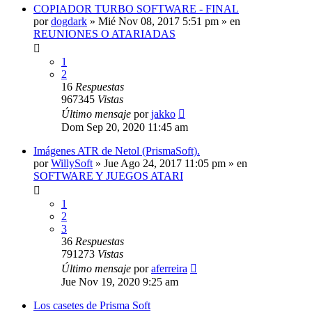
COPIADOR TURBO SOFTWARE - FINAL
por
dogdark
»
Mié Nov 08, 2017 5:51 pm
» en
REUNIONES O ATARIADAS
1
2
16
Respuestas
967345
Vistas
Último mensaje
por
jakko
Dom Sep 20, 2020 11:45 am
Imágenes ATR de Netol (PrismaSoft).
por
WillySoft
»
Jue Ago 24, 2017 11:05 pm
» en
SOFTWARE Y JUEGOS ATARI
1
2
3
36
Respuestas
791273
Vistas
Último mensaje
por
aferreira
Jue Nov 19, 2020 9:25 am
Los casetes de Prisma Soft