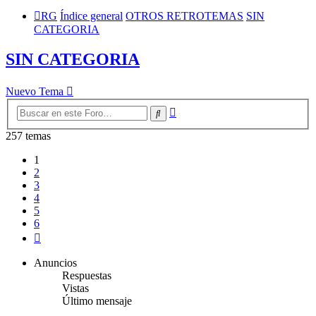
RG
Índice general
OTROS RETROTEMAS
SIN
CATEGORIA
SIN CATEGORIA
Nuevo Tema
Búsqueda
Buscar
avanzada
257 temas
1
2
3
4
5
6
Siguiente
Anuncios
Respuestas
Vistas
Último mensaje