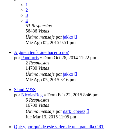
1
2
3
4
53
Respuestas
56486
Vistas
Último mensaje
por
jakko
Mié Ago 05, 2015 9:51 pm
Alguien tenía que hacerlo no?
por
Pandurris
»
Dom Oct 26, 2014 11:22 pm
2
Respuestas
14780
Vistas
Último mensaje
por
jakko
Mié Ago 05, 2015 3:16 pm
Stand M&S
por
NicolasBeg
»
Dom Feb 22, 2015 8:46 pm
6
Respuestas
16700
Vistas
Último mensaje
por
dark_cperez
Jue Mar 19, 2015 11:05 pm
Qué y por qué de este video de una pantalla CRT