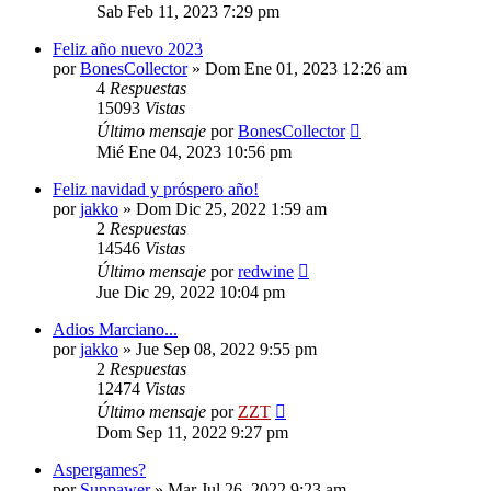
Sab Feb 11, 2023 7:29 pm
Feliz año nuevo 2023
por
BonesCollector
»
Dom Ene 01, 2023 12:26 am
4
Respuestas
15093
Vistas
Último mensaje
por
BonesCollector
Mié Ene 04, 2023 10:56 pm
Feliz navidad y próspero año!
por
jakko
»
Dom Dic 25, 2022 1:59 am
2
Respuestas
14546
Vistas
Último mensaje
por
redwine
Jue Dic 29, 2022 10:04 pm
Adios Marciano...
por
jakko
»
Jue Sep 08, 2022 9:55 pm
2
Respuestas
12474
Vistas
Último mensaje
por
ZZT
Dom Sep 11, 2022 9:27 pm
Aspergames?
por
Suppawer
»
Mar Jul 26, 2022 9:23 am