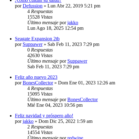
¿como cuidan su salud?
por
Defussion
»
Lun Abr 22, 2019 5:21 pm
4
Respuestas
15528
Vistas
Último mensaje
por
jakko
Lun Ago 18, 2025 12:54 pm
Seagate Expansion 2tb
por
Suppawer
»
Sab Feb 11, 2023 7:29 pm
0
Respuestas
42630
Vistas
Último mensaje
por
Suppawer
Sab Feb 11, 2023 7:29 pm
Feliz año nuevo 2023
por
BonesCollector
»
Dom Ene 01, 2023 12:26 am
4
Respuestas
15095
Vistas
Último mensaje
por
BonesCollector
Mié Ene 04, 2023 10:56 pm
Feliz navidad y próspero año!
por
jakko
»
Dom Dic 25, 2022 1:59 am
2
Respuestas
14554
Vistas
Último mensaje
por
redwine