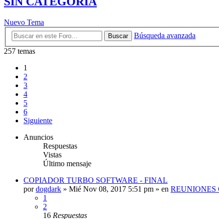
SIN CATEGORIA
Nuevo Tema
Búsqueda avanzada
Buscar
257 temas
1
2
3
4
5
6
Siguiente
Anuncios
Respuestas
Vistas
Último mensaje
COPIADOR TURBO SOFTWARE - FINAL
por
dogdark
»
Mié Nov 08, 2017 5:51 pm
» en
REUNIONES 
1
2
16
Respuestas