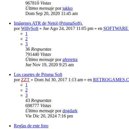
967810
Vistas
Último mensaje
por
jakko
Dom Sep 20, 2020 11:45 am
Imágenes ATR de Netol (PrismaSoft).
por
WillySoft
»
Jue Ago 24, 2017 11:05 pm
» en
SOFTWARE 
1
2
3
36
Respuestas
791440
Vistas
Último mensaje
por
aferreira
Jue Nov 19, 2020 9:25 am
Los casetes de Prisma Soft
por
ZZT
»
Dom Jul 30, 2017 1:13 am
» en
RETROGAMES.
1
2
3
43
Respuestas
698777
Vistas
Último mensaje
por
dogdark
Vie Dic 20, 2024 7:16 pm
Reglas de este foro