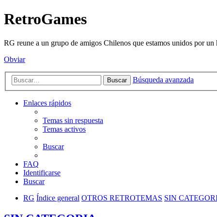
RetroGames
RG reune a un grupo de amigos Chilenos que estamos unidos por un h
Obviar
Búsqueda avanzada
Buscar
Enlaces rápidos
Temas sin respuesta
Temas activos
Buscar
FAQ
Identificarse
Buscar
RG
Índice general
OTROS RETROTEMAS
SIN CATEGOR