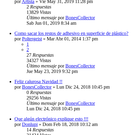
por
Artista
»
Vie May 31, 2019 11:28 pm
2
Respuestas
13829
Vistas
Último mensaje
por
BonesCollector
Sab Jun 01, 2019 8:34 am
Como sacar los restos de adhesivo en superficie de plástico?
por
Poltergeist
»
Mar Abr 01, 2014 1:37 pm
1
2
27
Respuestas
34327
Vistas
Último mensaje
por
BonesCollector
Jue May 23, 2019 9:32 pm
Feliz calurosa Navidad !!
por
BonesCollector
»
Lun Dic 24, 2018 10:45 pm
0
Respuestas
29256
Vistas
Último mensaje
por
BonesCollector
Lun Dic 24, 2018 10:45 pm
Que algún electrónico explique esto !!!
por
Donlupi
»
Dom Feb 18, 2018 10:12 am
14
Respuestas