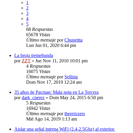
1
2
3
4
5
68
Respuestas
65678
Vistas
Último mensaje
por
Chupetita
Lun Jun 01, 2020 6:44 pm
La bruja tremebunda
por
ZZT
»
Jue Nov 11, 2010 10:01 pm
4
Respuestas
16075
Vistas
Último mensaje
por
Sellista
Dom Nov 17, 2019 12:24 am
35 años de Pacman: Mala nota en La Tercera
por
dark_cperez
»
Dom May 24, 2015 6:50 pm
5
Respuestas
16942
Vistas
Último mensaje
por
thereixxers
Mié Ago 14, 2019 1:13 am
Aislar una señal interna WiFi (2.4-2.5Ghz) al exterior.