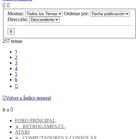
Mostrar:
Ordenar por:
Dirección:
257 temas
1
2
3
4
5
6
Siguiente
Volver a Índice general
Ir a
FORO PRINCIPAL
↳ RETROGAMES.CL
ATARI
↳ COMPUTADORES Y CONSOLAS