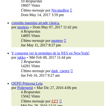
10
Respuestas
18607
Vistas
Último mensaje
por
NicolasBeg
Dom May 14, 2017 3:59 pm
consulta maquina arcade clasica.
por
mortero
»
Dom May 07, 2017 11:42 pm
4
Respuestas
14895
Vistas
Último mensaje
por
mortero
Jue May 11, 2017 8:37 pm
Y consegui ver la prototipo de la NES en NewYork!
por
jakko
»
Mié Feb 08, 2017 11:44 pm
2
Respuestas
14281
Vistas
Último mensaje
por
dark_cperez
Jue Feb 16, 2017 9:27 am
QEPD Princesa Leia
por
Poltergeist
»
Mar Dic 27, 2016 4:06 pm
4
Respuestas
15042
Vistas
Último mensaje
por
ZZT
Mié Dic 28, 2016 12:11 pm