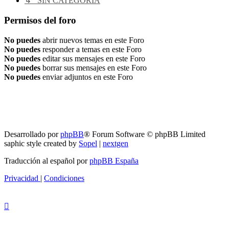
↳ SIN CATEGORIA
Permisos del foro
No puedes
abrir nuevos temas en este Foro
No puedes
responder a temas en este Foro
No puedes
editar sus mensajes en este Foro
No puedes
borrar sus mensajes en este Foro
No puedes
enviar adjuntos en este Foro
RG
Índice general
Todos los horarios son
UTC-04:00
Borrar cookies
Desarrollado por
phpBB
® Forum Software © phpBB Limited
saphic style created by
Sopel
|
nextgen
Traducción al español por
phpBB España
Privacidad
|
Condiciones