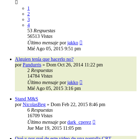
1
2
3
4
53
Respuestas
56513
Vistas
Último mensaje
por
jakko
Mié Ago 05, 2015 9:51 pm
Alguien tenía que hacerlo no?
por
Pandurris
»
Dom Oct 26, 2014 11:22 pm
2
Respuestas
14784
Vistas
Último mensaje
por
jakko
Mié Ago 05, 2015 3:16 pm
Stand M&S
por
NicolasBeg
»
Dom Feb 22, 2015 8:46 pm
6
Respuestas
16709
Vistas
Último mensaje
por
dark_cperez
Jue Mar 19, 2015 11:05 pm
Qué y por qué de este video de una pantalla CRT