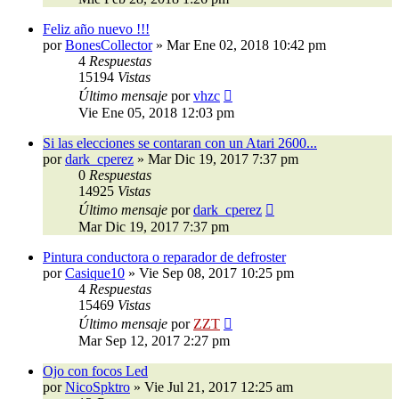
Feliz año nuevo !!!
por
BonesCollector
»
Mar Ene 02, 2018 10:42 pm
4
Respuestas
15194
Vistas
Último mensaje
por
vhzc
Vie Ene 05, 2018 12:03 pm
Si las elecciones se contaran con un Atari 2600...
por
dark_cperez
»
Mar Dic 19, 2017 7:37 pm
0
Respuestas
14925
Vistas
Último mensaje
por
dark_cperez
Mar Dic 19, 2017 7:37 pm
Pintura conductora o reparador de defroster
por
Casique10
»
Vie Sep 08, 2017 10:25 pm
4
Respuestas
15469
Vistas
Último mensaje
por
ZZT
Mar Sep 12, 2017 2:27 pm
Ojo con focos Led
por
NicoSpktro
»
Vie Jul 21, 2017 12:25 am