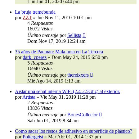
Lun Jun 01, 2020 6:44 pm
La bruja tremebunda
por
ZZT
»
Jue Nov 11, 2010 10:01 pm
4
Respuestas
16072
Vistas
Último mensaje
por
Sellista
Dom Nov 17, 2019 12:24 am
35 años de Pacman: Mala nota en La Tercera
por
dark_cperez
»
Dom May 24, 2015 6:50 pm
5
Respuestas
16940
Vistas
Último mensaje
por
thereixxers
Mié Ago 14, 2019 1:13 am
Aislar una señal interna WiFi (2.4-2.5Ghz) al exterior.
por
Artista
»
Vie May 31, 2019 11:28 pm
2
Respuestas
13826
Vistas
Último mensaje
por
BonesCollector
Sab Jun 01, 2019 8:34 am
Como sacar los restos de adhesivo en superficie de plástico?
por
Poltergeist
»
Mar Abr 01, 2014 1:37 pm