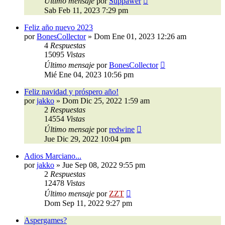
Último mensaje
por
Suppawer
Sab Feb 11, 2023 7:29 pm
Feliz año nuevo 2023
por
BonesCollector
»
Dom Ene 01, 2023 12:26 am
4
Respuestas
15095
Vistas
Último mensaje
por
BonesCollector
Mié Ene 04, 2023 10:56 pm
Feliz navidad y próspero año!
por
jakko
»
Dom Dic 25, 2022 1:59 am
2
Respuestas
14554
Vistas
Último mensaje
por
redwine
Jue Dic 29, 2022 10:04 pm
Adios Marciano...
por
jakko
»
Jue Sep 08, 2022 9:55 pm
2
Respuestas
12478
Vistas
Último mensaje
por
ZZT
Dom Sep 11, 2022 9:27 pm
Aspergames?