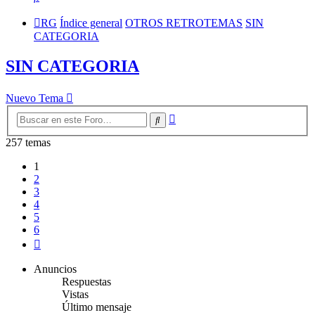
RG
Índice general
OTROS RETROTEMAS
SIN
CATEGORIA
SIN CATEGORIA
Nuevo Tema
Búsqueda
Buscar
avanzada
257 temas
1
2
3
4
5
6
Siguiente
Anuncios
Respuestas
Vistas
Último mensaje