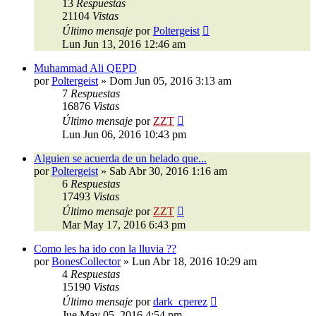
13
Respuestas
21104
Vistas
Último mensaje
por
Poltergeist
Lun Jun 13, 2016 12:46 am
Muhammad Ali QEPD
por
Poltergeist
»
Dom Jun 05, 2016 3:13 am
7
Respuestas
16876
Vistas
Último mensaje
por
ZZT
Lun Jun 06, 2016 10:43 pm
Alguien se acuerda de un helado que...
por
Poltergeist
»
Sab Abr 30, 2016 1:16 am
6
Respuestas
17493
Vistas
Último mensaje
por
ZZT
Mar May 17, 2016 6:43 pm
Como les ha ido con la lluvia ??
por
BonesCollector
»
Lun Abr 18, 2016 10:29 am
4
Respuestas
15190
Vistas
Último mensaje
por
dark_cperez
Jue May 05, 2016 4:54 pm