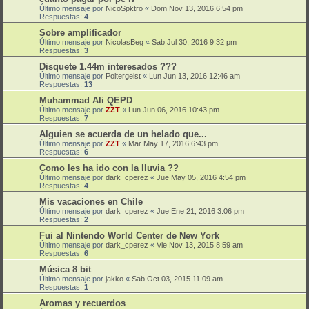
Último mensaje por
NicoSpktro
«
Dom Nov 13, 2016 6:54 pm
Respuestas:
4
Sobre amplificador
Último mensaje por
NicolasBeg
«
Sab Jul 30, 2016 9:32 pm
Respuestas:
3
Disquete 1.44m interesados ???
Último mensaje por
Poltergeist
«
Lun Jun 13, 2016 12:46 am
Respuestas:
13
Muhammad Ali QEPD
Último mensaje por
ZZT
«
Lun Jun 06, 2016 10:43 pm
Respuestas:
7
Alguien se acuerda de un helado que...
Último mensaje por
ZZT
«
Mar May 17, 2016 6:43 pm
Respuestas:
6
Como les ha ido con la lluvia ??
Último mensaje por
dark_cperez
«
Jue May 05, 2016 4:54 pm
Respuestas:
4
Mis vacaciones en Chile
Último mensaje por
dark_cperez
«
Jue Ene 21, 2016 3:06 pm
Respuestas:
2
Fui al Nintendo World Center de New York
Último mensaje por
dark_cperez
«
Vie Nov 13, 2015 8:59 am
Respuestas:
6
Música 8 bit
Último mensaje por
jakko
«
Sab Oct 03, 2015 11:09 am
Respuestas:
1
Aromas y recuerdos