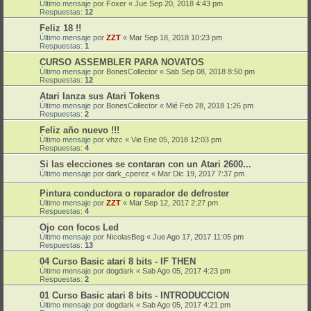
Último mensaje por
Foxer
«
Jue Sep 20, 2018 4:43 pm
Respuestas:
12
Feliz 18 !!
Último mensaje por
ZZT
«
Mar Sep 18, 2018 10:23 pm
Respuestas:
1
CURSO ASSEMBLER PARA NOVATOS
Último mensaje por
BonesCollector
«
Sab Sep 08, 2018 8:50 pm
Respuestas:
12
Atari lanza sus Atari Tokens
Último mensaje por
BonesCollector
«
Mié Feb 28, 2018 1:26 pm
Respuestas:
2
Feliz año nuevo !!!
Último mensaje por
vhzc
«
Vie Ene 05, 2018 12:03 pm
Respuestas:
4
Si las elecciones se contaran con un Atari 2600...
Último mensaje por
dark_cperez
«
Mar Dic 19, 2017 7:37 pm
Pintura conductora o reparador de defroster
Último mensaje por
ZZT
«
Mar Sep 12, 2017 2:27 pm
Respuestas:
4
Ojo con focos Led
Último mensaje por
NicolasBeg
«
Jue Ago 17, 2017 11:05 pm
Respuestas:
13
04 Curso Basic atari 8 bits - IF THEN
Último mensaje por
dogdark
«
Sab Ago 05, 2017 4:23 pm
Respuestas:
2
01 Curso Basic atari 8 bits - INTRODUCCION
Último mensaje por
dogdark
«
Sab Ago 05, 2017 4:21 pm