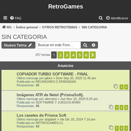
RetroGames
B
FAQ
Identificarse
u
RG
Índice general
OTROS RETROTEMAS
SIN CATEGORIA
s
SIN CATEGORIA
c
Buscar
Búsqueda avanzad
Nuevo Tema
a
r
1
2
3
4
5
6
Siguiente
257 temas
Anuncios
COPIADOR TURBO SOFTWARE - FINAL
Último mensaje por
jakko
«
Dom Sep 20, 2020 11:45 am
Publicado en
REUNIONES O ATARIADAS
Respuestas:
16
1
2
Imágenes ATR de Netol (PrismaSoft).
Último mensaje por
aferreira
«
Jue Nov 19, 2020 9:25 am
Publicado en
SOFTWARE Y JUEGOS ATARI
Respuestas:
36
1
2
3
Los casetes de Prisma Soft
Último mensaje por
dogdark
«
Vie Dic 20, 2024 7:16 pm
Publicado en
RETROGAMES.CL
Respuestas:
43
1
2
3