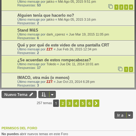
Último mensaje por
jakko
«
Mié Ago 05, 2015 9:51 pm
Respuestas:
53
1
2
3
4
Alguien tenía que hacerlo no?
Último mensaje por
jakko
«
Mié Ago 05, 2015 3:16 pm
Respuestas:
2
Stand M&S
Último mensaje por
dark_cperez
«
Jue Mar 19, 2015 11:05 pm
Respuestas:
6
Qué y por qué de este video de una pantalla CRT
Último mensaje por
ZZT
«
Jue Feb 26, 2015 12:34 pm
Respuestas:
2
¿Se acuerdan de estos rompecabezas?
Último mensaje por
Toledo
«
Jue Dic 11, 2014 10:01 am
Respuestas:
17
1
2
IMACO, otra más (o menos)
Último mensaje por
ZZT
«
Jue Oct 23, 2014 6:28 pm
Respuestas:
3
Nuevo Tema
1
2
3
4
5
6
Siguiente
257 temas
Ir a
PERMISOS DEL FORO
No puedes
abrir nuevos temas en este Foro