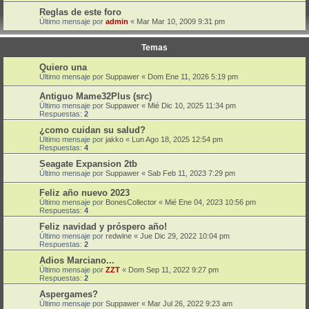
Reglas de este foro
Último mensaje por
admin
«
Mar Mar 10, 2009 9:31 pm
Temas
Quiero una
Último mensaje por
Suppawer
«
Dom Ene 11, 2026 5:19 pm
Antiguo Mame32Plus (src)
Último mensaje por
Suppawer
«
Mié Dic 10, 2025 11:34 pm
Respuestas:
2
¿como cuidan su salud?
Último mensaje por
jakko
«
Lun Ago 18, 2025 12:54 pm
Respuestas:
4
Seagate Expansion 2tb
Último mensaje por
Suppawer
«
Sab Feb 11, 2023 7:29 pm
Feliz año nuevo 2023
Último mensaje por
BonesCollector
«
Mié Ene 04, 2023 10:56 pm
Respuestas:
4
Feliz navidad y próspero año!
Último mensaje por
redwine
«
Jue Dic 29, 2022 10:04 pm
Respuestas:
2
Adios Marciano...
Último mensaje por
ZZT
«
Dom Sep 11, 2022 9:27 pm
Respuestas:
2
Aspergames?
Último mensaje por
Suppawer
«
Mar Jul 26, 2022 9:23 am