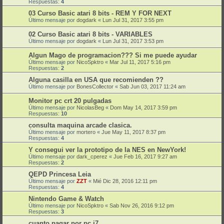
Respuestas:
4
03 Curso Basic atari 8 bits - REM Y FOR NEXT
Último mensaje por
dogdark
«
Lun Jul 31, 2017 3:55 pm
02 Curso Basic atari 8 bits - VARIABLES
Último mensaje por
dogdark
«
Lun Jul 31, 2017 3:53 pm
Algun Mago de programacion??? Si me puede ayudar
Último mensaje por
NicoSpktro
«
Mar Jul 11, 2017 5:16 pm
Respuestas:
2
Alguna casilla en USA que recomienden ??
Último mensaje por
BonesCollector
«
Sab Jun 03, 2017 11:24 am
Monitor pc crt 20 pulgadas
Último mensaje por
NicolasBeg
«
Dom May 14, 2017 3:59 pm
Respuestas:
10
consulta maquina arcade clasica.
Último mensaje por
mortero
«
Jue May 11, 2017 8:37 pm
Respuestas:
4
Y consegui ver la prototipo de la NES en NewYork!
Último mensaje por
dark_cperez
«
Jue Feb 16, 2017 9:27 am
Respuestas:
2
QEPD Princesa Leia
Último mensaje por
ZZT
«
Mié Dic 28, 2016 12:11 pm
Respuestas:
4
Nintendo Game & Watch
Último mensaje por
NicoSpktro
«
Sab Nov 26, 2016 9:12 pm
Respuestas:
3
cuanto pagar por pc i7