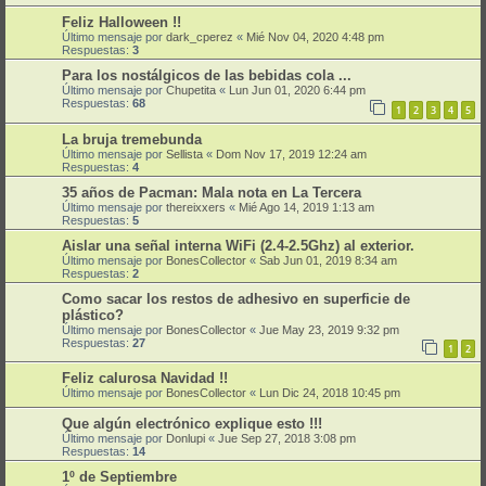
Feliz Halloween !!
Último mensaje por
dark_cperez
«
Mié Nov 04, 2020 4:48 pm
Respuestas:
3
Para los nostálgicos de las bebidas cola ...
Último mensaje por
Chupetita
«
Lun Jun 01, 2020 6:44 pm
Respuestas:
68
1
2
3
4
5
La bruja tremebunda
Último mensaje por
Sellista
«
Dom Nov 17, 2019 12:24 am
Respuestas:
4
35 años de Pacman: Mala nota en La Tercera
Último mensaje por
thereixxers
«
Mié Ago 14, 2019 1:13 am
Respuestas:
5
Aislar una señal interna WiFi (2.4-2.5Ghz) al exterior.
Último mensaje por
BonesCollector
«
Sab Jun 01, 2019 8:34 am
Respuestas:
2
Como sacar los restos de adhesivo en superficie de
plástico?
Último mensaje por
BonesCollector
«
Jue May 23, 2019 9:32 pm
Respuestas:
27
1
2
Feliz calurosa Navidad !!
Último mensaje por
BonesCollector
«
Lun Dic 24, 2018 10:45 pm
Que algún electrónico explique esto !!!
Último mensaje por
Donlupi
«
Jue Sep 27, 2018 3:08 pm
Respuestas:
14
1º de Septiembre