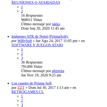
REUNIONES O ATARIADAS
1
2
16
Respuestas
968011
Vistas
Último mensaje
por
jakko
Dom Sep 20, 2020 11:45 am
Imágenes ATR de Netol (PrismaSoft).
por
WillySoft
»
Jue Ago 24, 2017 11:05 pm
» en
SOFTWARE Y JUEGOS ATARI
1
2
3
36
Respuestas
791496
Vistas
Último mensaje
por
aferreira
Jue Nov 19, 2020 9:25 am
Los casetes de Prisma Soft
por
ZZT
»
Dom Jul 30, 2017 1:13 am
» en
RETROGAMES.CL
1
2
3