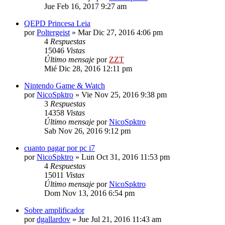
Jue Feb 16, 2017 9:27 am
QEPD Princesa Leia
por
Poltergeist
»
Mar Dic 27, 2016 4:06 pm
4
Respuestas
15046
Vistas
Último mensaje
por
ZZT
Mié Dic 28, 2016 12:11 pm
Nintendo Game & Watch
por
NicoSpktro
»
Vie Nov 25, 2016 9:38 pm
3
Respuestas
14358
Vistas
Último mensaje
por
NicoSpktro
Sab Nov 26, 2016 9:12 pm
cuanto pagar por pc i7
por
NicoSpktro
»
Lun Oct 31, 2016 11:53 pm
4
Respuestas
15011
Vistas
Último mensaje
por
NicoSpktro
Dom Nov 13, 2016 6:54 pm
Sobre amplificador
por
dgallardov
»
Jue Jul 21, 2016 11:43 am