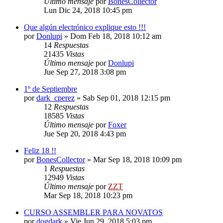
Último mensaje
por
BonesCollector
Lun Dic 24, 2018 10:45 pm
Que algún electrónico explique esto !!!
por
Donlupi
»
Dom Feb 18, 2018 10:12 am
14
Respuestas
21435
Vistas
Último mensaje
por
Donlupi
Jue Sep 27, 2018 3:08 pm
1º de Septiembre
por
dark_cperez
»
Sab Sep 01, 2018 12:15 pm
12
Respuestas
18585
Vistas
Último mensaje
por
Foxer
Jue Sep 20, 2018 4:43 pm
Feliz 18 !!
por
BonesCollector
»
Mar Sep 18, 2018 10:09 pm
1
Respuestas
12949
Vistas
Último mensaje
por
ZZT
Mar Sep 18, 2018 10:23 pm
CURSO ASSEMBLER PARA NOVATOS
por
dogdark
»
Vie Jun 29, 2018 5:03 pm