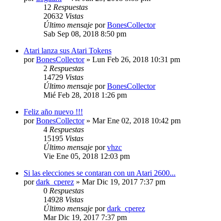
12
Respuestas
20632
Vistas
Último mensaje
por
BonesCollector
Sab Sep 08, 2018 8:50 pm
Atari lanza sus Atari Tokens
por
BonesCollector
»
Lun Feb 26, 2018 10:31 pm
2
Respuestas
14729
Vistas
Último mensaje
por
BonesCollector
Mié Feb 28, 2018 1:26 pm
Feliz año nuevo !!!
por
BonesCollector
»
Mar Ene 02, 2018 10:42 pm
4
Respuestas
15195
Vistas
Último mensaje
por
vhzc
Vie Ene 05, 2018 12:03 pm
Si las elecciones se contaran con un Atari 2600...
por
dark_cperez
»
Mar Dic 19, 2017 7:37 pm
0
Respuestas
14928
Vistas
Último mensaje
por
dark_cperez
Mar Dic 19, 2017 7:37 pm