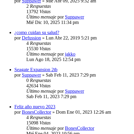
por
Suppawer
»
Mié Abr 09, 2025 9:32 am
2
Respuestas
13792
Vistas
Último mensaje
por
Suppawer
Mié Dic 10, 2025 11:34 pm
¿como cuidan su salud?
por
Defussion
»
Lun Abr 22, 2019 5:21 pm
4
Respuestas
15530
Vistas
Último mensaje
por
jakko
Lun Ago 18, 2025 12:54 pm
Seagate Expansion 2tb
por
Suppawer
»
Sab Feb 11, 2023 7:29 pm
0
Respuestas
42634
Vistas
Último mensaje
por
Suppawer
Sab Feb 11, 2023 7:29 pm
Feliz año nuevo 2023
por
BonesCollector
»
Dom Ene 01, 2023 12:26 am
4
Respuestas
15098
Vistas
Último mensaje
por
BonesCollector
Mié Ene 04, 2023 10:56 pm