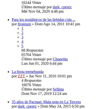
16244
Vistas
Último mensaje
por
dark_cperez
Mié Nov 04, 2020 4:48 pm
Para los nostálgicos de las bebidas cola ...
por
frognum
»
Dom Ago 14, 2011 10:41 pm
1
2
3
4
5
68
Respuestas
65704
Vistas
Último mensaje
por
Chupetita
Lun Jun 01, 2020 6:44 pm
La bruja tremebunda
por
ZZT
»
Jue Nov 11, 2010 10:01 pm
4
Respuestas
16076
Vistas
Último mensaje
por
Sellista
Dom Nov 17, 2019 12:24 am
35 años de Pacman: Mala nota en La Tercera
por
dark_cperez
»
Dom May 24, 2015 6:50 pm