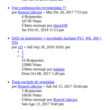
Que configuración recomiendan ??
por
BonesCollector
»
Mar Dic 26, 2017 7:53 pm
4
Respuestas
16738
Vistas
Último mensaje
por
ghost100
Jue Feb 01, 2018 11:53 pm
6502 en transistores y novedades hacking PS3, Wii, 360 y
DSi
por
xt5
»
Sab Sep 18, 2010 10:01 pm
1
2
16
Respuestas
25880
Vistas
Último mensaje
por
batman
Dom Oct 08, 2017 1:49 pm
Duda enchufe de seguridad
por
BonesCollector
»
Sab Jul 15, 2017 10:44 pm
5
Respuestas
16656
Vistas
Último mensaje
por
BonesCollector
Sab Ago 12, 2017 9:40 pm