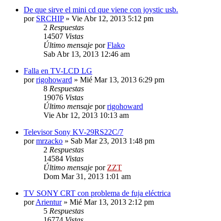
De que sirve el mini cd que viene con joystic usb.
por
SRCHIP
»
Vie Abr 12, 2013 5:12 pm
2
Respuestas
14507
Vistas
Último mensaje
por
Flako
Sab Abr 13, 2013 12:46 am
Falla en TV-LCD LG
por
rigohoward
»
Mié Mar 13, 2013 6:29 pm
8
Respuestas
19076
Vistas
Último mensaje
por
rigohoward
Vie Abr 12, 2013 10:13 am
Televisor Sony KV-29RS22C/7
por
mrzacko
»
Sab Mar 23, 2013 1:48 pm
2
Respuestas
14584
Vistas
Último mensaje
por
ZZT
Dom Mar 31, 2013 1:01 am
TV SONY CRT con problema de fuja eléctrica
por
Arientur
»
Mié Mar 13, 2013 2:12 pm
5
Respuestas
16774
Vistas