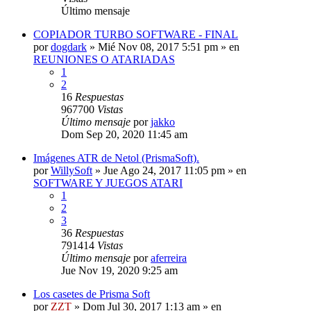
Último mensaje
COPIADOR TURBO SOFTWARE - FINAL
por
dogdark
»
Mié Nov 08, 2017 5:51 pm
» en
REUNIONES O ATARIADAS
1
2
16
Respuestas
967700
Vistas
Último mensaje
por
jakko
Dom Sep 20, 2020 11:45 am
Imágenes ATR de Netol (PrismaSoft).
por
WillySoft
»
Jue Ago 24, 2017 11:05 pm
» en
SOFTWARE Y JUEGOS ATARI
1
2
3
36
Respuestas
791414
Vistas
Último mensaje
por
aferreira
Jue Nov 19, 2020 9:25 am
Los casetes de Prisma Soft
por
ZZT
»
Dom Jul 30, 2017 1:13 am
» en