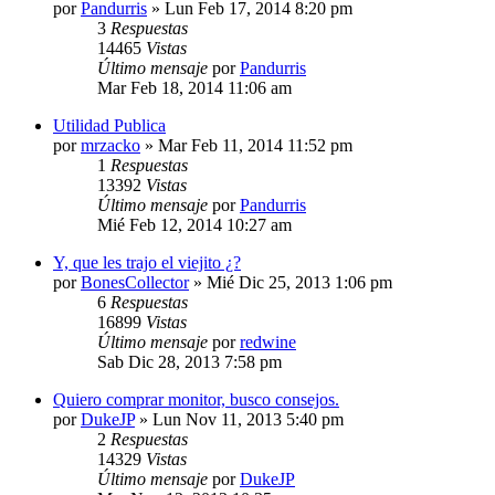
por
Pandurris
»
Lun Feb 17, 2014 8:20 pm
3
Respuestas
14465
Vistas
Último mensaje
por
Pandurris
Mar Feb 18, 2014 11:06 am
Utilidad Publica
por
mrzacko
»
Mar Feb 11, 2014 11:52 pm
1
Respuestas
13392
Vistas
Último mensaje
por
Pandurris
Mié Feb 12, 2014 10:27 am
Y, que les trajo el viejito ¿?
por
BonesCollector
»
Mié Dic 25, 2013 1:06 pm
6
Respuestas
16899
Vistas
Último mensaje
por
redwine
Sab Dic 28, 2013 7:58 pm
Quiero comprar monitor, busco consejos.
por
DukeJP
»
Lun Nov 11, 2013 5:40 pm
2
Respuestas
14329
Vistas
Último mensaje
por
DukeJP