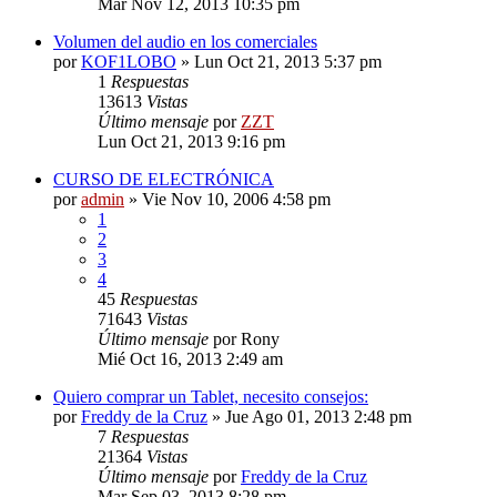
Mar Nov 12, 2013 10:35 pm
Volumen del audio en los comerciales
por
KOF1LOBO
»
Lun Oct 21, 2013 5:37 pm
1
Respuestas
13613
Vistas
Último mensaje
por
ZZT
Lun Oct 21, 2013 9:16 pm
CURSO DE ELECTRÓNICA
por
admin
»
Vie Nov 10, 2006 4:58 pm
1
2
3
4
45
Respuestas
71643
Vistas
Último mensaje
por
Rony
Mié Oct 16, 2013 2:49 am
Quiero comprar un Tablet, necesito consejos:
por
Freddy de la Cruz
»
Jue Ago 01, 2013 2:48 pm
7
Respuestas
21364
Vistas
Último mensaje
por
Freddy de la Cruz
Mar Sep 03, 2013 8:28 pm