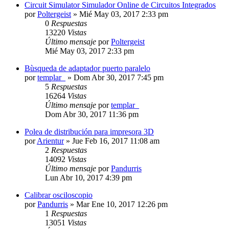
Circuit Simulator Simulador Online de Circuitos Integrados
por
Poltergeist
»
Mié May 03, 2017 2:33 pm
0
Respuestas
13220
Vistas
Último mensaje
por
Poltergeist
Mié May 03, 2017 2:33 pm
Bùsqueda de adaptador puerto paralelo
por
templar_
»
Dom Abr 30, 2017 7:45 pm
5
Respuestas
16264
Vistas
Último mensaje
por
templar_
Dom Abr 30, 2017 11:36 pm
Polea de distribución para impresora 3D
por
Arientur
»
Jue Feb 16, 2017 11:08 am
2
Respuestas
14092
Vistas
Último mensaje
por
Pandurris
Lun Abr 10, 2017 4:39 pm
Calibrar osciloscopio
por
Pandurris
»
Mar Ene 10, 2017 12:26 pm
1
Respuestas
13051
Vistas