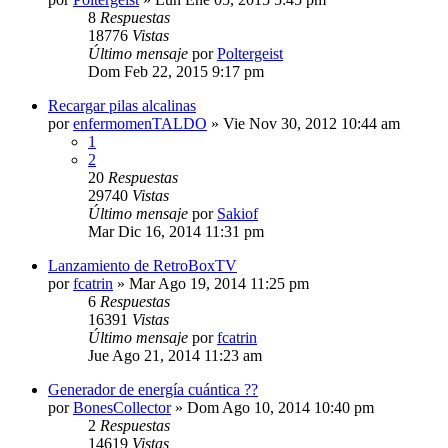
8
Respuestas
18776
Vistas
Último mensaje
por
Poltergeist
Dom Feb 22, 2015 9:17 pm
Recargar pilas alcalinas
por
enfermomenTALDO
»
Vie Nov 30, 2012 10:44 am
1
2
20
Respuestas
29740
Vistas
Último mensaje
por
Sakiof
Mar Dic 16, 2014 11:31 pm
Lanzamiento de RetroBoxTV
por
fcatrin
»
Mar Ago 19, 2014 11:25 pm
6
Respuestas
16391
Vistas
Último mensaje
por
fcatrin
Jue Ago 21, 2014 11:23 am
Generador de energía cuántica ??
por
BonesCollector
»
Dom Ago 10, 2014 10:40 pm
2
Respuestas
14619
Vistas