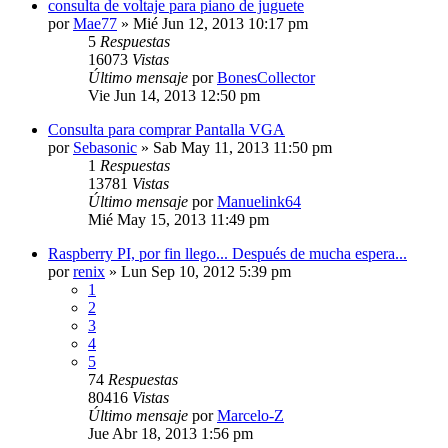
consulta de voltaje para piano de juguete
por
Mae77
»
Mié Jun 12, 2013 10:17 pm
5
Respuestas
16073
Vistas
Último mensaje
por
BonesCollector
Vie Jun 14, 2013 12:50 pm
Consulta para comprar Pantalla VGA
por
Sebasonic
»
Sab May 11, 2013 11:50 pm
1
Respuestas
13781
Vistas
Último mensaje
por
Manuelink64
Mié May 15, 2013 11:49 pm
Raspberry PI, por fin llego... Después de mucha espera...
por
renix
»
Lun Sep 10, 2012 5:39 pm
1
2
3
4
5
74
Respuestas
80416
Vistas
Último mensaje
por
Marcelo-Z
Jue Abr 18, 2013 1:56 pm