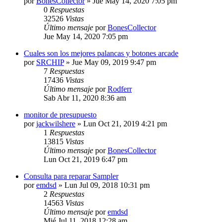
por
BonesCollector
»
Jue May 14, 2020 7:05 pm
0
Respuestas
32526
Vistas
Último mensaje
por
BonesCollector
Jue May 14, 2020 7:05 pm
Cuales son los mejores palancas y botones arcade
por
SRCHIP
»
Jue May 09, 2019 9:47 pm
7
Respuestas
17436
Vistas
Último mensaje
por
Rodferr
Sab Abr 11, 2020 8:36 am
monitor de presupuesto
por
jackwilshere
»
Lun Oct 21, 2019 4:21 pm
1
Respuestas
13815
Vistas
Último mensaje
por
BonesCollector
Lun Oct 21, 2019 6:47 pm
Consulta para reparar Sampler
por
emdsd
»
Lun Jul 09, 2018 10:31 pm
2
Respuestas
14563
Vistas
Último mensaje
por
emdsd
Mié Jul 11, 2018 12:28 am