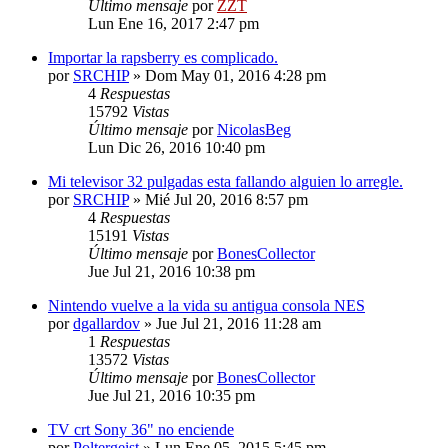
Último mensaje
por
ZZT
Lun Ene 16, 2017 2:47 pm
Importar la rapsberry es complicado.
por
SRCHIP
»
Dom May 01, 2016 4:28 pm
4
Respuestas
15792
Vistas
Último mensaje
por
NicolasBeg
Lun Dic 26, 2016 10:40 pm
Mi televisor 32 pulgadas esta fallando alguien lo arregle.
por
SRCHIP
»
Mié Jul 20, 2016 8:57 pm
4
Respuestas
15191
Vistas
Último mensaje
por
BonesCollector
Jue Jul 21, 2016 10:38 pm
Nintendo vuelve a la vida su antigua consola NES
por
dgallardov
»
Jue Jul 21, 2016 11:28 am
1
Respuestas
13572
Vistas
Último mensaje
por
BonesCollector
Jue Jul 21, 2016 10:35 pm
TV crt Sony 36" no enciende
por
Poltergeist
»
Lun Ene 05, 2015 5:45 pm