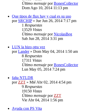
Último mensaje
por
BonesCollector
Dom Ago 10, 2014 11:13 pm
Que tipos de flux hay y cual es su uso
por
SRCHIP
»
Jue Jun 26, 2014 7:17 pm
1
Respuestas
13529
Vistas
Último mensaje
por
NicolasBeg
Sab Jun 28, 2014 3:31 pm
LUN la hizo otra vez
por
Lander
»
Dom May 04, 2014 1:50 am
8
Respuestas
17311
Vistas
Último mensaje
por
BonesCollector
Lun May 05, 2014 7:24 pm
falta NTLDR
por
ZZT
»
Mié Abr 02, 2014 4:54 pm
9
Respuestas
19150
Vistas
Último mensaje
por
ZZT
Vie Abr 04, 2014 1:56 pm
Ayuda con PS Vita