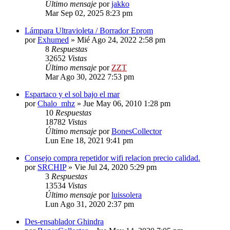
Último mensaje
por
jakko
Mar Sep 02, 2025 8:23 pm
Lámpara Ultravioleta / Borrador Eprom
por
Exhumed
»
Mié Ago 24, 2022 2:58 pm
8
Respuestas
32652
Vistas
Último mensaje
por
ZZT
Mar Ago 30, 2022 7:53 pm
Espartaco y el sol bajo el mar
por
Chalo_mhz
»
Jue May 06, 2010 1:28 pm
10
Respuestas
18782
Vistas
Último mensaje
por
BonesCollector
Lun Ene 18, 2021 9:41 pm
Consejo compra repetidor wifi relacion precio calidad.
por
SRCHIP
»
Vie Jul 24, 2020 5:29 pm
3
Respuestas
13534
Vistas
Último mensaje
por
luissolera
Lun Ago 31, 2020 2:37 pm
Des-ensablador Ghindra