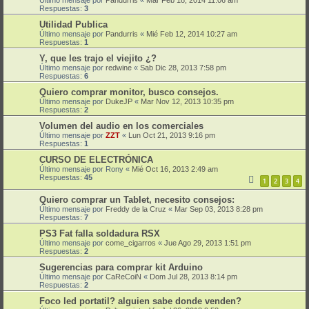
Último mensaje por
Pandurris
«
Mar Feb 18, 2014 11:06 am
Respuestas:
3
Utilidad Publica
Último mensaje por
Pandurris
«
Mié Feb 12, 2014 10:27 am
Respuestas:
1
Y, que les trajo el viejito ¿?
Último mensaje por
redwine
«
Sab Dic 28, 2013 7:58 pm
Respuestas:
6
Quiero comprar monitor, busco consejos.
Último mensaje por
DukeJP
«
Mar Nov 12, 2013 10:35 pm
Respuestas:
2
Volumen del audio en los comerciales
Último mensaje por
ZZT
«
Lun Oct 21, 2013 9:16 pm
Respuestas:
1
CURSO DE ELECTRÓNICA
Último mensaje por
Rony
«
Mié Oct 16, 2013 2:49 am
Respuestas:
45
1
2
3
4
Quiero comprar un Tablet, necesito consejos:
Último mensaje por
Freddy de la Cruz
«
Mar Sep 03, 2013 8:28 pm
Respuestas:
7
PS3 Fat falla soldadura RSX
Último mensaje por
come_cigarros
«
Jue Ago 29, 2013 1:51 pm
Respuestas:
2
Sugerencias para comprar kit Arduino
Último mensaje por
CaReCoiN
«
Dom Jul 28, 2013 8:14 pm
Respuestas:
2
Foco led portatil? alguien sabe donde venden?