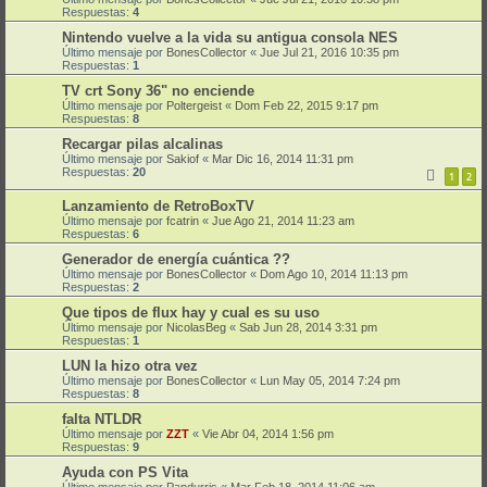
Respuestas:
4
Nintendo vuelve a la vida su antigua consola NES
Último mensaje por
BonesCollector
«
Jue Jul 21, 2016 10:35 pm
Respuestas:
1
TV crt Sony 36" no enciende
Último mensaje por
Poltergeist
«
Dom Feb 22, 2015 9:17 pm
Respuestas:
8
Recargar pilas alcalinas
Último mensaje por
Sakiof
«
Mar Dic 16, 2014 11:31 pm
Respuestas:
20
1
2
Lanzamiento de RetroBoxTV
Último mensaje por
fcatrin
«
Jue Ago 21, 2014 11:23 am
Respuestas:
6
Generador de energía cuántica ??
Último mensaje por
BonesCollector
«
Dom Ago 10, 2014 11:13 pm
Respuestas:
2
Que tipos de flux hay y cual es su uso
Último mensaje por
NicolasBeg
«
Sab Jun 28, 2014 3:31 pm
Respuestas:
1
LUN la hizo otra vez
Último mensaje por
BonesCollector
«
Lun May 05, 2014 7:24 pm
Respuestas:
8
falta NTLDR
Último mensaje por
ZZT
«
Vie Abr 04, 2014 1:56 pm
Respuestas:
9
Ayuda con PS Vita