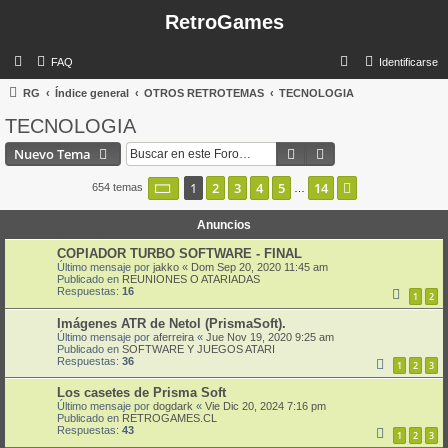
RetroGames
B
FAQ
Identificarse
u
RG
Índice general
OTROS RETROTEMAS
TECNOLOGIA
s
TECNOLOGIA
c
Buscar
Búsqueda avanzad
Nuevo Tema
a
r
Página
1
de
14
1
2
3
4
5
14
Siguiente
654 temas
…
Anuncios
COPIADOR TURBO SOFTWARE - FINAL
Último mensaje por
jakko
«
Dom Sep 20, 2020 11:45 am
Publicado en
REUNIONES O ATARIADAS
Respuestas:
16
1
2
Imágenes ATR de Netol (PrismaSoft).
Último mensaje por
aferreira
«
Jue Nov 19, 2020 9:25 am
Publicado en
SOFTWARE Y JUEGOS ATARI
Respuestas:
36
1
2
3
Los casetes de Prisma Soft
Último mensaje por
dogdark
«
Vie Dic 20, 2024 7:16 pm
Publicado en
RETROGAMES.CL
Respuestas:
43
1
2
3