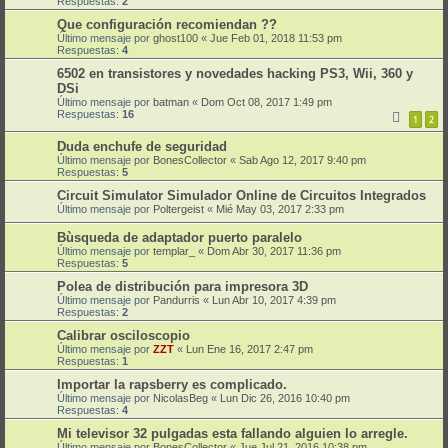
Respuestas:
2
Que configuración recomiendan ??
Último mensaje por
ghost100
«
Jue Feb 01, 2018 11:53 pm
Respuestas:
4
6502 en transistores y novedades hacking PS3, Wii, 360 y
DSi
Último mensaje por
batman
«
Dom Oct 08, 2017 1:49 pm
Respuestas:
16
1
2
Duda enchufe de seguridad
Último mensaje por
BonesCollector
«
Sab Ago 12, 2017 9:40 pm
Respuestas:
5
Circuit Simulator Simulador Online de Circuitos Integrados
Último mensaje por
Poltergeist
«
Mié May 03, 2017 2:33 pm
Bùsqueda de adaptador puerto paralelo
Último mensaje por
templar_
«
Dom Abr 30, 2017 11:36 pm
Respuestas:
5
Polea de distribución para impresora 3D
Último mensaje por
Pandurris
«
Lun Abr 10, 2017 4:39 pm
Respuestas:
2
Calibrar osciloscopio
Último mensaje por
ZZT
«
Lun Ene 16, 2017 2:47 pm
Respuestas:
1
Importar la rapsberry es complicado.
Último mensaje por
NicolasBeg
«
Lun Dic 26, 2016 10:40 pm
Respuestas:
4
Mi televisor 32 pulgadas esta fallando alguien lo arregle.
Último mensaje por
BonesCollector
«
Jue Jul 21, 2016 10:38 pm