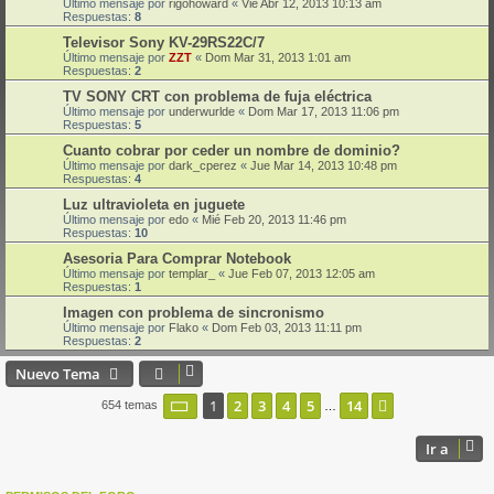
Último mensaje por
rigohoward
«
Vie Abr 12, 2013 10:13 am
Respuestas:
8
Televisor Sony KV-29RS22C/7
Último mensaje por
ZZT
«
Dom Mar 31, 2013 1:01 am
Respuestas:
2
TV SONY CRT con problema de fuja eléctrica
Último mensaje por
underwurlde
«
Dom Mar 17, 2013 11:06 pm
Respuestas:
5
Cuanto cobrar por ceder un nombre de dominio?
Último mensaje por
dark_cperez
«
Jue Mar 14, 2013 10:48 pm
Respuestas:
4
Luz ultravioleta en juguete
Último mensaje por
edo
«
Mié Feb 20, 2013 11:46 pm
Respuestas:
10
Asesoria Para Comprar Notebook
Último mensaje por
templar_
«
Jue Feb 07, 2013 12:05 am
Respuestas:
1
Imagen con problema de sincronismo
Último mensaje por
Flako
«
Dom Feb 03, 2013 11:11 pm
Respuestas:
2
Nuevo Tema
Página
1
de
14
1
2
3
4
5
14
Siguiente
654 temas
…
Ir a