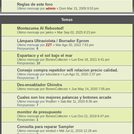
Reglas de este foro
Último mensaje por
admin
«
Dom Mar 15, 2009 9:53 pm
Temas
Montezuma AI Rebooted!
Último mensaje por
jakko
«
Mar Sep 02, 2025 8:23 pm
Lámpara Ultravioleta / Borrador Eprom
Último mensaje por
ZZT
«
Mar Ago 30, 2022 7:53 pm
Respuestas:
8
Espartaco y el sol bajo el mar
Último mensaje por
BonesCollector
«
Lun Ene 18, 2021 9:41 pm
Respuestas:
10
Consejo compra repetidor wifi relacion precio calidad.
Último mensaje por
luissolera
«
Lun Ago 31, 2020 2:37 pm
Respuestas:
3
Des-ensablador Ghindra
Último mensaje por
BonesCollector
«
Jue May 14, 2020 7:05 pm
Cuales son los mejores palancas y botones arcade
Último mensaje por
Rodferr
«
Sab Abr 11, 2020 8:36 am
Respuestas:
7
monitor de presupuesto
Último mensaje por
BonesCollector
«
Lun Oct 21, 2019 6:47 pm
Respuestas:
1
Consulta para reparar Sampler
Último mensaje por
emdsd
«
Mié Jul 11, 2018 12:28 am