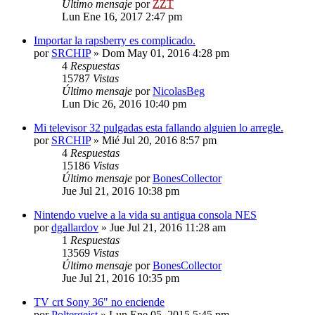
Último mensaje
por
ZZT
Lun Ene 16, 2017 2:47 pm
Importar la rapsberry es complicado.
por
SRCHIP
»
Dom May 01, 2016 4:28 pm
4
Respuestas
15787
Vistas
Último mensaje
por
NicolasBeg
Lun Dic 26, 2016 10:40 pm
Mi televisor 32 pulgadas esta fallando alguien lo arregle.
por
SRCHIP
»
Mié Jul 20, 2016 8:57 pm
4
Respuestas
15186
Vistas
Último mensaje
por
BonesCollector
Jue Jul 21, 2016 10:38 pm
Nintendo vuelve a la vida su antigua consola NES
por
dgallardov
»
Jue Jul 21, 2016 11:28 am
1
Respuestas
13569
Vistas
Último mensaje
por
BonesCollector
Jue Jul 21, 2016 10:35 pm
TV crt Sony 36" no enciende
por
Poltergeist
»
Lun Ene 05, 2015 5:45 pm