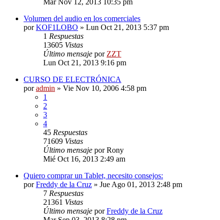
Mar Nov 12, 2013 10:35 pm
Volumen del audio en los comerciales
por
KOF1LOBO
»
Lun Oct 21, 2013 5:37 pm
1
Respuestas
13605
Vistas
Último mensaje
por
ZZT
Lun Oct 21, 2013 9:16 pm
CURSO DE ELECTRÓNICA
por
admin
»
Vie Nov 10, 2006 4:58 pm
1
2
3
4
45
Respuestas
71609
Vistas
Último mensaje
por
Rony
Mié Oct 16, 2013 2:49 am
Quiero comprar un Tablet, necesito consejos:
por
Freddy de la Cruz
»
Jue Ago 01, 2013 2:48 pm
7
Respuestas
21361
Vistas
Último mensaje
por
Freddy de la Cruz
Mar Sep 03, 2013 8:28 pm