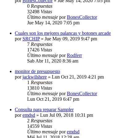
por
BonesCollector
»
Jue May 14, 2020 7:05 pm
0
Respuestas
32498
Vistas
Último mensaje
por
BonesCollector
Jue May 14, 2020 7:05 pm
Cuales son los mejores palancas y botones arcade
por
SRCHIP
»
Jue May 09, 2019 9:47 pm
7
Respuestas
17426
Vistas
Último mensaje
por
Rodferr
Sab Abr 11, 2020 8:36 am
monitor de presupuesto
por
jackwilshere
»
Lun Oct 21, 2019 4:21 pm
1
Respuestas
13810
Vistas
Último mensaje
por
BonesCollector
Lun Oct 21, 2019 6:47 pm
Consulta para reparar Sampler
por
emdsd
»
Lun Jul 09, 2018 10:31 pm
2
Respuestas
14559
Vistas
Último mensaje
por
emdsd
Mié Jul 11, 2018 12:28 am