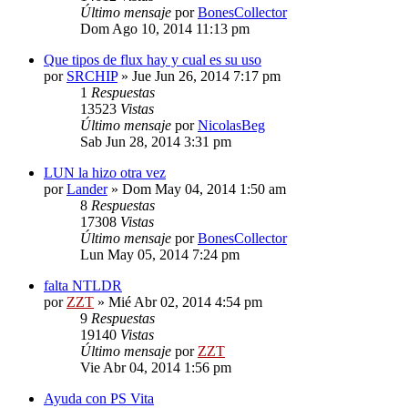
Último mensaje
por
BonesCollector
Dom Ago 10, 2014 11:13 pm
Que tipos de flux hay y cual es su uso
por
SRCHIP
»
Jue Jun 26, 2014 7:17 pm
1
Respuestas
13523
Vistas
Último mensaje
por
NicolasBeg
Sab Jun 28, 2014 3:31 pm
LUN la hizo otra vez
por
Lander
»
Dom May 04, 2014 1:50 am
8
Respuestas
17308
Vistas
Último mensaje
por
BonesCollector
Lun May 05, 2014 7:24 pm
falta NTLDR
por
ZZT
»
Mié Abr 02, 2014 4:54 pm
9
Respuestas
19140
Vistas
Último mensaje
por
ZZT
Vie Abr 04, 2014 1:56 pm
Ayuda con PS Vita