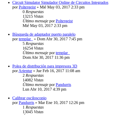
Circuit Simulator Simulador Online de Circuitos Integrados
por
Poltergeist
»
Mié May 03, 2017 2:33 pm
0
Respuestas
13215
Vistas
Último mensaje
por
Poltergeist
Mié May 03, 2017 2:33 pm
Bùsqueda de adaptador puerto paralelo
por
templar_
»
Dom Abr 30, 2017 7:45 pm
5
Respuestas
16254
Vistas
Último mensaje
por
templar_
Dom Abr 30, 2017 11:36 pm
Polea de distribución para impresora 3D
por
Arientur
»
Jue Feb 16, 2017 11:08 am
2
Respuestas
14082
Vistas
Último mensaje
por
Pandurris
Lun Abr 10, 2017 4:39 pm
Calibrar osciloscopio
por
Pandurris
»
Mar Ene 10, 2017 12:26 pm
1
Respuestas
13045
Vistas