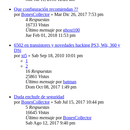
Que configuración recomiendan ??
por
BonesCollector
»
Mar Dic 26, 2017 7:53 pm
4
Respuestas
16733
Vistas
Último mensaje
por
ghost100
Jue Feb 01, 2018 11:53 pm
6502 en transistores y novedades hacking PS3, Wii, 360 y
DSi
por
xt5
»
Sab Sep 18, 2010 10:01 pm
1
2
16
Respuestas
25861
Vistas
Último mensaje
por
batman
Dom Oct 08, 2017 1:49 pm
Duda enchufe de seguridad
por
BonesCollector
»
Sab Jul 15, 2017 10:44 pm
5
Respuestas
16645
Vistas
Último mensaje
por
BonesCollector
Sab Ago 12, 2017 9:40 pm