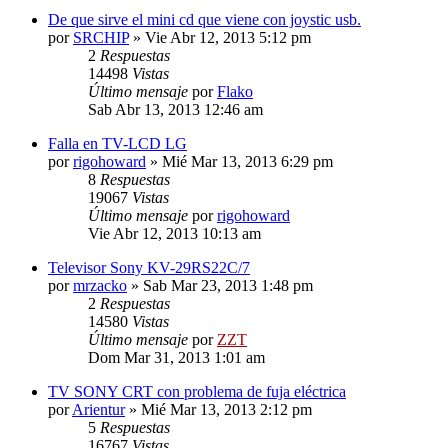
De que sirve el mini cd que viene con joystic usb.
por
SRCHIP
»
Vie Abr 12, 2013 5:12 pm
2
Respuestas
14498
Vistas
Último mensaje
por
Flako
Sab Abr 13, 2013 12:46 am
Falla en TV-LCD LG
por
rigohoward
»
Mié Mar 13, 2013 6:29 pm
8
Respuestas
19067
Vistas
Último mensaje
por
rigohoward
Vie Abr 12, 2013 10:13 am
Televisor Sony KV-29RS22C/7
por
mrzacko
»
Sab Mar 23, 2013 1:48 pm
2
Respuestas
14580
Vistas
Último mensaje
por
ZZT
Dom Mar 31, 2013 1:01 am
TV SONY CRT con problema de fuja eléctrica
por
Arientur
»
Mié Mar 13, 2013 2:12 pm
5
Respuestas
16767
Vistas