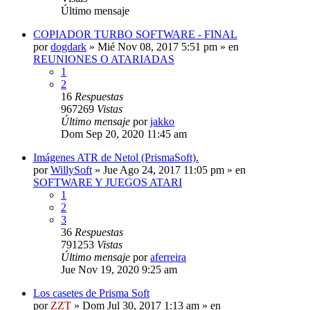
Último mensaje
COPIADOR TURBO SOFTWARE - FINAL
por
dogdark
»
Mié Nov 08, 2017 5:51 pm
» en
REUNIONES O ATARIADAS
1
2
16
Respuestas
967269
Vistas
Último mensaje
por
jakko
Dom Sep 20, 2020 11:45 am
Imágenes ATR de Netol (PrismaSoft).
por
WillySoft
»
Jue Ago 24, 2017 11:05 pm
» en
SOFTWARE Y JUEGOS ATARI
1
2
3
36
Respuestas
791253
Vistas
Último mensaje
por
aferreira
Jue Nov 19, 2020 9:25 am
Los casetes de Prisma Soft
por
ZZT
»
Dom Jul 30, 2017 1:13 am
» en