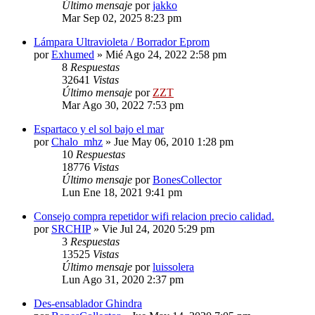
Último mensaje
por
jakko
Mar Sep 02, 2025 8:23 pm
Lámpara Ultravioleta / Borrador Eprom
por
Exhumed
»
Mié Ago 24, 2022 2:58 pm
8
Respuestas
32641
Vistas
Último mensaje
por
ZZT
Mar Ago 30, 2022 7:53 pm
Espartaco y el sol bajo el mar
por
Chalo_mhz
»
Jue May 06, 2010 1:28 pm
10
Respuestas
18776
Vistas
Último mensaje
por
BonesCollector
Lun Ene 18, 2021 9:41 pm
Consejo compra repetidor wifi relacion precio calidad.
por
SRCHIP
»
Vie Jul 24, 2020 5:29 pm
3
Respuestas
13525
Vistas
Último mensaje
por
luissolera
Lun Ago 31, 2020 2:37 pm
Des-ensablador Ghindra