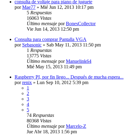
consulta de voltaje para piano de juguete
por
Mae77
»
Mié Jun 12, 2013 10:17 pm
5
Respuestas
16063
Vistas
Último mensaje
por
BonesCollector
Vie Jun 14, 2013 12:50 pm
Consulta para comprar Pantalla VGA
por
Sebasonic
»
Sab May 11, 2013 11:50 pm
1
Respuestas
13775
Vistas
Último mensaje
por
Manuelink64
Mié May 15, 2013 11:49 pm
Raspberry PI, por fin llego... Después de mucha espera...
por
renix
»
Lun Sep 10, 2012 5:39 pm
1
2
3
4
5
74
Respuestas
80368
Vistas
Último mensaje
por
Marcelo-Z
Jue Abr 18, 2013 1:56 pm