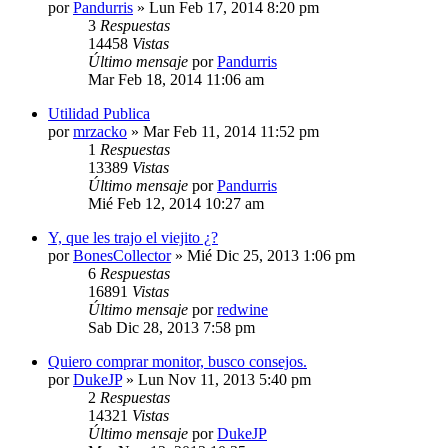
por
Pandurris
»
Lun Feb 17, 2014 8:20 pm
3
Respuestas
14458
Vistas
Último mensaje
por
Pandurris
Mar Feb 18, 2014 11:06 am
Utilidad Publica
por
mrzacko
»
Mar Feb 11, 2014 11:52 pm
1
Respuestas
13389
Vistas
Último mensaje
por
Pandurris
Mié Feb 12, 2014 10:27 am
Y, que les trajo el viejito ¿?
por
BonesCollector
»
Mié Dic 25, 2013 1:06 pm
6
Respuestas
16891
Vistas
Último mensaje
por
redwine
Sab Dic 28, 2013 7:58 pm
Quiero comprar monitor, busco consejos.
por
DukeJP
»
Lun Nov 11, 2013 5:40 pm
2
Respuestas
14321
Vistas
Último mensaje
por
DukeJP