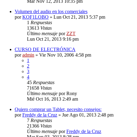
Mar Nov 12, 2013 10:35 pm
Volumen del audio en los comerciales
por
KOF1LOBO
»
Lun Oct 21, 2013 5:37 pm
1
Respuestas
13613
Vistas
Último mensaje
por
ZZT
Lun Oct 21, 2013 9:16 pm
CURSO DE ELECTRÓNICA
por
admin
»
Vie Nov 10, 2006 4:58 pm
1
2
3
4
45
Respuestas
71658
Vistas
Último mensaje
por
Rony
Mié Oct 16, 2013 2:49 am
Quiero comprar un Tablet, necesito consejos:
por
Freddy de la Cruz
»
Jue Ago 01, 2013 2:48 pm
7
Respuestas
21366
Vistas
Último mensaje
por
Freddy de la Cruz
Mar Sep 03, 2013 8:28 pm