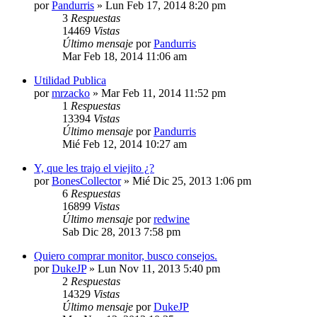
por
Pandurris
»
Lun Feb 17, 2014 8:20 pm
3
Respuestas
14469
Vistas
Último mensaje
por
Pandurris
Mar Feb 18, 2014 11:06 am
Utilidad Publica
por
mrzacko
»
Mar Feb 11, 2014 11:52 pm
1
Respuestas
13394
Vistas
Último mensaje
por
Pandurris
Mié Feb 12, 2014 10:27 am
Y, que les trajo el viejito ¿?
por
BonesCollector
»
Mié Dic 25, 2013 1:06 pm
6
Respuestas
16899
Vistas
Último mensaje
por
redwine
Sab Dic 28, 2013 7:58 pm
Quiero comprar monitor, busco consejos.
por
DukeJP
»
Lun Nov 11, 2013 5:40 pm
2
Respuestas
14329
Vistas
Último mensaje
por
DukeJP