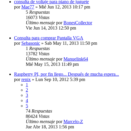
consulta de voltaje para piano de juguete
por
Mae77
»
Mié Jun 12, 2013 10:17 pm
5
Respuestas
16073
Vistas
Último mensaje
por
BonesCollector
Vie Jun 14, 2013 12:50 pm
Consulta para comprar Pantalla VGA
por
Sebasonic
»
Sab May 11, 2013 11:50 pm
1
Respuestas
13782
Vistas
Último mensaje
por
Manuelink64
Mié May 15, 2013 11:49 pm
Raspberry PI, por fin llego... Después de mucha espera...
por
renix
»
Lun Sep 10, 2012 5:39 pm
1
2
3
4
5
74
Respuestas
80424
Vistas
Último mensaje
por
Marcelo-Z
Jue Abr 18, 2013 1:56 pm