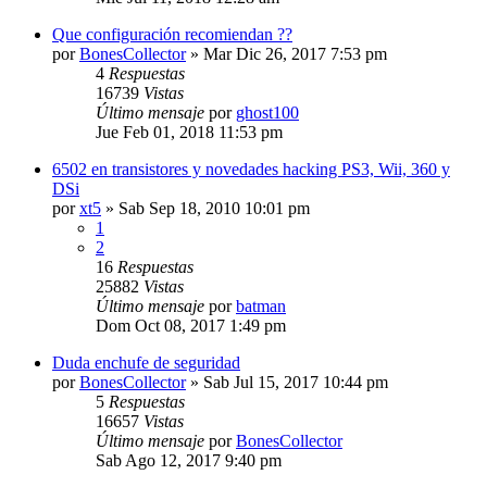
Que configuración recomiendan ??
por
BonesCollector
»
Mar Dic 26, 2017 7:53 pm
4
Respuestas
16739
Vistas
Último mensaje
por
ghost100
Jue Feb 01, 2018 11:53 pm
6502 en transistores y novedades hacking PS3, Wii, 360 y
DSi
por
xt5
»
Sab Sep 18, 2010 10:01 pm
1
2
16
Respuestas
25882
Vistas
Último mensaje
por
batman
Dom Oct 08, 2017 1:49 pm
Duda enchufe de seguridad
por
BonesCollector
»
Sab Jul 15, 2017 10:44 pm
5
Respuestas
16657
Vistas
Último mensaje
por
BonesCollector
Sab Ago 12, 2017 9:40 pm