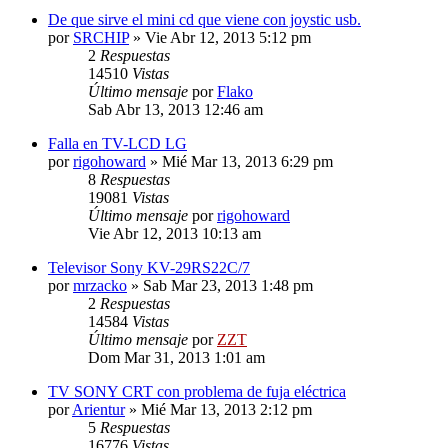
De que sirve el mini cd que viene con joystic usb.
por
SRCHIP
»
Vie Abr 12, 2013 5:12 pm
2
Respuestas
14510
Vistas
Último mensaje
por
Flako
Sab Abr 13, 2013 12:46 am
Falla en TV-LCD LG
por
rigohoward
»
Mié Mar 13, 2013 6:29 pm
8
Respuestas
19081
Vistas
Último mensaje
por
rigohoward
Vie Abr 12, 2013 10:13 am
Televisor Sony KV-29RS22C/7
por
mrzacko
»
Sab Mar 23, 2013 1:48 pm
2
Respuestas
14584
Vistas
Último mensaje
por
ZZT
Dom Mar 31, 2013 1:01 am
TV SONY CRT con problema de fuja eléctrica
por
Arientur
»
Mié Mar 13, 2013 2:12 pm
5
Respuestas
16776
Vistas