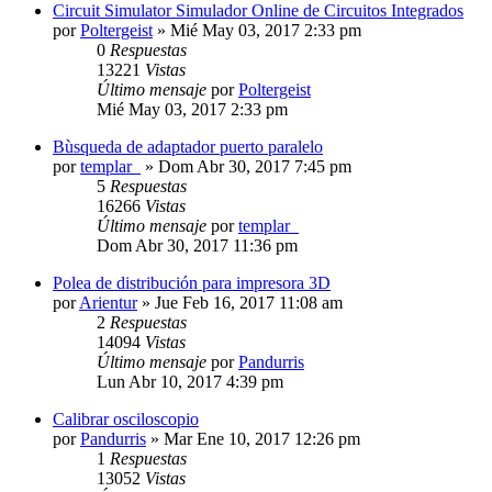
Circuit Simulator Simulador Online de Circuitos Integrados
por
Poltergeist
»
Mié May 03, 2017 2:33 pm
0
Respuestas
13221
Vistas
Último mensaje
por
Poltergeist
Mié May 03, 2017 2:33 pm
Bùsqueda de adaptador puerto paralelo
por
templar_
»
Dom Abr 30, 2017 7:45 pm
5
Respuestas
16266
Vistas
Último mensaje
por
templar_
Dom Abr 30, 2017 11:36 pm
Polea de distribución para impresora 3D
por
Arientur
»
Jue Feb 16, 2017 11:08 am
2
Respuestas
14094
Vistas
Último mensaje
por
Pandurris
Lun Abr 10, 2017 4:39 pm
Calibrar osciloscopio
por
Pandurris
»
Mar Ene 10, 2017 12:26 pm
1
Respuestas
13052
Vistas