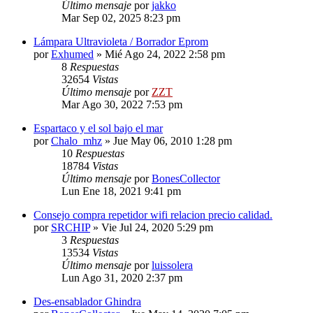
Último mensaje
por
jakko
Mar Sep 02, 2025 8:23 pm
Lámpara Ultravioleta / Borrador Eprom
por
Exhumed
»
Mié Ago 24, 2022 2:58 pm
8
Respuestas
32654
Vistas
Último mensaje
por
ZZT
Mar Ago 30, 2022 7:53 pm
Espartaco y el sol bajo el mar
por
Chalo_mhz
»
Jue May 06, 2010 1:28 pm
10
Respuestas
18784
Vistas
Último mensaje
por
BonesCollector
Lun Ene 18, 2021 9:41 pm
Consejo compra repetidor wifi relacion precio calidad.
por
SRCHIP
»
Vie Jul 24, 2020 5:29 pm
3
Respuestas
13534
Vistas
Último mensaje
por
luissolera
Lun Ago 31, 2020 2:37 pm
Des-ensablador Ghindra