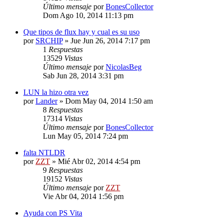
Último mensaje
por
BonesCollector
Dom Ago 10, 2014 11:13 pm
Que tipos de flux hay y cual es su uso
por
SRCHIP
»
Jue Jun 26, 2014 7:17 pm
1
Respuestas
13529
Vistas
Último mensaje
por
NicolasBeg
Sab Jun 28, 2014 3:31 pm
LUN la hizo otra vez
por
Lander
»
Dom May 04, 2014 1:50 am
8
Respuestas
17314
Vistas
Último mensaje
por
BonesCollector
Lun May 05, 2014 7:24 pm
falta NTLDR
por
ZZT
»
Mié Abr 02, 2014 4:54 pm
9
Respuestas
19152
Vistas
Último mensaje
por
ZZT
Vie Abr 04, 2014 1:56 pm
Ayuda con PS Vita