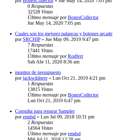
por
BonesCollector
»
Jue May 14, 2020 7:05 pm
0
Respuestas
32528
Vistas
Último mensaje
por
BonesCollector
Jue May 14, 2020 7:05 pm
Cuales son los mejores palancas y botones arcade
por
SRCHIP
»
Jue May 09, 2019 9:47 pm
7
Respuestas
17441
Vistas
Último mensaje
por
Rodferr
Sab Abr 11, 2020 8:36 am
monitor de presupuesto
por
jackwilshere
»
Lun Oct 21, 2019 4:21 pm
1
Respuestas
13815
Vistas
Último mensaje
por
BonesCollector
Lun Oct 21, 2019 6:47 pm
Consulta para reparar Sampler
por
emdsd
»
Lun Jul 09, 2018 10:31 pm
2
Respuestas
14564
Vistas
Último mensaje
por
emdsd
Mié Jul 11, 2018 12:28 am