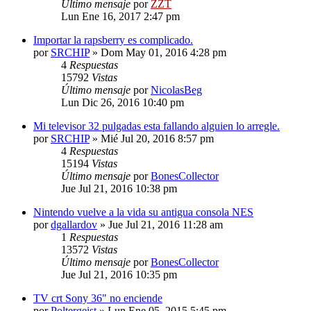
Último mensaje
por
ZZT
Lun Ene 16, 2017 2:47 pm
Importar la rapsberry es complicado.
por
SRCHIP
»
Dom May 01, 2016 4:28 pm
4
Respuestas
15792
Vistas
Último mensaje
por
NicolasBeg
Lun Dic 26, 2016 10:40 pm
Mi televisor 32 pulgadas esta fallando alguien lo arregle.
por
SRCHIP
»
Mié Jul 20, 2016 8:57 pm
4
Respuestas
15194
Vistas
Último mensaje
por
BonesCollector
Jue Jul 21, 2016 10:38 pm
Nintendo vuelve a la vida su antigua consola NES
por
dgallardov
»
Jue Jul 21, 2016 11:28 am
1
Respuestas
13572
Vistas
Último mensaje
por
BonesCollector
Jue Jul 21, 2016 10:35 pm
TV crt Sony 36" no enciende
por
Poltergeist
»
Lun Ene 05, 2015 5:45 pm