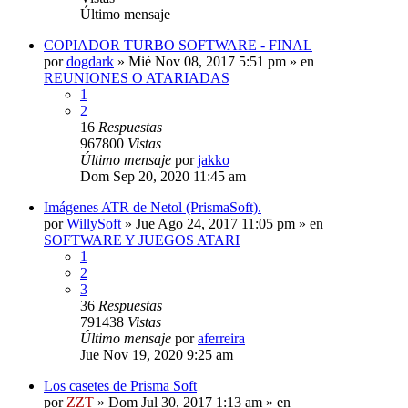
Último mensaje
COPIADOR TURBO SOFTWARE - FINAL
por
dogdark
»
Mié Nov 08, 2017 5:51 pm
» en
REUNIONES O ATARIADAS
1
2
16
Respuestas
967800
Vistas
Último mensaje
por
jakko
Dom Sep 20, 2020 11:45 am
Imágenes ATR de Netol (PrismaSoft).
por
WillySoft
»
Jue Ago 24, 2017 11:05 pm
» en
SOFTWARE Y JUEGOS ATARI
1
2
3
36
Respuestas
791438
Vistas
Último mensaje
por
aferreira
Jue Nov 19, 2020 9:25 am
Los casetes de Prisma Soft
por
ZZT
»
Dom Jul 30, 2017 1:13 am
» en