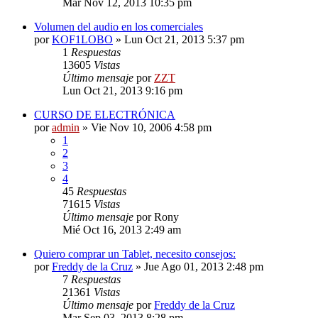
Mar Nov 12, 2013 10:35 pm
Volumen del audio en los comerciales
por
KOF1LOBO
»
Lun Oct 21, 2013 5:37 pm
1
Respuestas
13605
Vistas
Último mensaje
por
ZZT
Lun Oct 21, 2013 9:16 pm
CURSO DE ELECTRÓNICA
por
admin
»
Vie Nov 10, 2006 4:58 pm
1
2
3
4
45
Respuestas
71615
Vistas
Último mensaje
por
Rony
Mié Oct 16, 2013 2:49 am
Quiero comprar un Tablet, necesito consejos:
por
Freddy de la Cruz
»
Jue Ago 01, 2013 2:48 pm
7
Respuestas
21361
Vistas
Último mensaje
por
Freddy de la Cruz
Mar Sep 03, 2013 8:28 pm