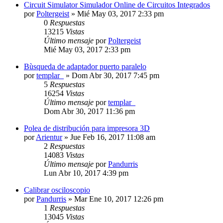
Circuit Simulator Simulador Online de Circuitos Integrados
por
Poltergeist
»
Mié May 03, 2017 2:33 pm
0
Respuestas
13215
Vistas
Último mensaje
por
Poltergeist
Mié May 03, 2017 2:33 pm
Bùsqueda de adaptador puerto paralelo
por
templar_
»
Dom Abr 30, 2017 7:45 pm
5
Respuestas
16254
Vistas
Último mensaje
por
templar_
Dom Abr 30, 2017 11:36 pm
Polea de distribución para impresora 3D
por
Arientur
»
Jue Feb 16, 2017 11:08 am
2
Respuestas
14083
Vistas
Último mensaje
por
Pandurris
Lun Abr 10, 2017 4:39 pm
Calibrar osciloscopio
por
Pandurris
»
Mar Ene 10, 2017 12:26 pm
1
Respuestas
13045
Vistas