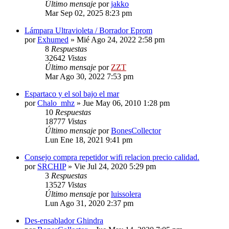
Último mensaje
por
jakko
Mar Sep 02, 2025 8:23 pm
Lámpara Ultravioleta / Borrador Eprom
por
Exhumed
»
Mié Ago 24, 2022 2:58 pm
8
Respuestas
32642
Vistas
Último mensaje
por
ZZT
Mar Ago 30, 2022 7:53 pm
Espartaco y el sol bajo el mar
por
Chalo_mhz
»
Jue May 06, 2010 1:28 pm
10
Respuestas
18777
Vistas
Último mensaje
por
BonesCollector
Lun Ene 18, 2021 9:41 pm
Consejo compra repetidor wifi relacion precio calidad.
por
SRCHIP
»
Vie Jul 24, 2020 5:29 pm
3
Respuestas
13527
Vistas
Último mensaje
por
luissolera
Lun Ago 31, 2020 2:37 pm
Des-ensablador Ghindra