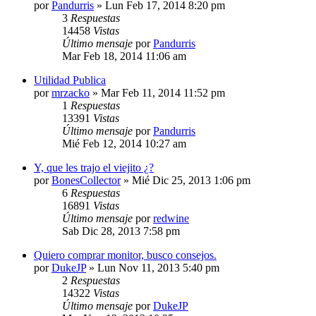
por
Pandurris
»
Lun Feb 17, 2014 8:20 pm
3
Respuestas
14458
Vistas
Último mensaje
por
Pandurris
Mar Feb 18, 2014 11:06 am
Utilidad Publica
por
mrzacko
»
Mar Feb 11, 2014 11:52 pm
1
Respuestas
13391
Vistas
Último mensaje
por
Pandurris
Mié Feb 12, 2014 10:27 am
Y, que les trajo el viejito ¿?
por
BonesCollector
»
Mié Dic 25, 2013 1:06 pm
6
Respuestas
16891
Vistas
Último mensaje
por
redwine
Sab Dic 28, 2013 7:58 pm
Quiero comprar monitor, busco consejos.
por
DukeJP
»
Lun Nov 11, 2013 5:40 pm
2
Respuestas
14322
Vistas
Último mensaje
por
DukeJP