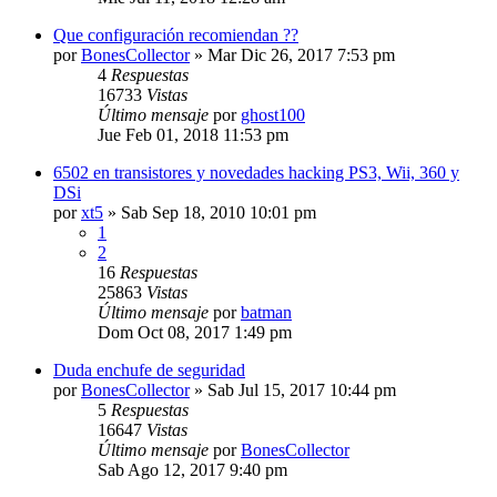
Que configuración recomiendan ??
por
BonesCollector
»
Mar Dic 26, 2017 7:53 pm
4
Respuestas
16733
Vistas
Último mensaje
por
ghost100
Jue Feb 01, 2018 11:53 pm
6502 en transistores y novedades hacking PS3, Wii, 360 y
DSi
por
xt5
»
Sab Sep 18, 2010 10:01 pm
1
2
16
Respuestas
25863
Vistas
Último mensaje
por
batman
Dom Oct 08, 2017 1:49 pm
Duda enchufe de seguridad
por
BonesCollector
»
Sab Jul 15, 2017 10:44 pm
5
Respuestas
16647
Vistas
Último mensaje
por
BonesCollector
Sab Ago 12, 2017 9:40 pm