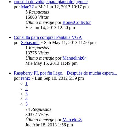
consulta de voltaje para piano de juguete
por
Mae77
»
Mié Jun 12, 2013 10:17 pm
5
Respuestas
16063
Vistas
Último mensaje
por
BonesCollector
Vie Jun 14, 2013 12:50 pm
Consulta para comprar Pantalla VGA
por
Sebasonic
»
Sab May 11, 2013 11:50 pm
1
Respuestas
13775
Vistas
Último mensaje
por
Manuelink64
Mié May 15, 2013 11:49 pm
Raspberry PI, por fin llego... Después de mucha espera...
por
renix
»
Lun Sep 10, 2012 5:39 pm
1
2
3
4
5
74
Respuestas
80372
Vistas
Último mensaje
por
Marcelo-Z
Jue Abr 18, 2013 1:56 pm