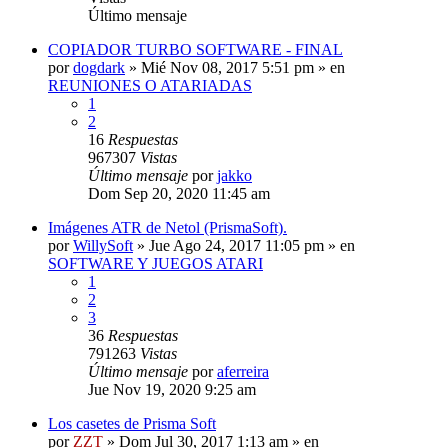
Último mensaje
COPIADOR TURBO SOFTWARE - FINAL
por
dogdark
»
Mié Nov 08, 2017 5:51 pm
» en
REUNIONES O ATARIADAS
1
2
16
Respuestas
967307
Vistas
Último mensaje
por
jakko
Dom Sep 20, 2020 11:45 am
Imágenes ATR de Netol (PrismaSoft).
por
WillySoft
»
Jue Ago 24, 2017 11:05 pm
» en
SOFTWARE Y JUEGOS ATARI
1
2
3
36
Respuestas
791263
Vistas
Último mensaje
por
aferreira
Jue Nov 19, 2020 9:25 am
Los casetes de Prisma Soft
por
ZZT
»
Dom Jul 30, 2017 1:13 am
» en