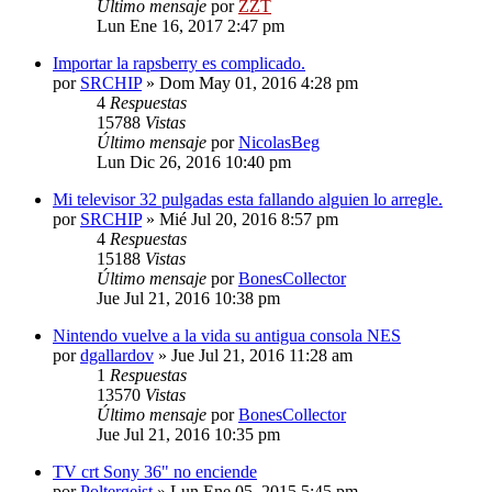
Último mensaje
por
ZZT
Lun Ene 16, 2017 2:47 pm
Importar la rapsberry es complicado.
por
SRCHIP
»
Dom May 01, 2016 4:28 pm
4
Respuestas
15788
Vistas
Último mensaje
por
NicolasBeg
Lun Dic 26, 2016 10:40 pm
Mi televisor 32 pulgadas esta fallando alguien lo arregle.
por
SRCHIP
»
Mié Jul 20, 2016 8:57 pm
4
Respuestas
15188
Vistas
Último mensaje
por
BonesCollector
Jue Jul 21, 2016 10:38 pm
Nintendo vuelve a la vida su antigua consola NES
por
dgallardov
»
Jue Jul 21, 2016 11:28 am
1
Respuestas
13570
Vistas
Último mensaje
por
BonesCollector
Jue Jul 21, 2016 10:35 pm
TV crt Sony 36" no enciende
por
Poltergeist
»
Lun Ene 05, 2015 5:45 pm