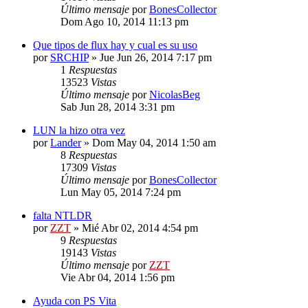
Último mensaje
por
BonesCollector
Dom Ago 10, 2014 11:13 pm
Que tipos de flux hay y cual es su uso
por
SRCHIP
»
Jue Jun 26, 2014 7:17 pm
1
Respuestas
13523
Vistas
Último mensaje
por
NicolasBeg
Sab Jun 28, 2014 3:31 pm
LUN la hizo otra vez
por
Lander
»
Dom May 04, 2014 1:50 am
8
Respuestas
17309
Vistas
Último mensaje
por
BonesCollector
Lun May 05, 2014 7:24 pm
falta NTLDR
por
ZZT
»
Mié Abr 02, 2014 4:54 pm
9
Respuestas
19143
Vistas
Último mensaje
por
ZZT
Vie Abr 04, 2014 1:56 pm
Ayuda con PS Vita