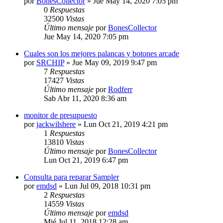
por
BonesCollector
»
Jue May 14, 2020 7:05 pm
0
Respuestas
32500
Vistas
Último mensaje
por
BonesCollector
Jue May 14, 2020 7:05 pm
Cuales son los mejores palancas y botones arcade
por
SRCHIP
»
Jue May 09, 2019 9:47 pm
7
Respuestas
17427
Vistas
Último mensaje
por
Rodferr
Sab Abr 11, 2020 8:36 am
monitor de presupuesto
por
jackwilshere
»
Lun Oct 21, 2019 4:21 pm
1
Respuestas
13810
Vistas
Último mensaje
por
BonesCollector
Lun Oct 21, 2019 6:47 pm
Consulta para reparar Sampler
por
emdsd
»
Lun Jul 09, 2018 10:31 pm
2
Respuestas
14559
Vistas
Último mensaje
por
emdsd
Mié Jul 11, 2018 12:28 am