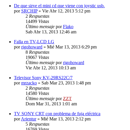
De que sirve el mini cd que viene con joystic usb.
por
SRCHIP
»
Vie Abr 12, 2013 5:12 pm
2
Respuestas
14499
Vistas
Último mensaje
por
Flako
Sab Abr 13, 2013 12:46 am
Falla en TV-LCD LG
por
rigohoward
»
Mié Mar 13, 2013 6:29 pm
8
Respuestas
19067
Vistas
Último mensaje
por
rigohoward
Vie Abr 12, 2013 10:13 am
Televisor Sony KV-29RS22C/7
por
mrzacko
»
Sab Mar 23, 2013 1:48 pm
2
Respuestas
14580
Vistas
Último mensaje
por
ZZT
Dom Mar 31, 2013 1:01 am
TV SONY CRT con problema de fuja eléctrica
por
Arientur
»
Mié Mar 13, 2013 2:12 pm
5
Respuestas
16769
Vistas