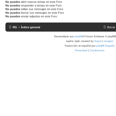
No puedes
abrir nuevos temas en este Foro
No puedes
responder a temas en este Foro
No puedes
editar sus mensajes en este Foro
No puedes
borrar sus mensajes en este Foro
No puedes
enviar adjuntos en este Foro
RG
Índice general
Borrar
Desarrollado por
phpBB
® Forum Software © phpBB 
saphic style created by
Sopel
|
nextgen
Traducción al español por
phpBB España
Privacidad
|
Condiciones