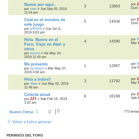
Nuevo por aquí..
por
Z
3
13893
Dom 
por
nato
»
Jue Sep 05, 2019
11:24 pm
Cual es el nombre de
por
Z
5
14436
Dom 
este juego
por
jeff5000
»
Jue Jul 11,
2019 9:03 pm
Hola. Nuevo en el
por
P
4
14590
Mar 
Foro, Viejo en Atari y
otros
por
bonocl
»
Vie May 24,
2019 11:49 am
Me presento
por
B
1
12887
Jue 
por
tachbach
»
Mar May 07,
2019 4:58 am
Hola a todos!!
por
Z
3
13792
Mar 
por
Xtian
»
Jue May 02, 2019
11:48 am
Colecta anual
por
Z
6
16198
Sab 
por
ZZT
»
Sab Feb 16, 2019
3:22 am
Nuevo Tema
773 tema
Volver a Índice general
PERMISOS DEL FORO