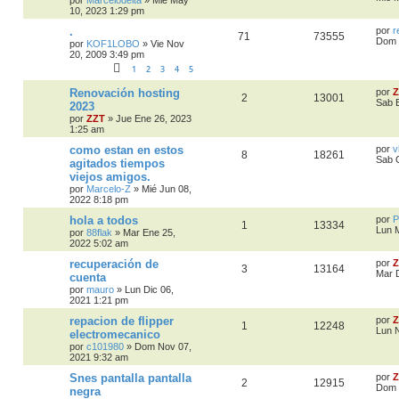
10, 2023 1:29 pm
.
por
r
71
73555
Dom 
por
KOF1LOBO
»
Vie Nov
20, 2009 3:49 pm
1
2
3
4
5
Renovación hosting
por
Z
2
13001
Sab 
2023
por
ZZT
»
Jue Ene 26, 2023
1:25 am
como estan en estos
por
v
8
18261
Sab 
agitados tiempos
viejos amigos.
por
Marcelo-Z
»
Mié Jun 08,
2022 8:18 pm
hola a todos
por
P
1
13334
Lun 
por
88flak
»
Mar Ene 25,
2022 5:02 am
recuperación de
por
Z
3
13164
Mar 
cuenta
por
mauro
»
Lun Dic 06,
2021 1:21 pm
repacion de flipper
por
Z
1
12248
Lun 
electromecanico
por
c101980
»
Dom Nov 07,
2021 9:32 am
Snes pantalla pantalla
por
Z
2
12915
Dom 
negra