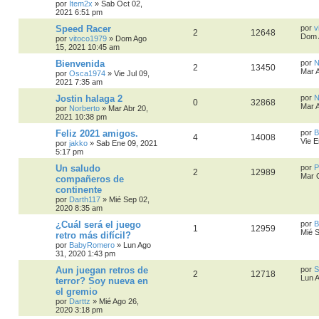
por
Item2x
»
Sab Oct 02,
2021 6:51 pm
Speed Racer
por
v
2
12648
Dom 
por
vitoco1979
»
Dom Ago
15, 2021 10:45 am
Bienvenida
por
N
2
13450
Mar 
por
Osca1974
»
Vie Jul 09,
2021 7:35 am
Jostin halaga 2
por
N
0
32868
Mar 
por
Norberto
»
Mar Abr 20,
2021 10:38 pm
Feliz 2021 amigos.
por
B
4
14008
Vie E
por
jakko
»
Sab Ene 09, 2021
5:17 pm
Un saludo
por
P
2
12989
Mar 
compañeros de
continente
por
Darth117
»
Mié Sep 02,
2020 8:35 am
¿Cuál será el juego
por
B
1
12959
Mié 
retro más difícil?
por
BabyRomero
»
Lun Ago
31, 2020 1:43 pm
Aun juegan retros de
por
S
2
12718
Lun 
terror? Soy nueva en
el gremio
por
Darttz
»
Mié Ago 26,
2020 3:18 pm