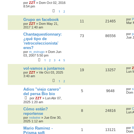
por
ZZT
»
Dom Oct 02, 2016
8:54 pm
1
2
Grupo en facebook
por
P
11
21465
Mar 
por
ZZT
»
Dom May 21,
2017 1:40 am
Chantaquestionnary:
por
p
73
86556
Jue J
¿qué tipo de
'retrocoleccionista'
eres?
por
m_estrugo
»
Dom Jun
03, 2007 5:50 pm
1
2
3
4
5
vol-vamos a juntarnos
por
Z
19
13257
Lun 
por
ZZT
»
Vie Oct 03, 2025
3:40 am
1
2
Adios "viejo carero"
por
s
5
9648
Dom 
del persa Bio bio
por
ZZT
»
Lun Abr 07,
2025 1:20 am
Cómo están?
por
C
8
24816
Lun 
reportense
por
redwine
»
Jue Ene 30,
2025 1:12 am
Mario Ramirez -
por
B
1
13121
Dom 
Prisma soft