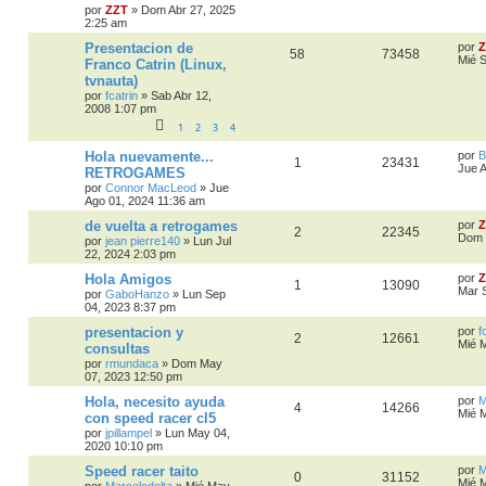
por
ZZT
»
Dom Abr 27, 2025
2:25 am
Presentacion de
por
Z
58
73458
Mié 
Franco Catrin (Linux,
tvnauta)
por
fcatrin
»
Sab Abr 12,
2008 1:07 pm
1
2
3
4
Hola nuevamente...
por
B
1
23431
Jue 
RETROGAMES
por
Connor MacLeod
»
Jue
Ago 01, 2024 11:36 am
de vuelta a retrogames
por
Z
2
22345
Dom 
por
jean pierre140
»
Lun Jul
22, 2024 2:03 pm
Hola Amigos
por
Z
1
13090
Mar 
por
GaboHanzo
»
Lun Sep
04, 2023 8:37 pm
presentacion y
por
f
2
12661
Mié 
consultas
por
rmundaca
»
Dom May
07, 2023 12:50 pm
Hola, necesito ayuda
por
M
4
14266
Mié 
con speed racer cl5
por
jpillampel
»
Lun May 04,
2020 10:10 pm
Speed racer taito
por
M
0
31152
Mié 
por
Marcelodelta
»
Mié May