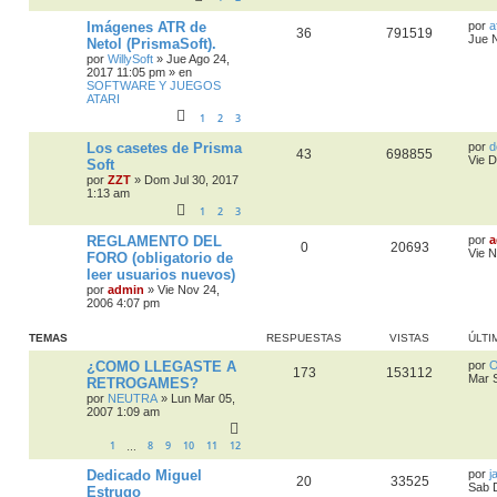
Imágenes ATR de
por
a
36
791519
Jue 
Netol (PrismaSoft).
por
WillySoft
»
Jue Ago 24,
2017 11:05 pm
» en
SOFTWARE Y JUEGOS
ATARI
1
2
3
Los casetes de Prisma
por
d
43
698855
Vie D
Soft
por
ZZT
»
Dom Jul 30, 2017
1:13 am
1
2
3
REGLAMENTO DEL
por
a
0
20693
Vie 
FORO (obligatorio de
leer usuarios nuevos)
por
admin
»
Vie Nov 24,
2006 4:07 pm
TEMAS
RESPUESTAS
VISTAS
ÚLTI
¿COMO LLEGASTE A
por
O
173
153112
Mar 
RETROGAMES?
por
NEUTRA
»
Lun Mar 05,
2007 1:09 am
1
8
9
10
11
12
…
Dedicado Miguel
por
j
20
33525
Sab 
Estrugo