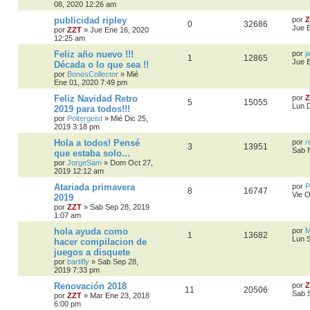
08, 2020 12:26 am
publicidad ripley
por
Z
0
32686
Jue 
por
ZZT
»
Jue Ene 16, 2020
12:25 am
Feliz año nuevo !!!
por
j
1
12865
Jue 
Década o lo que sea !!
por
BonesCollector
»
Mié
Ene 01, 2020 7:49 pm
Feliz Navidad Retro
por
Z
5
15055
Lun D
2019 para todos!!!
por
Poltergeist
»
Mié Dic 25,
2019 3:18 pm
Hola a todos! Pensé
por
r
3
13951
Sab 
que estaba solo...
por
JorgeSam
»
Dom Oct 27,
2019 12:12 am
Atariada primavera
por
P
8
16747
Vie O
2019
por
ZZT
»
Sab Sep 28, 2019
1:07 am
hola ayuda como
por
M
1
13682
Lun 
hacer compilacion de
juegos a disquete
por
bartifly
»
Sab Sep 28,
2019 7:33 pm
Renovación 2018
por
Z
11
20506
Sab 
por
ZZT
»
Mar Ene 23, 2018
6:00 pm