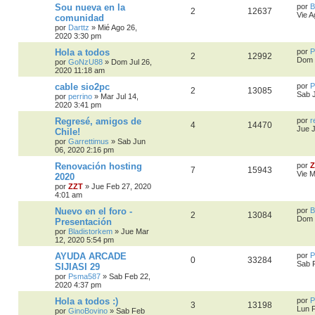
Sou nueva en la
por
B
2
12637
Vie A
comunidad
por
Darttz
»
Mié Ago 26,
2020 3:30 pm
Hola a todos
por
P
2
12992
Dom 
por
GoNzU88
»
Dom Jul 26,
2020 11:18 am
cable sio2pc
por
P
2
13085
Sab J
por
perrino
»
Mar Jul 14,
2020 3:41 pm
Regresé, amigos de
por
r
4
14470
Jue 
Chile!
por
Garrettimus
»
Sab Jun
06, 2020 2:16 pm
Renovación hosting
por
Z
7
15943
Vie M
2020
por
ZZT
»
Jue Feb 27, 2020
4:01 am
Nuevo en el foro -
por
B
2
13084
Dom 
Presentación
por
Bladistorkem
»
Jue Mar
12, 2020 5:54 pm
AYUDA ARCADE
por
P
0
33284
Sab 
SIJIASI 29
por
Psma587
»
Sab Feb 22,
2020 4:37 pm
Hola a todos :)
por
P
3
13198
Lun 
por
GinoBovino
»
Sab Feb