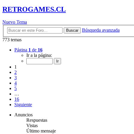
RETROGAMES.CL
Nuevo Tema
Búsqueda avanzada
Buscar
773 temas
Página
1
de
16
Ir a la página:
1
2
3
4
5
…
16
Siguiente
Anuncios
Respuestas
Vistas
Último mensaje