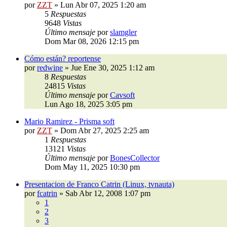
por
ZZT
»
Lun Abr 07, 2025 1:20 am
5
Respuestas
9648
Vistas
Último mensaje
por
slamgler
Dom Mar 08, 2026 12:15 pm
Cómo están? reportense
por
redwine
»
Jue Ene 30, 2025 1:12 am
8
Respuestas
24815
Vistas
Último mensaje
por
Cavsoft
Lun Ago 18, 2025 3:05 pm
Mario Ramirez - Prisma soft
por
ZZT
»
Dom Abr 27, 2025 2:25 am
1
Respuestas
13121
Vistas
Último mensaje
por
BonesCollector
Dom May 11, 2025 10:30 pm
Presentacion de Franco Catrin (Linux, tvnauta)
por
fcatrin
»
Sab Abr 12, 2008 1:07 pm
1
2
3