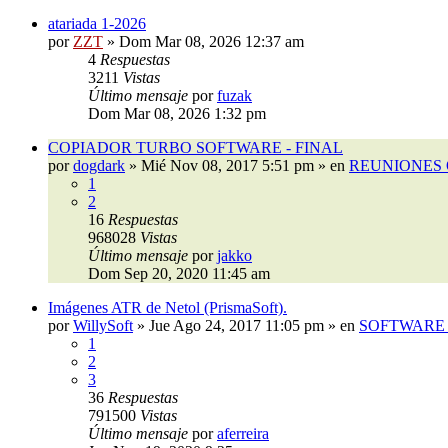
atariada 1-2026
por
ZZT
»
Dom Mar 08, 2026 12:37 am
4
Respuestas
3211
Vistas
Último mensaje
por
fuzak
Dom Mar 08, 2026 1:32 pm
COPIADOR TURBO SOFTWARE - FINAL
por
dogdark
»
Mié Nov 08, 2017 5:51 pm
» en
REUNIONES 
1
2
16
Respuestas
968028
Vistas
Último mensaje
por
jakko
Dom Sep 20, 2020 11:45 am
Imágenes ATR de Netol (PrismaSoft).
por
WillySoft
»
Jue Ago 24, 2017 11:05 pm
» en
SOFTWARE 
1
2
3
36
Respuestas
791500
Vistas
Último mensaje
por
aferreira