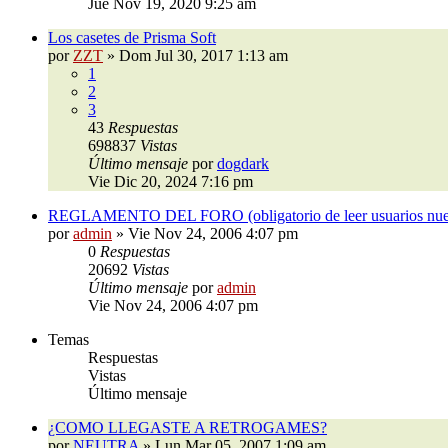
Jue Nov 19, 2020 9:25 am
Los casetes de Prisma Soft
por
ZZT
»
Dom Jul 30, 2017 1:13 am
1
2
3
43
Respuestas
698837
Vistas
Último mensaje
por
dogdark
Vie Dic 20, 2024 7:16 pm
REGLAMENTO DEL FORO (obligatorio de leer usuarios nue
por
admin
»
Vie Nov 24, 2006 4:07 pm
0
Respuestas
20692
Vistas
Último mensaje
por
admin
Vie Nov 24, 2006 4:07 pm
Temas
Respuestas
Vistas
Último mensaje
¿COMO LLEGASTE A RETROGAMES?
por
NEUTRA
»
Lun Mar 05, 2007 1:09 am