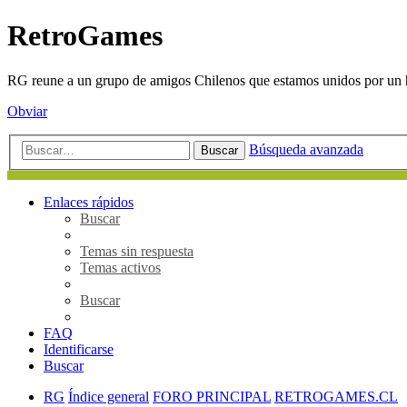
RetroGames
RG reune a un grupo de amigos Chilenos que estamos unidos por un h
Obviar
Búsqueda avanzada
Buscar
Enlaces rápidos
Buscar
Temas sin respuesta
Temas activos
Buscar
FAQ
Identificarse
Buscar
RG
Índice general
FORO PRINCIPAL
RETROGAMES.CL