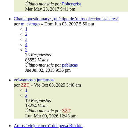
Último mensaje
por
Poltergeist
Mar May 23, 2017 9:41 pm
Chantaquestionnary: ¿qué tipo de 'retrocoleccionista' eres?
por
m_estrugo
»
Dom Jun 03, 2007 5:50 pm
1
2
3
4
5
73
Respuestas
86552
Vistas
Último mensaje
por
pablucas
Jue Jul 02, 2015 9:36 pm
vol-vamos a juntarnos
por
ZZT
»
Vie Oct 03, 2025 3:40 am
1
2
19
Respuestas
13254
Vistas
Último mensaje
por
ZZT
Lun Mar 09, 2026 12:43 am
Adios "viejo carero" del persa Bio bio