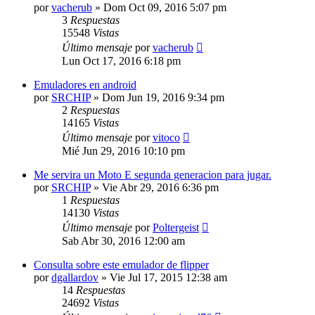
por
vacherub
»
Dom Oct 09, 2016 5:07 pm
3
Respuestas
15548
Vistas
Último mensaje
por
vacherub
Lun Oct 17, 2016 6:18 pm
Emuladores en android
por
SRCHIP
»
Dom Jun 19, 2016 9:34 pm
2
Respuestas
14165
Vistas
Último mensaje
por
vitoco
Mié Jun 29, 2016 10:10 pm
Me servira un Moto E segunda generacion para jugar.
por
SRCHIP
»
Vie Abr 29, 2016 6:36 pm
1
Respuestas
14130
Vistas
Último mensaje
por
Poltergeist
Sab Abr 30, 2016 12:00 am
Consulta sobre este emulador de flipper
por
dgallardov
»
Vie Jul 17, 2015 12:38 am
14
Respuestas
24692
Vistas