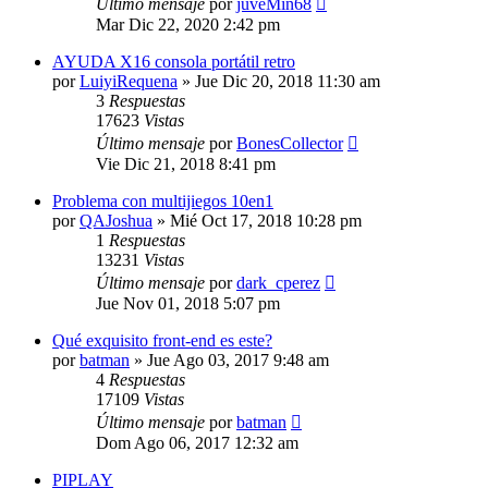
Último mensaje
por
juveMin68
Mar Dic 22, 2020 2:42 pm
AYUDA X16 consola portátil retro
por
LuiyiRequena
»
Jue Dic 20, 2018 11:30 am
3
Respuestas
17623
Vistas
Último mensaje
por
BonesCollector
Vie Dic 21, 2018 8:41 pm
Problema con multijiegos 10en1
por
QAJoshua
»
Mié Oct 17, 2018 10:28 pm
1
Respuestas
13231
Vistas
Último mensaje
por
dark_cperez
Jue Nov 01, 2018 5:07 pm
Qué exquisito front-end es este?
por
batman
»
Jue Ago 03, 2017 9:48 am
4
Respuestas
17109
Vistas
Último mensaje
por
batman
Dom Ago 06, 2017 12:32 am
PIPLAY