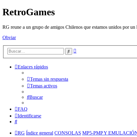
RetroGames
RG reune a un grupo de amigos Chilenos que estamos unidos por un h
Obviar
Búsqueda
Buscar
avanzada
Enlaces rápidos
Temas sin respuesta
Temas activos
Buscar
FAQ
Identificarse
Buscar
RG
Índice general
CONSOLAS
MP5-PMP Y EMULACIÓ