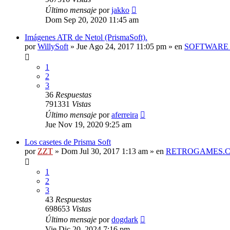
Último mensaje
por
jakko
Dom Sep 20, 2020 11:45 am
Imágenes ATR de Netol (PrismaSoft).
por
WillySoft
»
Jue Ago 24, 2017 11:05 pm
» en
SOFTWARE 
1
2
3
36
Respuestas
791331
Vistas
Último mensaje
por
aferreira
Jue Nov 19, 2020 9:25 am
Los casetes de Prisma Soft
por
ZZT
»
Dom Jul 30, 2017 1:13 am
» en
RETROGAMES.
1
2
3
43
Respuestas
698653
Vistas
Último mensaje
por
dogdark
Vie Dic 20, 2024 7:16 pm