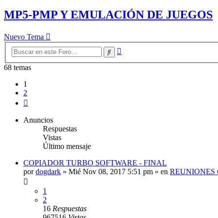
MP5-PMP Y EMULACIÓN DE JUEGOS
Nuevo Tema
Búsqueda
Buscar
avanzada
68 temas
1
2
Siguiente
Anuncios
Respuestas
Vistas
Último mensaje
COPIADOR TURBO SOFTWARE - FINAL
por
dogdark
»
Mié Nov 08, 2017 5:51 pm
» en
REUNIONES 
1
2
16
Respuestas
967516
Vistas