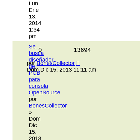
Lun
Ene
13,
2014
1:34
pm
Se
0
13694
busca
diseñador
por
BonesCollector
de
Dom Dic 15, 2013 11:11 am
PCB
para
consola
OpenSource
por
BonesCollector
»
Dom
Dic
15,
2013