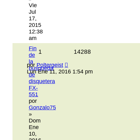
Vie
Jul
17,
2015
12:38
am
Fin
1
14288
de
la
por
Poltergeist
busqueda
Lun Ene 11, 2016 1:54 pm
de
disquetera
FX-
551
por
Gonzalo75
»
Dom
Ene
10,