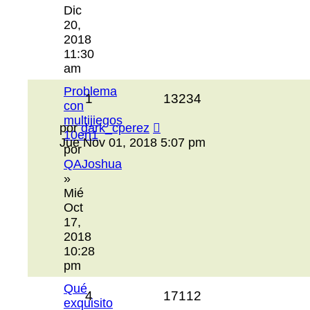
Dic
20,
2018
11:30
am
Problema
1
13234
con
multijiegos
por
dark_cperez
10en1
Jue Nov 01, 2018 5:07 pm
por
QAJoshua
»
Mié
Oct
17,
2018
10:28
pm
Qué
4
17112
exquisito