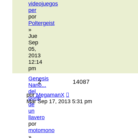
videojuegos
per
por
Poltergeist
»
Jue
Sep
05,
2013
12:14
pm
Genesis
2
14087
Nano...
del
por
MegamanX
porte
Mar Sep 17, 2013 5:31 pm
de
un
llavero
por
motomono
»