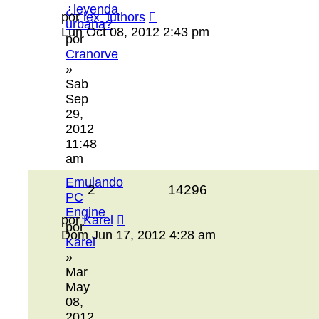
¿leyenda
por
lex_luthors
urbana?
Lun Oct 08, 2012 2:43 pm
por
Cranorve
»
Sab
Sep
29,
2012
11:48
am
Emulando
2
14296
PC
Engine
por
Karel
por
Dom Jun 17, 2012 4:28 am
Karel
»
Mar
May
08,
2012