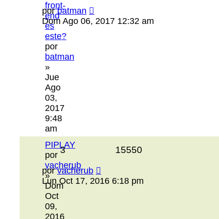
front-
por
batman
end
Dom Ago 06, 2017 12:32 am
es
este?
por
batman
»
Jue
Ago
03,
2017
9:48
am
PIPLAY
3
15550
por
vacherub
por
vacherub
»
Lun Oct 17, 2016 6:18 pm
Dom
Oct
09,
2016