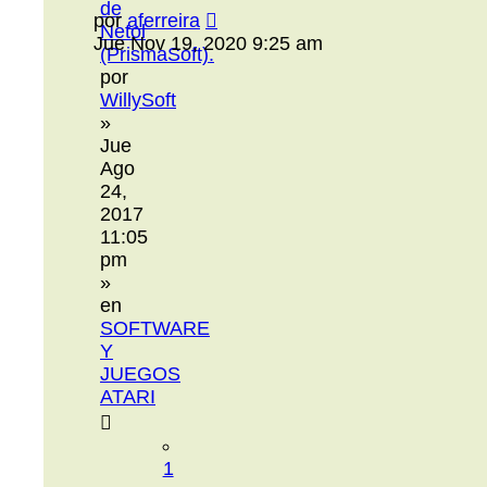
de
por
aferreira
Netol
Jue Nov 19, 2020 9:25 am
(PrismaSoft).
por
WillySoft
»
Jue
Ago
24,
2017
11:05
pm
»
en
SOFTWARE
Y
JUEGOS
ATARI
1