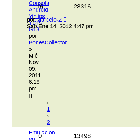
Consola
16
28316
Android
Yinlips
por
Marcelo-Z
YDP-
Sab Ene 14, 2012 4:47 pm
G18
por
BonesCollector
»
Mié
Nov
09,
2011
6:18
pm
1
2
Emulacion
0
13498
en