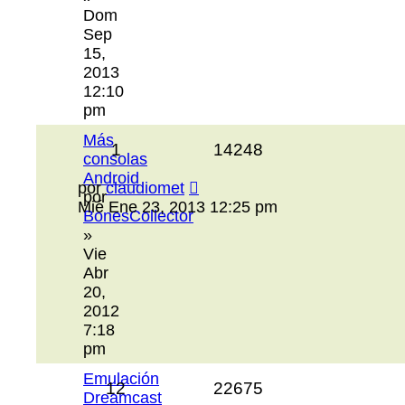
Dom
Sep
15,
2013
12:10
pm
Más
1
14248
consolas
Android
por
claudiomet
por
Mié Ene 23, 2013 12:25 pm
BonesCollector
»
Vie
Abr
20,
2012
7:18
pm
Emulación
12
22675
Dreamcast