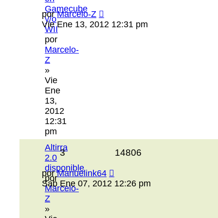
Gamecube
por
Marcelo-Z
y/o
Vie Ene 13, 2012 12:31 pm
WII
por
Marcelo-
Z
»
Vie
Ene
13,
2012
12:31
pm
Altirra
3
14806
2.0
disponible
por
Manuelink64
por
Sab Ene 07, 2012 12:26 pm
Marcelo-
Z
»