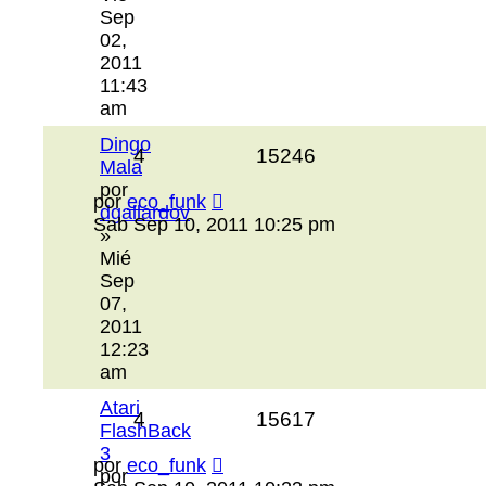
Sep
02,
2011
11:43
am
Dingo
4
15246
Mala
por
por
eco_funk
dgallardov
Sab Sep 10, 2011 10:25 pm
»
Mié
Sep
07,
2011
12:23
am
Atari
4
15617
FlashBack
3
por
eco_funk
por