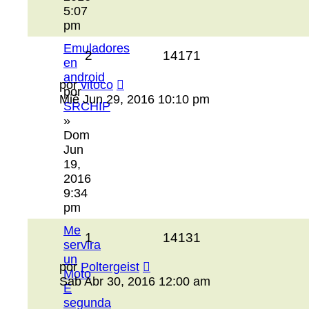
5:07
pm
Emuladores
2
14171
en
android
por
vitoco
por
Mié Jun 29, 2016 10:10 pm
SRCHIP
»
Dom
Jun
19,
2016
9:34
pm
Me
1
14131
servira
un
por
Poltergeist
Moto
Sab Abr 30, 2016 12:00 am
E
segunda