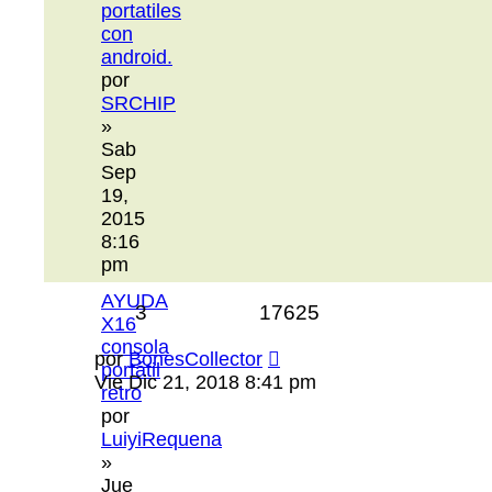
portatiles
con
android.
por
SRCHIP
»
Sab
Sep
19,
2015
8:16
pm
AYUDA
3
17625
X16
consola
por
BonesCollector
portátil
Vie Dic 21, 2018 8:41 pm
retro
por
LuiyiRequena
»
Jue