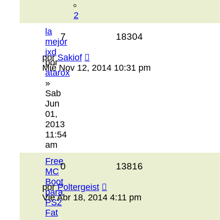
2
la
7
18304
mejor
jxd
por
Sakiof
por
Mié Nov 12, 2014 10:31 pm
atarox
»
Sab
Jun
01,
2013
11:54
am
Free
0
13816
MC
Boot
por
Poltergeist
para
Vie Abr 18, 2014 4:11 pm
PS2
Fat