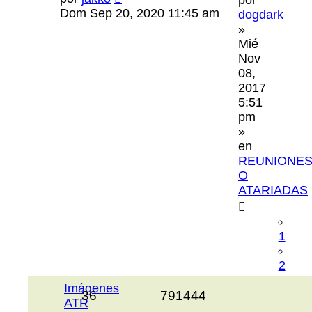
Dom Sep 20, 2020 11:45 am
dogdark
»
Mié
Nov
08,
2017
5:51
pm
»
en
REUNIONE
O
ATARIADAS
1
2
Imágenes
36
791444
ATR