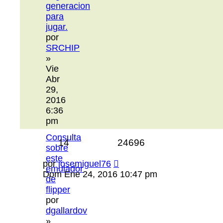
generacion
para
jugar.
por
SRCHIP
»
Vie
Abr
29,
2016
6:36
pm
Consulta
14
24696
sobre
este
por
josemiguel76
emulador
Dom Ene 24, 2016 10:47 pm
de
flipper
por
dgallardov
»