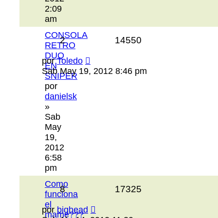
2:09
am
CONSOLA
2
14550
RETRO
DUO
por
Toledo
EN
Sab May 19, 2012 8:46 pm
SNIPER
por
danielsk
»
Sab
May
19,
2012
6:58
pm
Como
8
17325
funciona
el
por
bighead
mame???