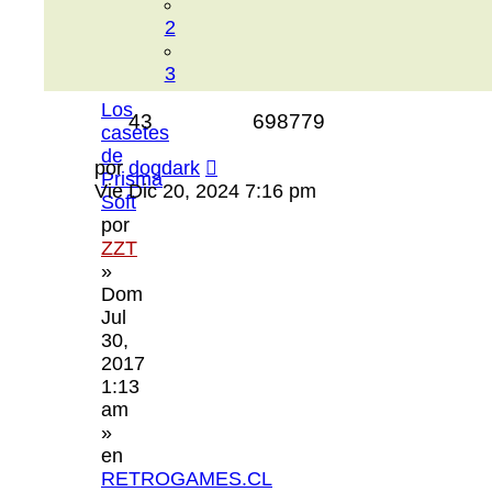
2
3
Los
43
698779
casetes
de
por
dogdark
Prisma
Vie Dic 20, 2024 7:16 pm
Soft
por
ZZT
»
Dom
Jul
30,
2017
1:13
am
»
en
RETROGAMES.CL