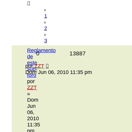
1
2
3
Reglamento
0
13887
de
este
por
ZZT
sub-
Dom Jun 06, 2010 11:35 pm
foro
por
ZZT
»
Dom
Jun
06,
2010
11:35
pm