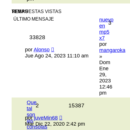
TEMAS
RESPUESTAS
VISTAS
ÚLTIMO MENSAJE
nuevo
3
en
mp5
33828
x7
por
por
Alonso
mangaroka
Jue Ago 24, 2023 11:10 am
»
Dom
Ene
29,
2023
12:46
pm
Que
2
15387
tal
son
por
juveMin68
las
Mar Dic 22, 2020 2:42 pm
consolas