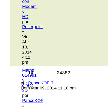
con
Modem
y
HD
por
Poltergeist
»
Vie
Abr
18,
2014
4:11
pm
Mame
14
24882
0149u1
y
por
PanxoKOF
direct
Dom Mar 09, 2014 11:18 pm
3D
por
PanxoKOF
»