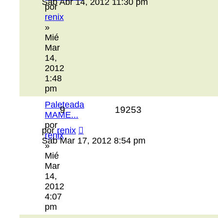
Sab Abr 14, 2012 11:30 pm
por
renix
»
Mié
Mar
14,
2012
1:48
pm
Paleteada
9
19253
MAME...
por
por
renix
renix
Sab Mar 17, 2012 8:54 pm
»
Mié
Mar
14,
2012
4:07
pm