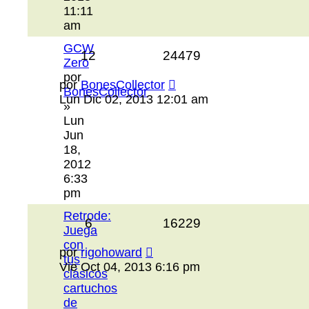
11:11
am
GCW
12
24479
Zero
por
por
BonesCollector
BonesCollector
Lun Dic 02, 2013 12:01 am
»
Lun
Jun
18,
2012
6:33
pm
Retrode:
6
16229
Juega
con
por
rigohoward
tus
Vie Oct 04, 2013 6:16 pm
clásicos
cartuchos
de