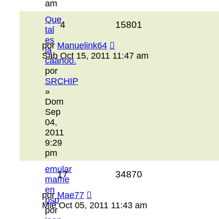
am
Que
4
15801
tal
es
por
Manuelink64
la
Sab Oct 15, 2011 11:47 am
caanoo.
por
SRCHIP
»
Dom
Sep
04,
2011
9:29
pm
emular
17
34870
mame
en
por
Mae77
psp
Mié Oct 05, 2011 11:43 am
por