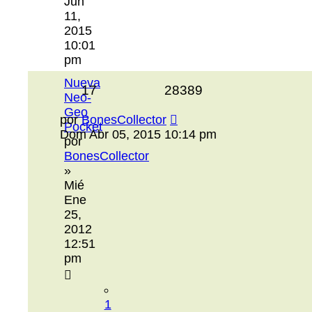
Jun
11,
2015
10:01
pm
Nueva
17
28389
Neo-
Geo
por
BonesCollector
Pocket
Dom Abr 05, 2015 10:14 pm
por
BonesCollector
»
Mié
Ene
25,
2012
12:51
pm
1