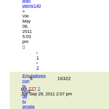
jean
pierre140
»
Vie
May
06,
2011
5:03
pm
1
2
Emuladores
5
16322
con
la
por
ZZT
bios
Jue Sep 29, 2011 2:07 pm
de
tu
propia