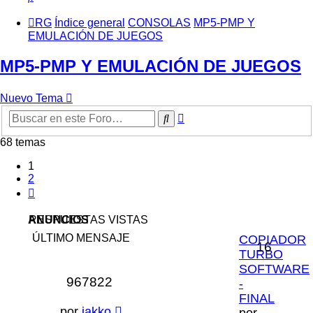
RG
Índice general
CONSOLAS
MP5-PMP Y
EMULACIÓN DE JUEGOS
MP5-PMP Y EMULACIÓN DE JUEGOS
Nuevo Tema
Búsqueda
Buscar
avanzada
68 temas
1
2
Siguiente
ANUNCIOS
RESPUESTAS
VISTAS
ÚLTIMO MENSAJE
COPIADOR
16
TURBO
SOFTWARE
967822
-
FINAL
por
jakko
por