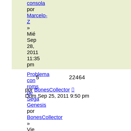
consola
por
Marcelo-
Z
»
Mié
Sep
28,
2011
11:35
pm
Problema
5
22464
con
roms
por
BonesCollector
de
Dom Sep 25, 2011 9:50 pm
Sega
Genesis
por
BonesCollector
»
Vie