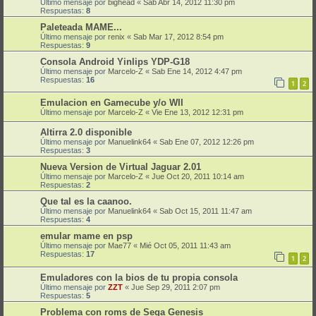
Último mensaje por
bighead
«
Sab Abr 14, 2012 11:30 pm
Respuestas:
8
Paleteada MAME...
Último mensaje por
renix
«
Sab Mar 17, 2012 8:54 pm
Respuestas:
9
Consola Android Yinlips YDP-G18
Último mensaje por
Marcelo-Z
«
Sab Ene 14, 2012 4:47 pm
Respuestas:
16
1
2
Emulacion en Gamecube y/o WII
Último mensaje por
Marcelo-Z
«
Vie Ene 13, 2012 12:31 pm
Altirra 2.0 disponible
Último mensaje por
Manuelink64
«
Sab Ene 07, 2012 12:26 pm
Respuestas:
3
Nueva Version de Virtual Jaguar 2.01
Último mensaje por
Marcelo-Z
«
Jue Oct 20, 2011 10:14 am
Respuestas:
2
Que tal es la caanoo.
Último mensaje por
Manuelink64
«
Sab Oct 15, 2011 11:47 am
Respuestas:
4
emular mame en psp
Último mensaje por
Mae77
«
Mié Oct 05, 2011 11:43 am
Respuestas:
17
1
2
Emuladores con la bios de tu propia consola
Último mensaje por
ZZT
«
Jue Sep 29, 2011 2:07 pm
Respuestas:
5
Problema con roms de Sega Genesis