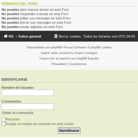
PERMISOS DEL FORO
No puedes
abrir nuevos temas en este Foro
No puedes
responder a temas en este Foro
No puedes
editar sus mensajes en este Foro
No puedes
borrar sus mensajes en este Foro
No puedes
enviar adjuntos en este Foro
RG
Índice general
Borrar cookies
Todos los horarios son
UTC-04:00
Desarrollado por
phpBB
® Forum Software © phpBB Limited
saphic style created by
Sopel
|
nextgen
Traducción al español por
phpBB España
Privacidad
|
Condiciones
IDENTIFICARSE
Nombre de Usuario:
Contraseña:
Olvidé mi contraseña
Recordar
Ocultar mi estado de conexión en esta sesión