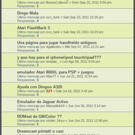
Último mensaje por
BonesCollector
«
Dom Sep 25, 2011 9:50 pm
Respuestas:
5
Dingo Mala
Último mensaje por
eco_funk
«
Sab Sep 10, 2011 10:25 pm
Respuestas:
4
Atari FlashBack 3
Último mensaje por
eco_funk
«
Sab Sep 10, 2011 10:23 pm
Respuestas:
4
Una página para jugar handhelds antiguos
Último mensaje por
dgallardov
«
Mié Sep 07, 2011 12:21 am
Respuestas:
8
y que hay para el iphone/ipod touch/ipad???
Último mensaje por
templar_
«
Lun Ago 08, 2011 9:54 pm
Respuestas:
2
emulador Atari 800XL para PSP + juegos
Último mensaje por
Mae77
«
Jue Jul 21, 2011 11:54 am
Respuestas:
4
Ayuda con Dingoo A320
Último mensaje por
ZZT
«
Sab Jul 16, 2011 2:42 pm
Respuestas:
9
Emulador de Jaguar Activo
Último mensaje por
Manuelink64
«
Jue Jun 30, 2011 3:14 am
Respuestas:
1
ROMset de GB/Color ??
Último mensaje por
strider_hiryu
«
Jue Jun 23, 2011 12:58 pm
Respuestas:
5
Dreamcast pórtatil o casi