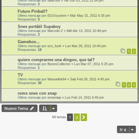
Último mensaje por
fabichux
«
Vie Jun 03, 2011 11:04 pm
Respuestas:
2
Future Pinball?
Último mensaje por
EGOsystem
«
Mar May 31, 2011 6:35 pm
Respuestas:
5
Snes portátil Supaboy
Último mensaje por
Marcelo-Z
«
Mié Abr 13, 2011 10:48 pm
Respuestas:
2
Gamebox...
Último mensaje por
eco_funk
«
Lun Mar 28, 2011 10:40 pm
Respuestas:
18
1
2
quiero comprarme una dingoo, que tal?
Último mensaje por
BonesCollector
«
Lun Mar 07, 2011 5:25 pm
Respuestas:
1
TV
Último mensaje por
Manuelink64
«
Sab Feb 26, 2011 4:45 pm
Respuestas:
30
1
2
3
roms snes con snap
Último mensaje por
enoeniap
«
Lun Feb 14, 2011 6:49 pm
Nuevo Tema
1
2
Siguiente
68 temas
Ir a