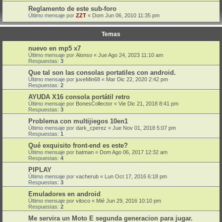
Reglamento de este sub-foro
Último mensaje por
ZZT
«
Dom Jun 06, 2010 11:35 pm
Temas
nuevo en mp5 x7
Último mensaje por
Alonso
«
Jue Ago 24, 2023 11:10 am
Respuestas:
3
Que tal son las consolas portatiles con android.
Último mensaje por
juveMin68
«
Mar Dic 22, 2020 2:42 pm
Respuestas:
2
AYUDA X16 consola portátil retro
Último mensaje por
BonesCollector
«
Vie Dic 21, 2018 8:41 pm
Respuestas:
3
Problema con multijiegos 10en1
Último mensaje por
dark_cperez
«
Jue Nov 01, 2018 5:07 pm
Respuestas:
1
Qué exquisito front-end es este?
Último mensaje por
batman
«
Dom Ago 06, 2017 12:32 am
Respuestas:
4
PIPLAY
Último mensaje por
vacherub
«
Lun Oct 17, 2016 6:18 pm
Respuestas:
3
Emuladores en android
Último mensaje por
vitoco
«
Mié Jun 29, 2016 10:10 pm
Respuestas:
2
Me servira un Moto E segunda generacion para jugar.