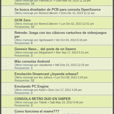
Último mensaje por
PanxoKOF
«
Dom Mar 09, 2014 11:18 pm
Respuestas:
14
Se busca diseñador de PCB para consola OpenSource
Último mensaje por
BonesCollector
«
Dom Dic 15, 2013 11:11 am
GCW Zero
Último mensaje por
BonesCollector
«
Lun Dic 02, 2013 12:01 am
Respuestas:
12
Retrode: Juega con tus clásicos cartuchos de videojuegos
per
Último mensaje por
rigohoward
«
Vie Oct 04, 2013 6:16 pm
Respuestas:
6
Genesis Nano... del porte de un llavero
Último mensaje por
MegamanX
«
Mar Sep 17, 2013 5:31 pm
Respuestas:
2
Más consolas Android
Último mensaje por
claudiomet
«
Mié Ene 23, 2013 12:25 pm
Respuestas:
1
Emulación Dreamcast ¿leyenda urbana?
Último mensaje por
lex_luthors
«
Lun Oct 08, 2012 2:43 pm
Respuestas:
12
Emulando PC Engine
Último mensaje por
Karel
«
Dom Jun 17, 2012 4:28 am
Respuestas:
2
CONSOLA RETRO DUO EN SNIPER
Último mensaje por
Toledo
«
Sab May 19, 2012 8:46 pm
Respuestas:
2
Como funciona el mame???