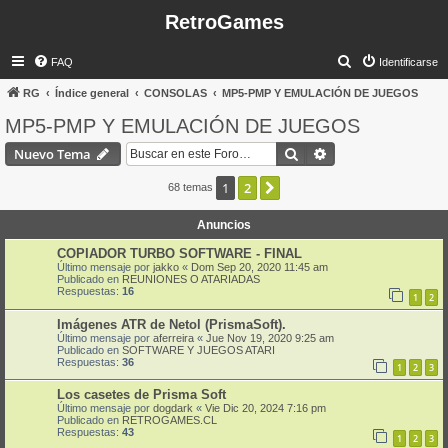
RetroGames
B
FAQ
Identificarse
u
RG
Índice general
CONSOLAS
MP5-PMP Y EMULACIÓN DE JUEGOS
s
MP5-PMP Y EMULACIÓN DE JUEGOS
c
Buscar
Búsqueda avanzad
Nuevo Tema
a
r
1
2
Siguiente
68 temas
Anuncios
COPIADOR TURBO SOFTWARE - FINAL
Último mensaje por
jakko
«
Dom Sep 20, 2020 11:45 am
Publicado en
REUNIONES O ATARIADAS
Respuestas:
16
1
2
Imágenes ATR de Netol (PrismaSoft).
Último mensaje por
aferreira
«
Jue Nov 19, 2020 9:25 am
Publicado en
SOFTWARE Y JUEGOS ATARI
Respuestas:
36
1
2
3
Los casetes de Prisma Soft
Último mensaje por
dogdark
«
Vie Dic 20, 2024 7:16 pm
Publicado en
RETROGAMES.CL
Respuestas:
43
1
2
3