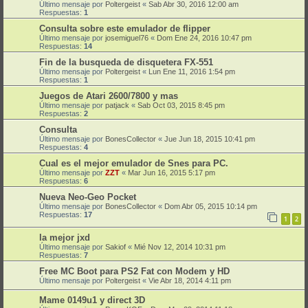
Último mensaje por
Poltergeist
«
Sab Abr 30, 2016 12:00 am
Respuestas:
1
Consulta sobre este emulador de flipper
Último mensaje por
josemiguel76
«
Dom Ene 24, 2016 10:47 pm
Respuestas:
14
Fin de la busqueda de disquetera FX-551
Último mensaje por
Poltergeist
«
Lun Ene 11, 2016 1:54 pm
Respuestas:
1
Juegos de Atari 2600/7800 y mas
Último mensaje por
patjack
«
Sab Oct 03, 2015 8:45 pm
Respuestas:
2
Consulta
Último mensaje por
BonesCollector
«
Jue Jun 18, 2015 10:41 pm
Respuestas:
4
Cual es el mejor emulador de Snes para PC.
Último mensaje por
ZZT
«
Mar Jun 16, 2015 5:17 pm
Respuestas:
6
Nueva Neo-Geo Pocket
Último mensaje por
BonesCollector
«
Dom Abr 05, 2015 10:14 pm
Respuestas:
17
1
2
la mejor jxd
Último mensaje por
Sakiof
«
Mié Nov 12, 2014 10:31 pm
Respuestas:
7
Free MC Boot para PS2 Fat con Modem y HD
Último mensaje por
Poltergeist
«
Vie Abr 18, 2014 4:11 pm
Mame 0149u1 y direct 3D