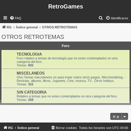
RetroGames
B
FAQ
Identificarse
u
RG
Índice general
OTROS RETROTEMAS
s
OTROS RETROTEMAS
c
Foro
a
r
TECNOLOGIA
Foro relativo a temas de tecnología que no esten contemplados en otra
categoría del foro.
Temas:
655
MISCELANEOS
Otro Temas miscelaneos es para tratar sobre otros juegos, Merchandising, -
Revistas, albums, libros, Juguetes, Cine, musica, TV , Otros hobbys.
Temas:
322
SIN CATEGORIA
Relativo a temas que no esten contemplados en otra categoria del foro.
Temas:
258
Ir a
RG
Índice general
Borrar cookies
Todos los horarios son
UTC-04:00