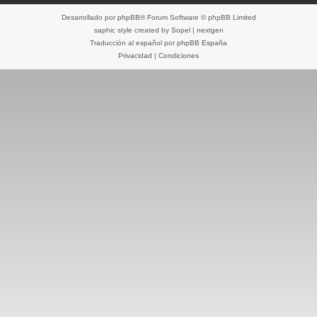
Desarrollado por
phpBB
® Forum Software © phpBB Limited
saphic style created by
Sopel
|
nextgen
Traducción al español por
phpBB España
Privacidad
|
Condiciones