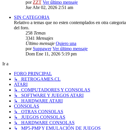
por
ZZT
Ver último mensaje
Jue Abr 02, 2026 2:51 am
SIN CATEGORIA
Relativo a temas que no esten contemplados en otra categoria
del foro.
258
Temas
3341
Mensajes
Último mensaje
Quiero una
por
Suppawer
Ver último mensaje
Dom Ene 11, 2026 5:19 pm
Ir a
FORO PRINCIPAL
↳ RETROGAMES.CL
ATARI
↳ COMPUTADORES Y CONSOLAS
↳ SOFTWARE Y JUEGOS ATARI
↳ HARDWARE ATARI
CONSOLAS
↳ OTRAS CONSOLAS
↳ JUEGOS CONSOLAS
↳ HARDWARE CONSOLAS
↳ MP5-PMP Y EMULACIÓN DE JUEGOS