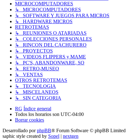
MICROCOMPUTADORES
↳ MICROCOMPUTADORES
↳ SOFTWARE Y JUEGOS PARA MICROS
↳ HARDWARE MICROS
RETROTEMAS
↳ REUNIONES O ATARIADAS
↳ COLECCIONES PERSONALES
↳ RINCON DEL CACHURERO
↳ PROYECTOS
↳ VIDEOS FLIPPERS y MAME
↳ PC'S, ABANDONWARE, SO
↳ RETRO-MUSEO
↳ VENTAS
OTROS RETROTEMAS
↳ TECNOLOGIA
↳ MISCELANEOS
↳ SIN CATEGORIA
RG
Índice general
Todos los horarios son
UTC-04:00
Borrar cookies
Desarrollado por
phpBB
® Forum Software © phpBB Limited
saphic style created by
Sopel
|
nextgen