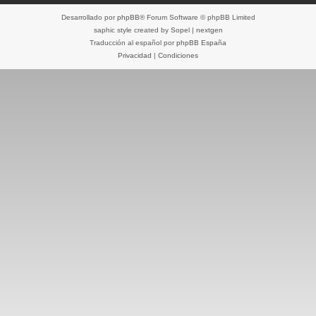
Desarrollado por
phpBB
® Forum Software © phpBB Limited
saphic style created by
Sopel
|
nextgen
Traducción al español por
phpBB España
Privacidad
|
Condiciones