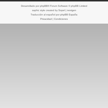
Desarrollado por
phpBB
® Forum Software © phpBB Limited
saphic style created by
Sopel
|
nextgen
Traducción al español por
phpBB España
Privacidad
|
Condiciones