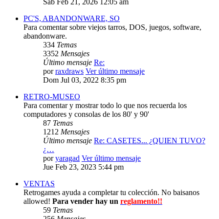
Sab Feb 21, 2026 12:05 am
PC'S, ABANDONWARE, SO
Para comentar sobre viejos tarros, DOS, juegos, software,
abandonware.
334
Temas
3352
Mensajes
Último mensaje
Re:
por
raxdraws
Ver último mensaje
Dom Jul 03, 2022 8:35 pm
RETRO-MUSEO
Para comentar y mostrar todo lo que nos recuerda los
computadores y consolas de los 80' y 90'
87
Temas
1212
Mensajes
Último mensaje
Re: CASETES... ¿QUIEN TUVO?
¿…
por
yaragad
Ver último mensaje
Jue Feb 23, 2023 5:44 pm
VENTAS
Retrogames ayuda a completar tu colección. No baisanos
allowed!
Para vender hay un
reglamento!!
59
Temas
256
Mensajes