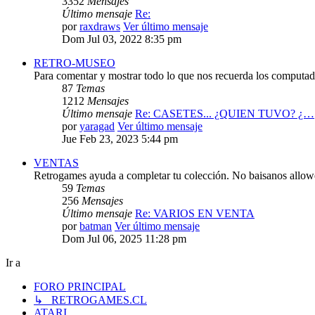
3352
Mensajes
Último mensaje
Re:
por
raxdraws
Ver último mensaje
Dom Jul 03, 2022 8:35 pm
RETRO-MUSEO
Para comentar y mostrar todo lo que nos recuerda los computado
87
Temas
1212
Mensajes
Último mensaje
Re: CASETES... ¿QUIEN TUVO? ¿…
por
yaragad
Ver último mensaje
Jue Feb 23, 2023 5:44 pm
VENTAS
Retrogames ayuda a completar tu colección. No baisanos allo
59
Temas
256
Mensajes
Último mensaje
Re: VARIOS EN VENTA
por
batman
Ver último mensaje
Dom Jul 06, 2025 11:28 pm
Ir a
FORO PRINCIPAL
↳ RETROGAMES.CL
ATARI