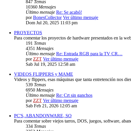
847
Temas
10360
Mensajes
Último mensaje
Re: Se acabó!
por
BonesCollector
Ver último mensaje
Dom Jul 20, 2025 11:03 pm
PROYECTOS
Para comentar los proyectos de hardware presentados en la web
191
Temas
4351
Mensajes
Último mensaje
Re: Entrada RGB para la TV CR…
por
ZZT
Ver último mensaje
Sab Jul 19, 2025 12:58 am
VIDEOS FLIPPERS y MAME
Videos y flippers, esas máquinas que tanta entretención nos die
539
Temas
6950
Mensajes
Último mensaje
Re: Crt sin ganchos
por
ZZT
Ver último mensaje
Sab Feb 21, 2026 12:05 am
PC'S, ABANDONWARE, SO
Para comentar sobre viejos tarros, DOS, juegos, software, aba
334
Temas