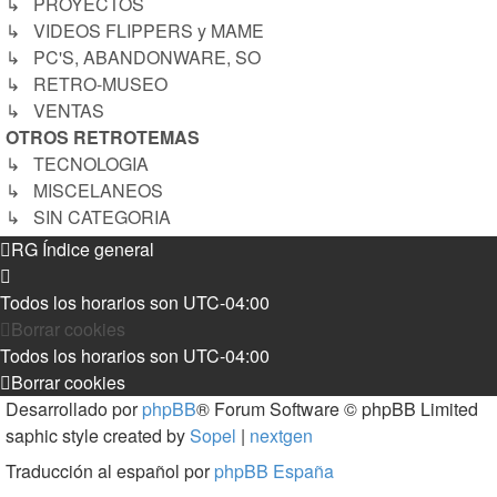
↳ PROYECTOS
↳ VIDEOS FLIPPERS y MAME
↳ PC'S, ABANDONWARE, SO
↳ RETRO-MUSEO
↳ VENTAS
OTROS RETROTEMAS
↳ TECNOLOGIA
↳ MISCELANEOS
↳ SIN CATEGORIA
RG
Índice general
Todos los horarios son
UTC-04:00
Borrar cookies
Todos los horarios son
UTC-04:00
Borrar cookies
Desarrollado por
phpBB
® Forum Software © phpBB Limited
saphic style created by
Sopel
|
nextgen
Traducción al español por
phpBB España