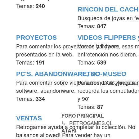
Temas:
240
RINCON DEL CAC
Busqueda de joyas en fe
Temas:
847
PROYECTOS
VIDEOS FLIPPERS
Para comentar los proyectos de hardware
Videos y flippers, esas 
presentados en la web.
entretención nos dieron.
Temas:
191
Temas:
539
PC'S, ABANDONWARE, SO
RETRO-MUSEO
Para comentar sobre viejos tarros, DOS, juegos,
Para comentar y mostrar
software, abandonware.
recuerda los computador
Temas:
334
y 90'
Temas:
87
FORO PRINCIPAL
VENTAS
↳ RETROGAMES.CL
Retrogames ayuda a completar tu colección. No
ATARI
baisanos allowed!
Para vender hay un