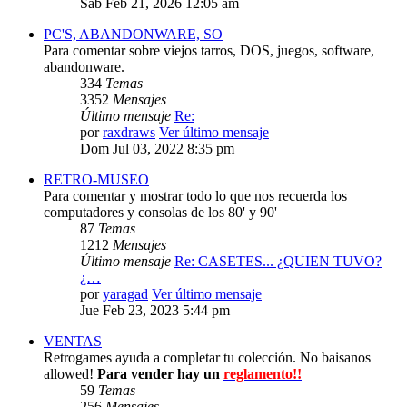
Sab Feb 21, 2026 12:05 am
PC'S, ABANDONWARE, SO
Para comentar sobre viejos tarros, DOS, juegos, software,
abandonware.
334
Temas
3352
Mensajes
Último mensaje
Re:
por
raxdraws
Ver último mensaje
Dom Jul 03, 2022 8:35 pm
RETRO-MUSEO
Para comentar y mostrar todo lo que nos recuerda los
computadores y consolas de los 80' y 90'
87
Temas
1212
Mensajes
Último mensaje
Re: CASETES... ¿QUIEN TUVO?
¿…
por
yaragad
Ver último mensaje
Jue Feb 23, 2023 5:44 pm
VENTAS
Retrogames ayuda a completar tu colección. No baisanos
allowed!
Para vender hay un
reglamento!!
59
Temas
256
Mensajes