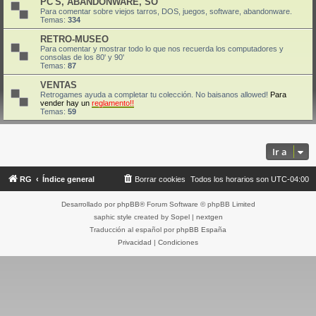
PC'S, ABANDONWARE, SO
Para comentar sobre viejos tarros, DOS, juegos, software, abandonware.
Temas:
334
RETRO-MUSEO
Para comentar y mostrar todo lo que nos recuerda los computadores y
consolas de los 80' y 90'
Temas:
87
VENTAS
Retrogames ayuda a completar tu colección. No baisanos allowed!
Para
vender hay un
reglamento!!
Temas:
59
Ir a
RG
Índice general
Borrar cookies
Todos los horarios son
UTC-04:00
Desarrollado por
phpBB
® Forum Software © phpBB Limited
saphic style created by
Sopel
|
nextgen
Traducción al español por
phpBB España
Privacidad
|
Condiciones