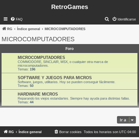
RetroGames
B
FAQ
Identificarse
u
RG
Índice general
MICROCOMPUTADORES
s
MICROCOMPUTADORES
c
Foro
a
r
MICROCOMPUTADORES
COMMODORE, SINCLAIR, MSX, o cualquier otra marca de
microcomputadores.
Temas:
196
SOFTWARE Y JUEGOS PARA MICROS
Software, juegos, utilitarios. Hoy se pueden conseguir fácilmente.
Temas:
50
HARDWARE MICROS
Reparando los viejos estandartes. Siempre hay ayuda para distintas fallas.
Temas:
44
Ir a
RG
Índice general
Borrar cookies
Todos los horarios son
UTC-04:00