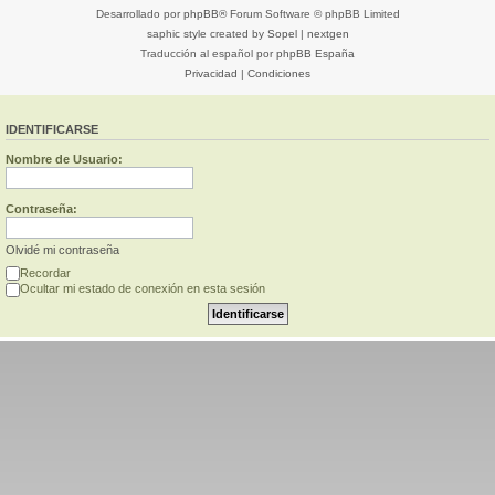
Desarrollado por
phpBB
® Forum Software © phpBB Limited
saphic style created by
Sopel
|
nextgen
Traducción al español por
phpBB España
Privacidad
|
Condiciones
IDENTIFICARSE
Nombre de Usuario:
Contraseña:
Olvidé mi contraseña
Recordar
Ocultar mi estado de conexión en esta sesión