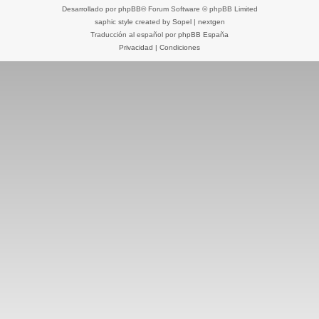
Desarrollado por
phpBB
® Forum Software © phpBB Limited
saphic style created by
Sopel
|
nextgen
Traducción al español por
phpBB España
Privacidad
|
Condiciones