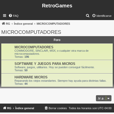
RetroGames
B
FAQ
Identificarse
u
RG
Índice general
MICROCOMPUTADORES
s
MICROCOMPUTADORES
c
Foro
a
r
MICROCOMPUTADORES
COMMODORE, SINCLAIR, MSX, o cualquier otra marca de
microcomputadores.
Temas:
196
SOFTWARE Y JUEGOS PARA MICROS
Software, juegos, utilitarios. Hoy se pueden conseguir fácilmente.
Temas:
50
HARDWARE MICROS
Reparando los viejos estandartes. Siempre hay ayuda para distintas fallas.
Temas:
44
Ir a
RG
Índice general
Borrar cookies
Todos los horarios son
UTC-04:00