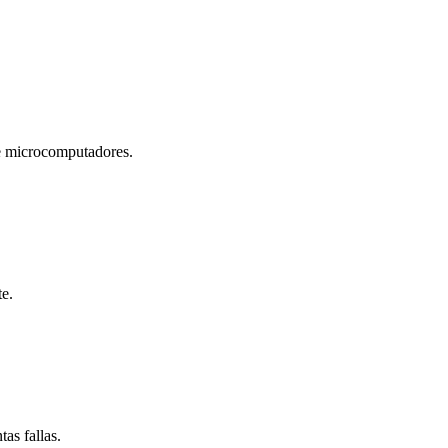
microcomputadores.
te.
as fallas.