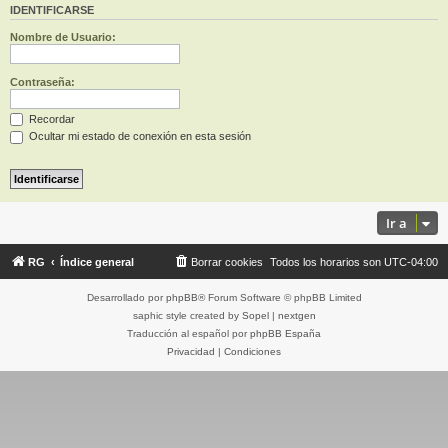
IDENTIFICARSE
Nombre de Usuario:
Contraseña:
Recordar
Ocultar mi estado de conexión en esta sesión
Ir a
RG
Índice general
Borrar cookies
Todos los horarios son
UTC-04:00
Desarrollado por
phpBB
® Forum Software © phpBB Limited
saphic style created by
Sopel
|
nextgen
Traducción al español por
phpBB España
Privacidad
|
Condiciones