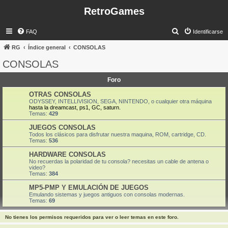
RetroGames
B
FAQ
Identificarse
u
RG
Índice general
CONSOLAS
s
CONSOLAS
c
Foro
a
r
OTRAS CONSOLAS
ODYSSEY, INTELLIVISION, SEGA, NINTENDO, o cualquier otra máquina
hasta la dreamcast, ps1, GC, saturn.
Temas:
429
JUEGOS CONSOLAS
Todos los clásicos para disfrutar nuestra maquina, ROM, cartridge, CD.
Temas:
536
HARDWARE CONSOLAS
No recuerdas la polaridad de tu consola? necesitas un cable de antena o
video?
Temas:
384
MP5-PMP Y EMULACIÓN DE JUEGOS
Emulando sistemas y juegos antiguos con consolas modernas.
Temas:
69
No tienes los permisos requeridos para ver o leer temas en este foro.