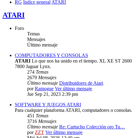
RG
Índice general
ATARI
ATARI
Foro
Temas
Mensajes
Último mensaje
COMPUTADORES Y CONSOLAS
ATARI
Lo que nos ha unido en el tiempo. XL XE ST 2600
7800 Jaguar Lynx.
274
Temas
2679
Mensajes
Último mensaje
Distribuidores de Atari
por
Ramogue
Ver último mensaje
Jue Sep 21, 2023 2:39 pm
SOFTWARE Y JUEGOS ATARI
Para cualquier plataforma ATARI, computadores o consolas.
451
Temas
3716
Mensajes
Último mensaje
Re: Cartucho Colección oro Tu…
por
ZZT
Ver último mensaje
Mié Jul 08, 2026 12:40 am