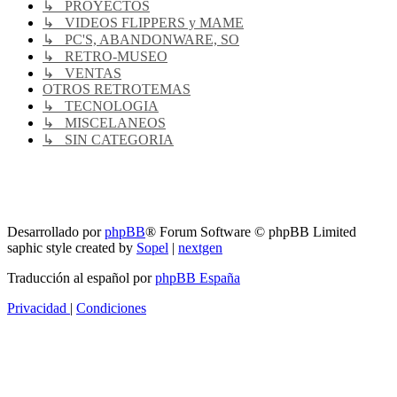
↳ PROYECTOS
↳ VIDEOS FLIPPERS y MAME
↳ PC'S, ABANDONWARE, SO
↳ RETRO-MUSEO
↳ VENTAS
OTROS RETROTEMAS
↳ TECNOLOGIA
↳ MISCELANEOS
↳ SIN CATEGORIA
RG
Índice general
Todos los horarios son
UTC-04:00
Borrar cookies
Desarrollado por
phpBB
® Forum Software © phpBB Limited
saphic style created by
Sopel
|
nextgen
Traducción al español por
phpBB España
Privacidad
|
Condiciones