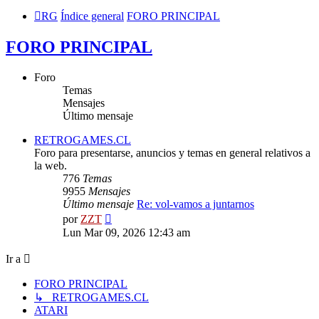
RG
Índice general
FORO PRINCIPAL
FORO PRINCIPAL
Foro
Temas
Mensajes
Último mensaje
RETROGAMES.CL
Foro para presentarse, anuncios y temas en general relativos a
la web.
776
Temas
9955
Mensajes
Último mensaje
Re: vol-vamos a juntarnos
Ver
por
ZZT
último
Lun Mar 09, 2026 12:43 am
mensaje
Ir a
FORO PRINCIPAL
↳ RETROGAMES.CL
ATARI