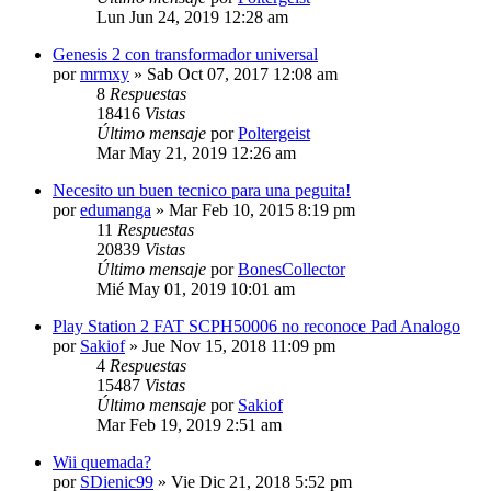
Lun Jun 24, 2019 12:28 am
Genesis 2 con transformador universal
por
mrmxy
»
Sab Oct 07, 2017 12:08 am
8
Respuestas
18416
Vistas
Último mensaje
por
Poltergeist
Mar May 21, 2019 12:26 am
Necesito un buen tecnico para una peguita!
por
edumanga
»
Mar Feb 10, 2015 8:19 pm
11
Respuestas
20839
Vistas
Último mensaje
por
BonesCollector
Mié May 01, 2019 10:01 am
Play Station 2 FAT SCPH50006 no reconoce Pad Analogo
por
Sakiof
»
Jue Nov 15, 2018 11:09 pm
4
Respuestas
15487
Vistas
Último mensaje
por
Sakiof
Mar Feb 19, 2019 2:51 am
Wii quemada?
por
SDienic99
»
Vie Dic 21, 2018 5:52 pm