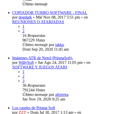
Último mensaje
COPIADOR TURBO SOFTWARE - FINAL
por
dogdark
»
Mié Nov 08, 2017 5:51 pm
» en
REUNIONES O ATARIADAS
1
2
16
Respuestas
967229
Vistas
Último mensaje
por
jakko
Dom Sep 20, 2020 11:45 am
Imágenes ATR de Netol (PrismaSoft).
por
WillySoft
»
Jue Ago 24, 2017 11:05 pm
» en
SOFTWARE Y JUEGOS ATARI
1
2
3
36
Respuestas
791244
Vistas
Último mensaje
por
aferreira
Jue Nov 19, 2020 9:25 am
Los casetes de Prisma Soft
por
ZZT
»
Dom Jul 30, 2017 1:13 am
» en