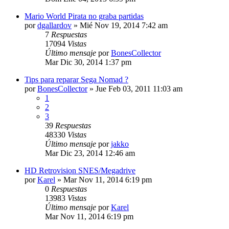
Mario World Pirata no graba partidas
por
dgallardov
»
Mié Nov 19, 2014 7:42 am
7
Respuestas
17094
Vistas
Último mensaje
por
BonesCollector
Mar Dic 30, 2014 1:37 pm
Tips para reparar Sega Nomad ?
por
BonesCollector
»
Jue Feb 03, 2011 11:03 am
1
2
3
39
Respuestas
48330
Vistas
Último mensaje
por
jakko
Mar Dic 23, 2014 12:46 am
HD Retrovision SNES/Megadrive
por
Karel
»
Mar Nov 11, 2014 6:19 pm
0
Respuestas
13983
Vistas
Último mensaje
por
Karel
Mar Nov 11, 2014 6:19 pm