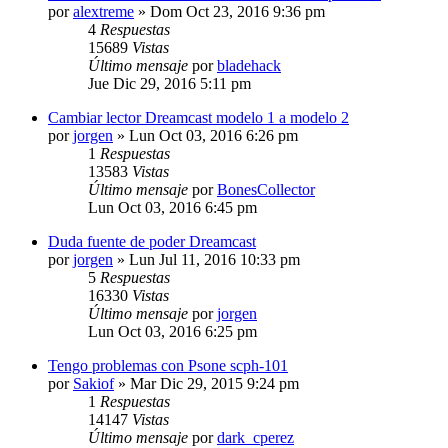
por
alextreme
»
Dom Oct 23, 2016 9:36 pm
4
Respuestas
15689
Vistas
Último mensaje
por
bladehack
Jue Dic 29, 2016 5:11 pm
Cambiar lector Dreamcast modelo 1 a modelo 2
por
jorgen
»
Lun Oct 03, 2016 6:26 pm
1
Respuestas
13583
Vistas
Último mensaje
por
BonesCollector
Lun Oct 03, 2016 6:45 pm
Duda fuente de poder Dreamcast
por
jorgen
»
Lun Jul 11, 2016 10:33 pm
5
Respuestas
16330
Vistas
Último mensaje
por
jorgen
Lun Oct 03, 2016 6:25 pm
Tengo problemas con Psone scph-101
por
Sakiof
»
Mar Dic 29, 2015 9:24 pm
1
Respuestas
14147
Vistas
Último mensaje
por
dark_cperez