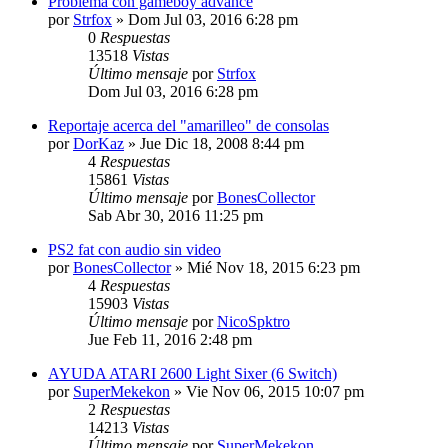
Problema con gameboy advance
por
Strfox
»
Dom Jul 03, 2016 6:28 pm
0
Respuestas
13518
Vistas
Último mensaje
por
Strfox
Dom Jul 03, 2016 6:28 pm
Reportaje acerca del "amarilleo" de consolas
por
DorKaz
»
Jue Dic 18, 2008 8:44 pm
4
Respuestas
15861
Vistas
Último mensaje
por
BonesCollector
Sab Abr 30, 2016 11:25 pm
PS2 fat con audio sin video
por
BonesCollector
»
Mié Nov 18, 2015 6:23 pm
4
Respuestas
15903
Vistas
Último mensaje
por
NicoSpktro
Jue Feb 11, 2016 2:48 pm
AYUDA ATARI 2600 Light Sixer (6 Switch)
por
SuperMekekon
»
Vie Nov 06, 2015 10:07 pm
2
Respuestas
14213
Vistas
Último mensaje
por
SuperMekekon