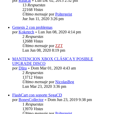
por
Rinacat
»
Lun Dic 02, 2013 2:32 pm
13
Respuestas
22168
Vistas
Último mensaje
por
Poltergeist
Jue Jun 11, 2020 3:26 pm
Genesis 2 con problemas
por
Koketech
»
Lun Jun 08, 2020 4:14 pm
2
Respuestas
12688
Vistas
Último mensaje
por
ZZT
Lun Jun 08, 2020 8:19 pm
MANTENCION XBOX CLÁSICA Y POSIBLE
UPGRADE DISCO
por
Dlira
»
Dom Mar 01, 2020 4:43 am
2
Respuestas
13712
Vistas
Último mensaje
por
NicolasBeg
Lun Mar 23, 2020 3:36 pm
FlashCart con soporte SegaCD
por
BonesCollector
»
Dom Jun 23, 2019 9:38 pm
1
Respuestas
13970
Vistas
Último mensaje
por
Poltergeist