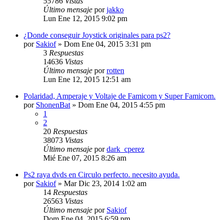
55786
Vistas
Último mensaje
por
jakko
Lun Ene 12, 2015 9:02 pm
¿Donde conseguir Joystick originales para ps2?
por
Sakiof
»
Dom Ene 04, 2015 3:31 pm
3
Respuestas
14636
Vistas
Último mensaje
por
rotten
Lun Ene 12, 2015 12:51 am
Polaridad, Amperaje y Voltaje de Famicom y Super Famicom.
por
ShonenBat
»
Dom Ene 04, 2015 4:55 pm
1
2
20
Respuestas
38073
Vistas
Último mensaje
por
dark_cperez
Mié Ene 07, 2015 8:26 am
Ps2 raya dvds en Circulo perfecto. necesito ayuda.
por
Sakiof
»
Mar Dic 23, 2014 1:02 am
14
Respuestas
26563
Vistas
Último mensaje
por
Sakiof
Dom Ene 04, 2015 6:59 pm