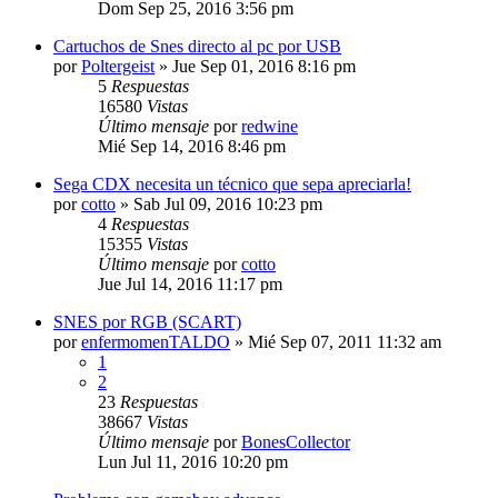
Dom Sep 25, 2016 3:56 pm
Cartuchos de Snes directo al pc por USB
por
Poltergeist
»
Jue Sep 01, 2016 8:16 pm
5
Respuestas
16580
Vistas
Último mensaje
por
redwine
Mié Sep 14, 2016 8:46 pm
Sega CDX necesita un técnico que sepa apreciarla!
por
cotto
»
Sab Jul 09, 2016 10:23 pm
4
Respuestas
15355
Vistas
Último mensaje
por
cotto
Jue Jul 14, 2016 11:17 pm
SNES por RGB (SCART)
por
enfermomenTALDO
»
Mié Sep 07, 2011 11:32 am
1
2
23
Respuestas
38667
Vistas
Último mensaje
por
BonesCollector
Lun Jul 11, 2016 10:20 pm