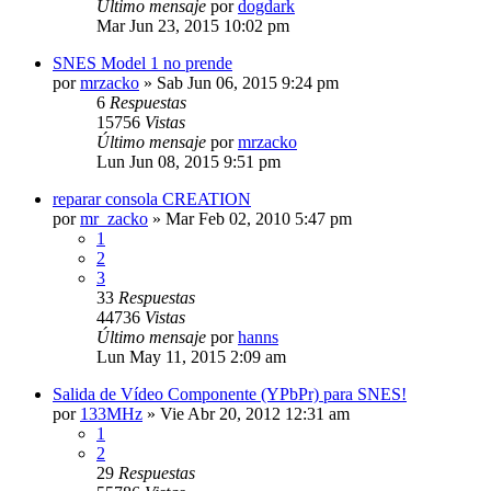
Último mensaje
por
dogdark
Mar Jun 23, 2015 10:02 pm
SNES Model 1 no prende
por
mrzacko
»
Sab Jun 06, 2015 9:24 pm
6
Respuestas
15756
Vistas
Último mensaje
por
mrzacko
Lun Jun 08, 2015 9:51 pm
reparar consola CREATION
por
mr_zacko
»
Mar Feb 02, 2010 5:47 pm
1
2
3
33
Respuestas
44736
Vistas
Último mensaje
por
hanns
Lun May 11, 2015 2:09 am
Salida de Vídeo Componente (YPbPr) para SNES!
por
133MHz
»
Vie Abr 20, 2012 12:31 am
1
2
29
Respuestas