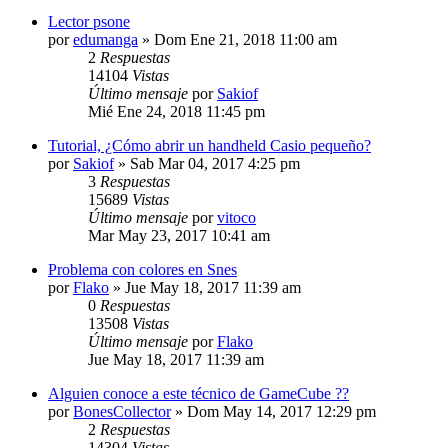
Lector psone
por
edumanga
»
Dom Ene 21, 2018 11:00 am
2
Respuestas
14104
Vistas
Último mensaje
por
Sakiof
Mié Ene 24, 2018 11:45 pm
Tutorial, ¿Cómo abrir un handheld Casio pequeño?
por
Sakiof
»
Sab Mar 04, 2017 4:25 pm
3
Respuestas
15689
Vistas
Último mensaje
por
vitoco
Mar May 23, 2017 10:41 am
Problema con colores en Snes
por
Flako
»
Jue May 18, 2017 11:39 am
0
Respuestas
13508
Vistas
Último mensaje
por
Flako
Jue May 18, 2017 11:39 am
Alguien conoce a este técnico de GameCube ??
por
BonesCollector
»
Dom May 14, 2017 12:29 pm
2
Respuestas
14304
Vistas